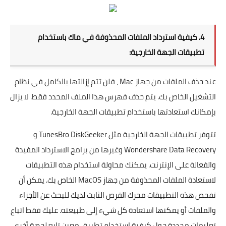
4. كيفية استرداد الملفات المحذوفة في ماك باستخدام
تطبيقات الجهة الخارجية:
عند حذف الملفات من جهاز Mac ، فلن تتم إزالتها بالكامل في نظام
التشغيل الخاص بك. يتم حذف فهرس هذا الملف المحدد فقط. لا يزال
بإمكانك استعادتها باستخدام تطبيقات الجهة الخارجية.
تتوفر تطبيقات
الجهة
الخارجية مثل
TunesBro DiskGeeker
و
Wondershare Data Recovery
وغيرها من برامج الاسترداد المفيدة
والفعالة على الإنترنت. يمكنك محاولة استخدام هذه التطبيقات
لاستعادة الملفات المحذوفة من جهاز MacOS الخاص بك. يمكن أن
تفحص هذه التطبيقات محرك القرص الثابت لديك للبحث عن الأجزاء
والملفات أو يمكنها استعادة كل شيء إلى طبيعته. عليك فقط اتباع
تعليمات محددة حول كيفية استخدام تطبيق معين تابع لجهة أخرى.