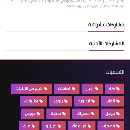
يعتبر الاتصال بنقطة اتصال Wi-Fi هو أرخص واهم وسيلة للاتصال بالإنترنت. لذلك ،
من المهم جدًا أن يكون جهاز Samsung G…
مشاركات عشوائية
المشاركات الأخيرة
التسميات
iOS
اخبار
اضافات
الربح من الانترنت
العاب
اندرويد
بلوجر
تطبيقات
جوجل
حصريات
حماية
دروس
فورمات
فيسبوك
كريبتو
ماك