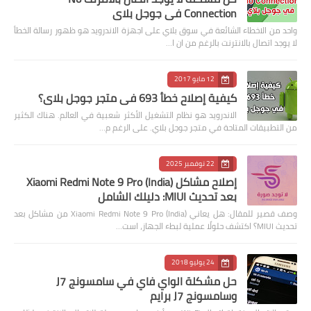
Connection في جوجل بلاي
واحد من الاخطاء الشائعة في سوق بلاي على اجهزة الاندرويد هو ظهور رسالة الخطأ
لا يوجد اتصال بالانترنت بالرغم من ان ا…
12 مايو 2017
كيفية إصلاح خطأ 693 في متجر جوجل بلاي؟
الاندرويد هو نظام التشغيل الأكثر شعبية في العالم. هناك الكثير
من التطبيقات المتاحة في متجر جوجل بلاي. على الرغم م…
22 نوفمبر 2025
إصلاح مشاكل Xiaomi Redmi Note 9 Pro (India)
بعد تحديث MIUI: دليلك الشامل
وصف قصير للمقال: هل يعاني Xiaomi Redmi Note 9 Pro (India) من مشاكل بعد
تحديث MIUI؟ اكتشف حلولًا عملية لبطء الجهاز، است…
24 يوليو 2018
حل مشكلة الواي فاي في سامسونج J7
وسامسونج J7 برايم