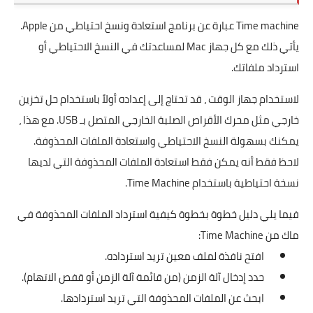
Time machine عبارة عن برنامج استعادة ونسخ احتياطي من Apple.
يأتي ذلك مع كل جهاز Mac لمساعدتك في النسخ الاحتياطي أو
استرداد ملفاتك.
لاستخدام جهاز الوقت ، قد تحتاج إلى إعداده أولاً باستخدام حل تخزين
خارجي مثل محرك الأقراص الصلبة الخارجي المتصل بـ USB. مع هذا ،
يمكنك بسهولة النسخ الاحتياطي واستعادة الملفات المحذوفة.
لاحظ فقط أنه يمكن فقط استعادة الملفات المحذوفة التي لديها
نسخة احتياطية باستخدام Time Machine.
فيما يلي دليل خطوة بخطوة كيفية استرداد الملفات المحذوفة في
ماك من Time Machine:
افتح نافذة لملف معين تريد استرداده.
حدد إدخال آلة الزمن (من قائمة آلة الزمن أو قفص الاتهام).
ابحث عن الملفات المحذوفة التي تريد استردادها.