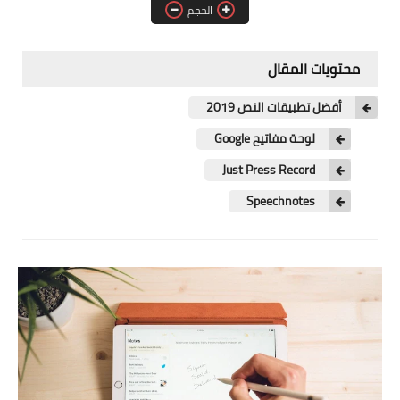
آيفون
الحجم
ويندوز
محتويات المقال
دروس
أفضل تطبيقات النص 2019
انترنت
لوحة مفاتيح Google
الربح من الانترنت
Just Press Record
Speechnotes
جوجل
فيسبوك
بلوجر
مقالات
العاب