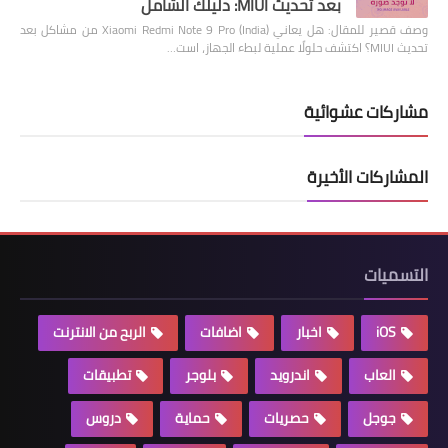
بعد تحديث MIUI: دليلك الشامل
وصف قصير للمقال: هل يعاني Xiaomi Redmi Note 9 Pro (India) من مشاكل بعد
تحديث MIUI؟ اكتشف حلولًا عملية لبطء الجهاز، است…
مشاركات عشوائية
المشاركات الأخيرة
التسميات
iOS
اخبار
اضافات
الربح من الانترنت
العاب
اندرويد
بلوجر
تطبيقات
جوجل
حصريات
حماية
دروس