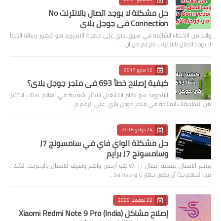
حل مشكلة لا يوجد اتصال بالانترنت No
Connection في جوجل بلاي
واحد من الاخطاء الشائعة في سوق بلاي على اجهزة الاندرويد هو ظهور رسالة الخطأ
لا يوجد اتصال بالانترنت بالرغم من ان ا…
12 مايو 2017
كيفية إصلاح خطأ 693 في متجر جوجل بلاي؟
الاندرويد هو نظام التشغيل الأكثر شعبية في العالم. هناك الكثير
من التطبيقات المتاحة في متجر جوجل بلاي. على الرغم م…
24 يوليو 2018
حل مشكلة الواي فاي في سامسونج J7
وسامسونج J7 برايم
يعتبر الاتصال بنقطة اتصال Wi-Fi هو أرخص واهم وسيلة للاتصال بالإنترنت. لذلك ،
من المهم جدًا أن يكون جهاز Samsung G…
22 نوفمبر 2025
إصلاح مشاكل Xiaomi Redmi Note 9 Pro (India)