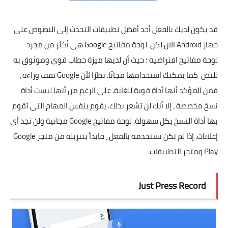
قد يكون لديك بالفعل أحد أفضل تطبيقات التحدث إلى النصوص على
جهاز Android الآن لكن لوحة مفاتيح Google هي أكثر من مجرد
لوحة مفاتيح افتراضية ؛ حيث أن لديها ميزة خطاب قوي وموثوق به
للنص كما يمكنك استخدامها مجانًا. نظرًا لأن Google تقف وراءه ،
فمن المؤكد أنها أداة قوية للغاية. على الرغم من أنها ليست أداة
نسخ مخصصة ، إلا أنك لن تشعر بذلك. يقوم بنفس المهام التي تقوم
بها أداة النسخ بكل سهولة. لوحة مفاتيح Google مجانية ولن تجد أي
إعلانات. إذا لم تكن تستخدمه بالفعل ، فابدأ بتنزيله من متجر Google
Play ومتجر التطبيقات.
Just Press Record