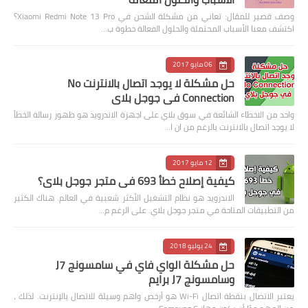
وصف قصير للمقال: تعاني من مشكلة الشحن في Xiaomi Redmi Note 13 Pro؟
اكتشف معنا الأسباب المحتملة والحلول الفعالة خطوة ب…
06 مايو 2017
حل مشكلة لا يوجد اتصال بالانترنت No
Connection في جوجل بلاي
واحد من الاخطاء الشائعة في سوق بلاي على اجهزة الاندرويد هو ظهور رسالة الخطأ
لا يوجد اتصال بالانترنت بالرغم من ان ا…
12 مايو 2017
كيفية إصلاح خطأ 693 في متجر جوجل بلاي؟
الاندرويد هو نظام التشغيل الأكثر شعبية في العالم. هناك الكثير
من التطبيقات المتاحة في متجر جوجل بلاي. على الرغم م…
24 يوليو 2018
حل مشكلة الواي فاي في سامسونج J7
وسامسونج J7 برايم
يعتبر الاتصال بنقطة اتصال Wi-Fi هو أرخص واهم وسيلة للاتصال بالإنترنت. لذلك ،