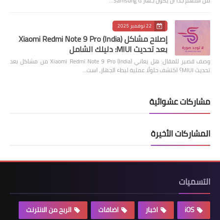
من المهم جدًا أن يكون جهاز Samsung G…
22 نوفمبر 2025
إصلاح مشاكل Xiaomi Redmi Note 9 Pro (India)
بعد تحديث MIUI: دليلك الشامل
وصف قصير للمقال: هل يعاني Xiaomi Redmi Note 9 Pro (India) من مشاكل بعد
تحديث MIUI؟ اكتشف حلولًا عملية لبطء الجهاز، است…
مشاركات عشوائية
المشاركات الأخيرة
التسميات
iOS
اخبار
اضافات
الربح من الانترنت