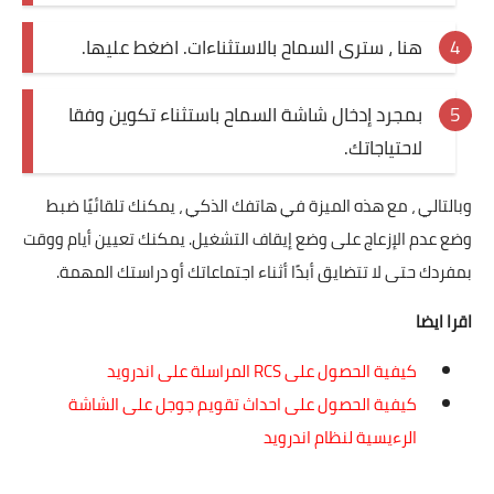
هنا ، سترى السماح بالاستثناءات. اضغط عليها.
بمجرد إدخال شاشة السماح باستثناء تكوين وفقا
لاحتياجاتك.
وبالتالي ، مع هذه الميزة في هاتفك الذكي ، يمكنك تلقائيًا ضبط
وضع عدم الإزعاج على وضع إيقاف التشغيل. يمكنك تعيين أيام ووقت
بمفردك حتى لا تتضايق أبدًا أثناء اجتماعاتك أو دراستك المهمة.
اقرا ايضا
كيفية الحصول على RCS المراسلة على اندرويد
كيفية الحصول على احداث تقويم جوجل على الشاشة
الرءيسية لنظام اندرويد