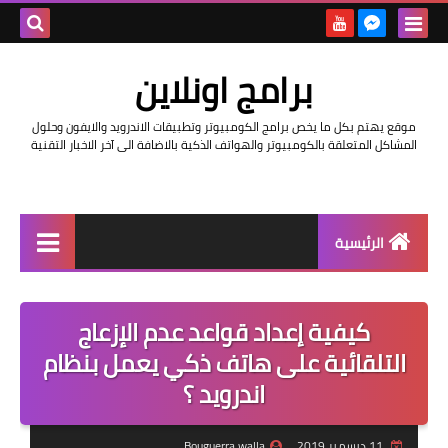
بحث هذه
برامج اونلاين
المدونة
موقع يهتم بكل ما يخص برامج الكومبيوتر وتطبيقات الاندرويد والايفون وحلول
الإلكتروني
المشاكل المتعلقة بالكومبيوتر والهواتف الذكية بالاضافة الى آخر الاخبار التقنية
الرئيسية
اخبار
كيفية إعداد قواعد عدم الإزعاج
مراجعات
التلقائية على هاتف ذكي يعمل بنظام
حماية
اندرويد ؟
اندرويد
11 ديسمبر 2019
Bouguerra walla