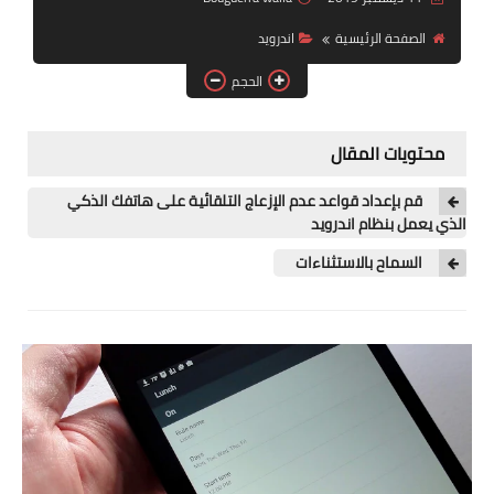
آيفون
الصفحة الرئيسية
اندرويد
ويندوز
الحجم
دروس
محتويات المقال
انترنت
قم بإعداد قواعد عدم الإزعاج التلقائية على هاتفك الذكي
الربح من الانترنت
الذي يعمل بنظام اندرويد
جوجل
السماح بالاستثناءات
فيسبوك
بلوجر
مقالات
العاب