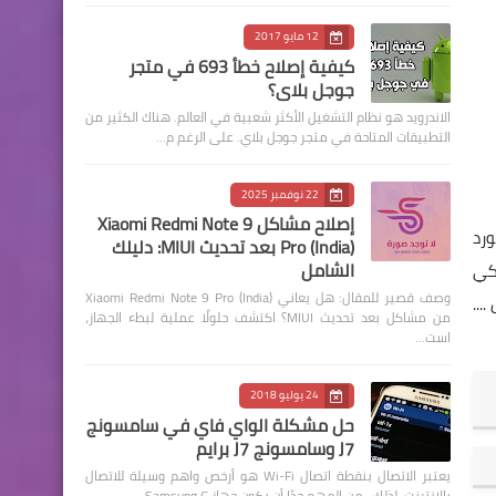
12 مايو 2017
كيفية إصلاح خطأ 693 في متجر
جوجل بلاي؟
الاندرويد هو نظام التشغيل الأكثر شعبية في العالم. هناك الكثير من
التطبيقات المتاحة في متجر جوجل بلاي. على الرغم م…
22 نوفمبر 2025
إصلاح مشاكل Xiaomi Redmi Note 9
ورد
Pro (India) بعد تحديث MIUI: دليلك
الشامل
كي
وصف قصير للمقال: هل يعاني Xiaomi Redmi Note 9 Pro (India)
..
من مشاكل بعد تحديث MIUI؟ اكتشف حلولًا عملية لبطء الجهاز،
است…
24 يوليو 2018
حل مشكلة الواي فاي في سامسونج
J7 وسامسونج J7 برايم
يعتبر الاتصال بنقطة اتصال Wi-Fi هو أرخص واهم وسيلة للاتصال
بالإنترنت. لذلك ، من المهم جدًا أن يكون جهاز Samsung G…