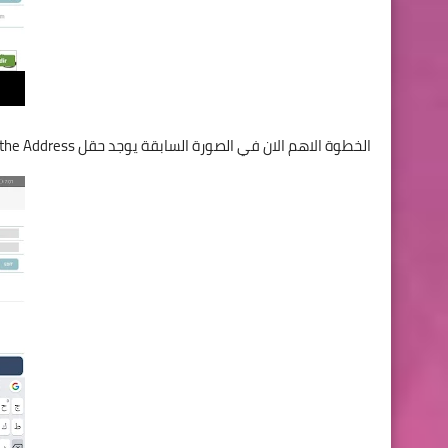
الخطوة الاهم الان في الصورة السابقة يوجد حقل Enter the Address الان يجب ادخال رقم IP الموجود على نسخة الحاسوب