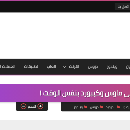
اتصل بنا
ون
ويندوز
دروس
انترنت
العاب
تطبيقات
العملات ا
ى ماوس وكيبورد بنفس الوقت !
الحجم
ية
اندرويد
دروس
ويندوز