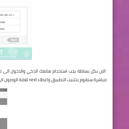
الان بكل بساطة يجب استخدام هاتفك الذكي والدخول الى متجر بلي Google Play لتحميل نسخة المو
مباشرة ستقوم بتثبيت التطبيق واعطاء next لغاية الوصول الى لوحة التحكم للتطبيق