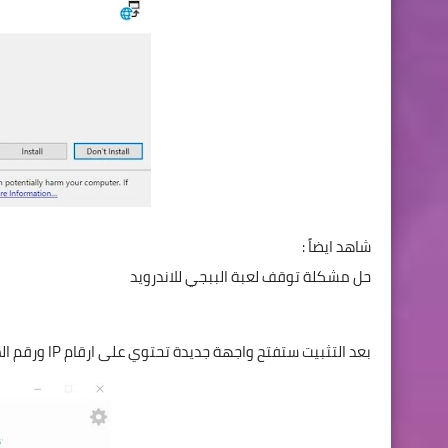
شاهد ايضاً :
حل مشكلة توقف لعبة الببجي للاندرويد
بعد التثبيت ستفتح واجهة جديدة تحتوي على ارقام IP ورقم المنفذ التي يجب استخدامها في تطبيق البرنامج في الخطوة الاحقة