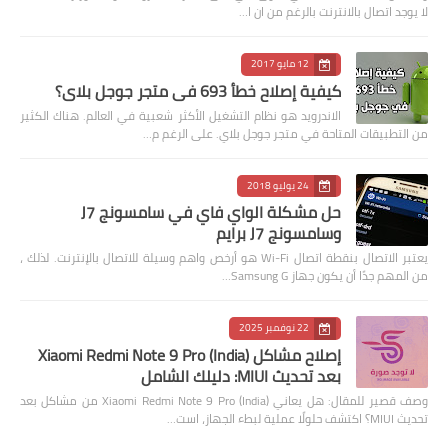
لا يوجد اتصال بالانترنت بالرغم من ان ا…
12 مايو 2017
كيفية إصلاح خطأ 693 في متجر جوجل بلاي؟
الاندرويد هو نظام التشغيل الأكثر شعبية في العالم. هناك الكثير
من التطبيقات المتاحة في متجر جوجل بلاي. على الرغم م…
24 يوليو 2018
حل مشكلة الواي فاي في سامسونج J7
وسامسونج J7 برايم
يعتبر الاتصال بنقطة اتصال Wi-Fi هو أرخص واهم وسيلة للاتصال بالإنترنت. لذلك ،
من المهم جدًا أن يكون جهاز Samsung G…
22 نوفمبر 2025
إصلاح مشاكل Xiaomi Redmi Note 9 Pro (India)
بعد تحديث MIUI: دليلك الشامل
وصف قصير للمقال: هل يعاني Xiaomi Redmi Note 9 Pro (India) من مشاكل بعد
تحديث MIUI؟ اكتشف حلولًا عملية لبطء الجهاز، است…