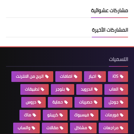
مشاركات عشوائية
المشاركات الأخيرة
التسميات
iOS
اخبار
اضافات
الربح من الانترنت
العاب
اندرويد
بلوجر
تطبيقات
جوجل
حصريات
حماية
دروس
فورمات
فيسبوك
كريبتو
ماك
مراجعات
مشاكل
مقالات
واتساب