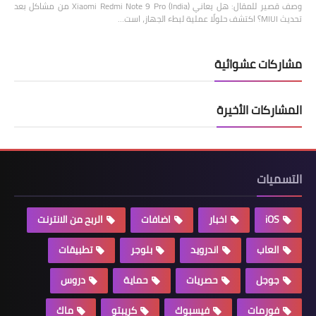
وصف قصير للمقال: هل يعاني Xiaomi Redmi Note 9 Pro (India) من مشاكل بعد
تحديث MIUI؟ اكتشف حلولًا عملية لبطء الجهاز، است…
مشاركات عشوائية
المشاركات الأخيرة
التسميات
iOS
اخبار
اضافات
الربح من الانترنت
العاب
اندرويد
بلوجر
تطبيقات
جوجل
حصريات
حماية
دروس
فورمات
فيسبوك
كريبتو
ماك