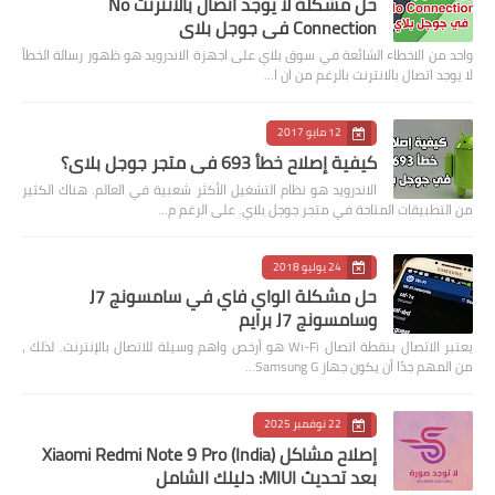
حل مشكلة لا يوجد اتصال بالانترنت No
Connection في جوجل بلاي
واحد من الاخطاء الشائعة في سوق بلاي على اجهزة الاندرويد هو ظهور رسالة الخطأ
لا يوجد اتصال بالانترنت بالرغم من ان ا…
12 مايو 2017
كيفية إصلاح خطأ 693 في متجر جوجل بلاي؟
الاندرويد هو نظام التشغيل الأكثر شعبية في العالم. هناك الكثير
من التطبيقات المتاحة في متجر جوجل بلاي. على الرغم م…
24 يوليو 2018
حل مشكلة الواي فاي في سامسونج J7
وسامسونج J7 برايم
يعتبر الاتصال بنقطة اتصال Wi-Fi هو أرخص واهم وسيلة للاتصال بالإنترنت. لذلك ،
من المهم جدًا أن يكون جهاز Samsung G…
22 نوفمبر 2025
إصلاح مشاكل Xiaomi Redmi Note 9 Pro (India)
بعد تحديث MIUI: دليلك الشامل