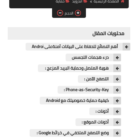
الصفحة الرئيسية
اندرويد
حماية
آيفون
الحجم
ويندوز
دروس
محتويات المقال
انترنت
أهم النصائح للحفاظ على البيانات آمنةعلى Androi
الربح من الانترنت
درء هجمات التجسس
هوية المتصل وحماية البريد المزعج :
جوجل
التصفح الآمن :
فيسبوك
Phone-as-Security-Key :
بلوجر
كيفية حماية خصوصيتك مع Android
أذونات :
مقالات
أذونات الموقع :
العاب
وضع التصفح المتخفي في خرائط Google :