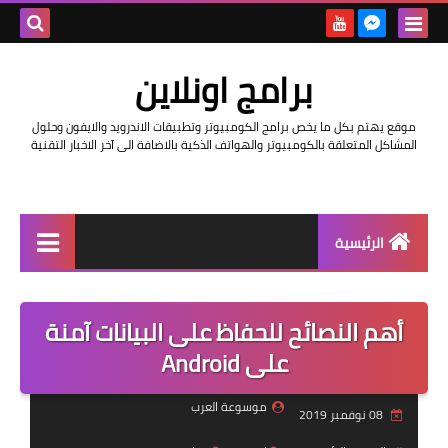
بحث هذه
برامج اونلاين
المدونة
موقع يهتم بكل ما يخص برامج الكومبيوتر وتطبيقات الاندرويد والايفون وحلول
الإلكتروني
المشاكل المتعلقة بالكومبيوتر والهواتف الذكية بالاضافة الى آخر الاخبار التقنية
الرئيسية
اخبار
أهم النصائح للحفاظ على البيانات آمنة
مراجعات
على Android
حماية
موسوعة العرب
08 نوفمبر 2019
اندرويد