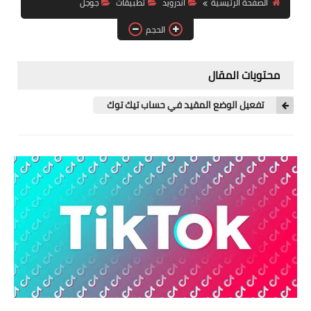
الصفحة الرئيسية
اندرويد
تطبيقات
جوجل
آيفون
الحجم
ويندوز
دروس
محتويات المقال
انترنت
تفعيل الوضع المقيد في حساب تيك توك
الربح من الانترنت
جوجل
فيسبوك
بلوجر
مقالات
العاب