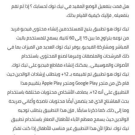
تطبيقات
هل قمت بتفعيل الوضع المقيد في تيك توك لحسابك ؟ إذا لم تقم
بتفعيله ، فإليك كيفية القيام بذلك.
العملات الرقمية
تيك توك هو تطبيق يتيح للمستخدمين إنشاء محتوى فيديو فريد
من نوعه يتراوح ما بين 15 إلى 60 ثانية. يسمح للمستخدم بالبث
المباشر ومشاركة الفيديو. يوفر تيك توك العديد من الميزات بما في
ذلك المرشحات والملصقات وغيرها لصنع المحتوى. باستخدام
الأصوات والموسيقى ، يمكنك إنشاء مقاطع فيديو على تيك توك.
تيك توك هو تطبيق تم تقييمه بـ 12+ ويتطلب إرشادات الوالدين حيث
قام كل من متجر Google Play ومتجر Apple Play بتقييم هذا
التطبيق على أنه 12+. يصادف الأشخاص محتويات مختلفة باستخدام
بحث الهاشتاج الذي قد يتضمن أيضًا محتويات ناضجة وأغاني صريحة
وما إلى ذلك. كما ذكرنا سابقًا ، فإن هذا التطبيق يتطلب توجيه
الوالدين حيث يسمح معظم الآباء للأطفال الصغار باستخدام تطبيق
تيك توك. نظرًا لأن هذا التطبيق غير مناسب للأطفال إذا كنت تفكر