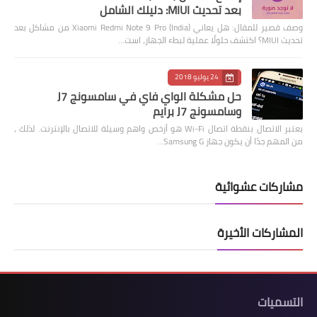
بعد تحديث MIUI: دليلك الشامل
وصف قصير للمقال: هل يعاني Xiaomi Redmi Note 9 Pro (India) من مشاكل بعد
تحديث MIUI؟ اكتشف حلولًا عملية لبطء الجهاز، است…
24 يوليو 2018
حل مشكلة الواي فاي في سامسونج J7
وسامسونج J7 برايم
يعتبر الاتصال بنقطة اتصال Wi-Fi هو أرخص واهم وسيلة للاتصال بالإنترنت. لذلك ،
من المهم جدًا أن يكون جهاز Samsung G…
مشاركات عشوائية
المشاركات الأخيرة
التسميات