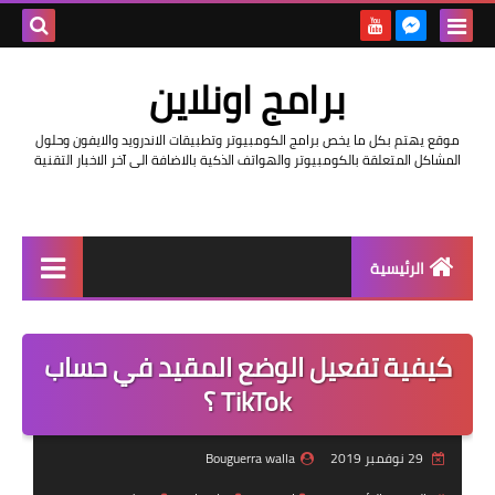
بحث هذه
برامج اونلاين
المدونة
موقع يهتم بكل ما يخص برامج الكومبيوتر وتطبيقات الاندرويد والايفون وحلول
الإلكتروني
المشاكل المتعلقة بالكومبيوتر والهواتف الذكية بالاضافة الى آخر الاخبار التقنية
الرئيسية
اخبار
كيفية تفعيل الوضع المقيد في حساب
مراجعات
TikTok ؟
حماية
29 نوفمبر 2019
Bouguerra walla
اندرويد