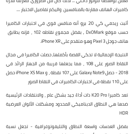
تعمل بواسطة موتور داخلي ... لذلك كان من الضروري معرفة قدرة
كاميرات الهاتف مقارنة بالمنافسين واليكم تفاصيل الاختبار ....
ريدمي كي 20 برو
أثبت
أنه منافس قوي في اختبارات الكاميرا
حسب موقع DxOMark , بفضل مجموع نقاطه 102 ، فإنه يطابق
هاتف جوجل Pixel 3 وهو متقدم على iPhone XR.
النتيجة الإجمالية لا تحكي القصة بأكملها, حصلت الكاميرا في مجال
التقاط الصور على 108 ، مما يجعلها قريبة من الجهاز الرائد في
2018 - حصل Galaxy Note9 على 107 نقطة ، و iPhone XS Max حصل
على 110 نقطة في اختبارات الكاميرات في التقاط الصور
تعد كاميرا K20 Pro ذات أداءً جيد بشكل عام ، والانتقادات الرئيسية
ضدها هي النطاق الديناميكي المحدود ومشكلات الألوان العرضية
HDR
بفضل العدسات واسعة النطاق والتليفوتوغرافية - تجعل نسبة