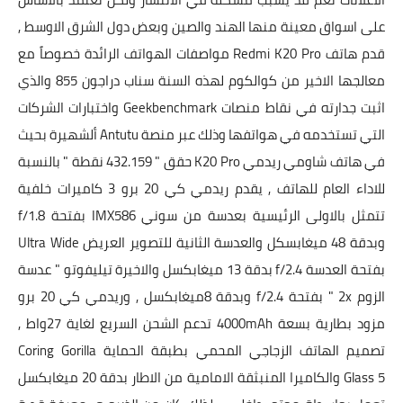
على اسواق معينة منها الهند والصين وبعض دول الشرق الاوسط ,
قدم هاتف
Redmi K20 Pro
مواصفات الهواتف الرائدة خصوصاً مع
معالجها الاخير من كوالكوم لهذه السنة سناب دراجون 855 والذي
اثبت جدارته في نقاط منصات Geekbenchmark واختبارات الشركات
التي تستخدمه في هواتفها وذلك عبر منصة Antutu ألشهيرة بحيث
في هاتف شاومي ريدمي K20 Pro حقق " 432.159 نقطة " بالنسبة
للاداء العام للهاتف , يقدم ريدمي كي 20 برو 3 كاميرات خلفية
تتمثل بالاولى الرئيسية بعدسة من سوني IMX586 بفتحة f/1.8
وبدقة 48 ميغابسكل والعدسة الثانية للتصوير العريض Ultra Wide
بفتحة العدسة f/2.4 بدقة 13 ميغابكسل والاخيرة تيليفوتو " عدسة
الزوم 2x " بفتحة f/2.4 وبدقة 8ميغابكسل , وريدمي كي 20 برو
مزود بطارية بسعة 4000mAh تدعم الشحن السريع لغاية 27واط ,
تصميم الهاتف الزجاجي المحمي بطبقة الحماية Coring Gorilla
Glass 5 والكاميرا المنبثقة الامامية من الاطار بدقة 20 ميغابكسل