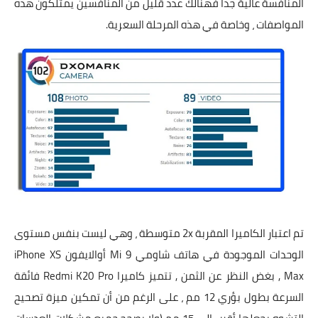
المنافسة عالية جداً فهنالك عدد قليل من المنافسين يمتلكون هذه
المواصفات ، وخاصة في هذه المرحلة السعرية.
تم اعتبار الكاميرا المقربة 2x متوسطة ، وهي ليست بنفس مستوى
الوحدات الموجودة في هاتف شاومي Mi 9 أوالايفون iPhone XS
Max , بغض النظر عن الثمن , تتميز كاميرا Redmi K20 Pro فائقة
السرعة بطول بؤري 12 مم ، على الرغم من أن تمكين ميزة تصحيح