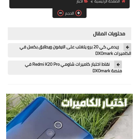
الصفحة الرئيسية
اخبار
آيفون
الحجم
ويندوز
دروس
محتويات المقال
انترنت
ريدمي كي 20 برو يتغلب على الايفون ويطابق بكسل في
الكاميرات DXOmark
الربح من الانترنت
نقاط اختبار كاميرات شاومي Redmi K20 Pro في
منصة DXOmark
جوجل
فيسبوك
بلوجر
مقالات
العاب