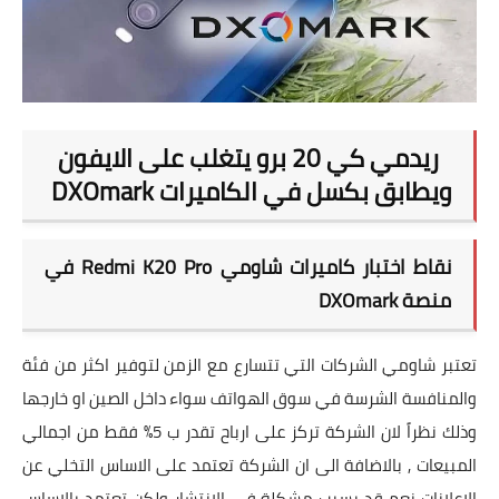
تطبيقات
العملات الرقمية
ريدمي كي 20 برو يتغلب على الايفون
ويطابق بكسل في الكاميرات DXOmark
نقاط اختبار كاميرات شاومي Redmi K20 Pro في
منصة DXOmark
تعتبر شاومي الشركات التي تتسارع مع الزمن لتوفير اكثر من فئة
والمنافسة الشرسة في سوق الهواتف سواء داخل الصين او خارجها
وذلك نظراً لان الشركة تركز على ارباح تقدر ب 5% فقط من اجمالي
المبيعات , بالاضافة الى ان الشركة تعتمد على الاساس التخلي عن
الاعلانات نعم قد يسبب مشكلة في الانتشار ولكن تعتمد بالاساس