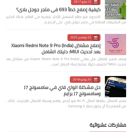
12 مايو 2017
كيفية إصلاح خطأ 693 في متجر جوجل بلاي؟
الاندرويد هو نظام التشغيل الأكثر شعبية في العالم. هناك الكثير
من التطبيقات المتاحة في متجر جوجل بلاي. على الرغم م…
22 نوفمبر 2025
إصلاح مشاكل Xiaomi Redmi Note 9 Pro (India)
بعد تحديث MIUI: دليلك الشامل
وصف قصير للمقال: هل يعاني Xiaomi Redmi Note 9 Pro (India) من مشاكل بعد
تحديث MIUI؟ اكتشف حلولًا عملية لبطء الجهاز، است…
24 يوليو 2018
حل مشكلة الواي فاي في سامسونج J7
وسامسونج J7 برايم
يعتبر الاتصال بنقطة اتصال Wi-Fi هو أرخص واهم وسيلة للاتصال بالإنترنت. لذلك ،
من المهم جدًا أن يكون جهاز Samsung G…
مشاركات عشوائية