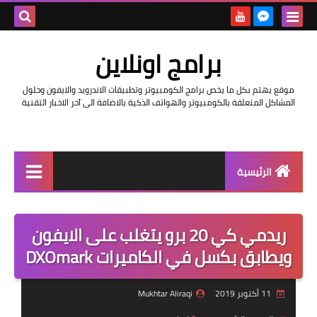
بحث هذه
برامج اونلاين
المدونة
موقع يهتم بكل ما يخص برامج الكومبيوتر وتطبيقات الاندرويد والايفون وحلول
الإلكتروني
المشاكل المتعلقة بالكومبيوتر والهواتف الذكية بالاضافة الى آخر الاخبار التقنية
الرئيسية
اخبار
ريدمي كي 20 برو يتغلب على الايفون
مراجعات
ويطابق بكسل في الكاميرات DXOmark
حماية
11 أكتوبر 2019
Mukhtar Aliraqi
اندرويد