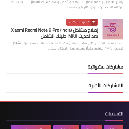
يعتبر الاتصال بنقطة اتصال Wi-Fi هو أرخص واهم وسيلة للاتصال بالإنترنت. لذلك ،
من المهم جدًا أن يكون جهاز Samsung G…
22 نوفمبر 2025
إصلاح مشاكل Xiaomi Redmi Note 9 Pro (India)
بعد تحديث MIUI: دليلك الشامل
وصف قصير للمقال: هل يعاني Xiaomi Redmi Note 9 Pro (India) من مشاكل بعد
تحديث MIUI؟ اكتشف حلولًا عملية لبطء الجهاز، است…
مشاركات عشوائية
المشاركات الأخيرة
التسميات