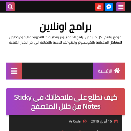
بحث هذه
برامج اونلاين
المدونة
موقع يهتم بكل ما يخص برامج الكومبيوتر وتطبيقات الاندرويد والايفون وحلول
الإلكتروني
المشاكل المتعلقة بالكومبيوتر والهواتف الذكية بالاضافة الى آخر الاخبار التقنية
الرئيسية
اخبار
كيف تطلع على ملاحظاتك في Sticky
مراجعات
Notes من خلال المتصفح
حماية
15 أبريل 2019
Ar Coder
اندرويد