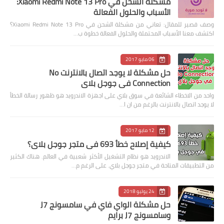
مشكلة الشحن في Xiaomi Redmi Note 13 Pro:
الأسباب والحلول الفعالة
وصف قصير للمقال: تعاني من مشكلة الشحن في Xiaomi Redmi Note 13 Pro؟
اكتشف معنا الأسباب المحتملة والحلول الفعالة خطوة ب…
06 مايو 2017
حل مشكلة لا يوجد اتصال بالانترنت No
Connection في جوجل بلاي
واحد من الاخطاء الشائعة في سوق بلاي على اجهزة الاندرويد هو ظهور رسالة الخطأ
لا يوجد اتصال بالانترنت بالرغم من ان ا…
12 مايو 2017
كيفية إصلاح خطأ 693 في متجر جوجل بلاي؟
الاندرويد هو نظام التشغيل الأكثر شعبية في العالم. هناك الكثير
من التطبيقات المتاحة في متجر جوجل بلاي. على الرغم م…
24 يوليو 2018
حل مشكلة الواي فاي في سامسونج J7
وسامسونج J7 برايم