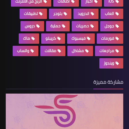
iOS
اخبار
اضافات
الربح من الانترنت
العاب
اندرويد
بلوجر
تطبيقات
جوجل
حصريات
حماية
دروس
فورمات
فيسبوك
كريبتو
ماك
مراجعات
مشاكل
مقالات
واتساب
ويندوز
مشاركة مميزة