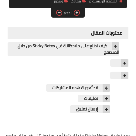
الصفحة الرئيسية
مقالات
ويندوز
آيفون
الحجم
ويندوز
دروس
محتويات المقال
انترنت
كيف تطلع على ملاحظاتك في Sticky Notes من خلال
المتصفح
الربح من الانترنت
جوجل
فيسبوك
قد تُعجبك هذه المشاركات
بلوجر
تعليقات
إرسال تعليق
مقالات
العاب
يعد تطبيق Sticky Notes جزءا لا يتجزأ من ويندوز 10، لكن ما لا يعلمه