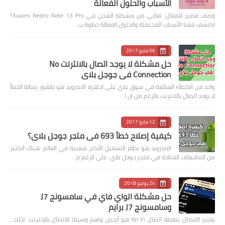
الأسباب والحلول الفعالة
وصف قصير للمقال: تعاني من مشكلة الشحن في Xiaomi Redmi Note 13 Pro؟
اكتشف معنا الأسباب المحتملة والحلول الفعالة خطوة ب…
06 مايو 2017
حل مشكلة لا يوجد اتصال بالانترنت No
Connection في جوجل بلاي
واحد من الاخطاء الشائعة في سوق بلاي على اجهزة الاندرويد هو ظهور رسالة الخطأ
لا يوجد اتصال بالانترنت بالرغم من ان ا…
12 مايو 2017
كيفية إصلاح خطأ 693 في متجر جوجل بلاي؟
الاندرويد هو نظام التشغيل الأكثر شعبية في العالم. هناك الكثير
من التطبيقات المتاحة في متجر جوجل بلاي. على الرغم م…
24 يوليو 2018
حل مشكلة الواي فاي في سامسونج J7
وسامسونج J7 برايم
يعتبر الاتصال بنقطة اتصال Wi-Fi هو أرخص واهم وسيلة للاتصال بالإنترنت. لذلك ،