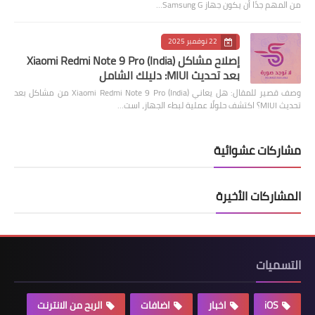
من المهم جدًا أن يكون جهاز Samsung G…
22 نوفمبر 2025
إصلاح مشاكل Xiaomi Redmi Note 9 Pro (India)
بعد تحديث MIUI: دليلك الشامل
وصف قصير للمقال: هل يعاني Xiaomi Redmi Note 9 Pro (India) من مشاكل بعد
تحديث MIUI؟ اكتشف حلولًا عملية لبطء الجهاز، است…
مشاركات عشوائية
المشاركات الأخيرة
التسميات
iOS
اخبار
اضافات
الربح من الانترنت