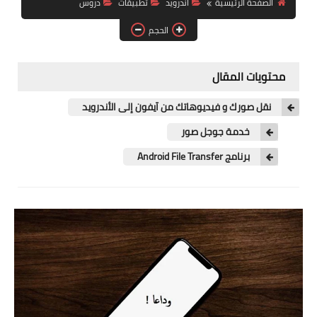
الصفحة الرئيسية
اندرويد
تطبيقات
دروس
آيفون
الحجم
ويندوز
دروس
محتويات المقال
انترنت
نقل صورك و فيديوهاتك من آيفون إلى الأندرويد
الربح من الانترنت
خدمة جوجل صور
برنامج Android File Transfer
جوجل
فيسبوك
بلوجر
مقالات
العاب