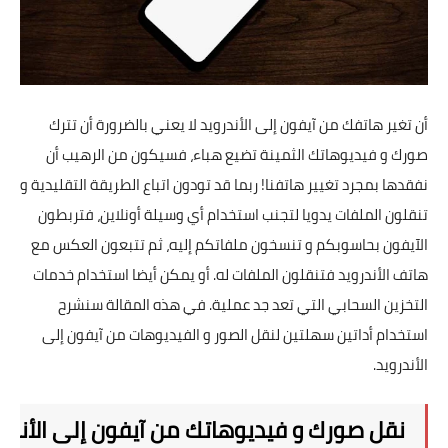
تطبيقات
العملات الرقمية
أن تغير هاتفك من آيفون إلى الأندرويد لا يعني بالضرورة أن تترك
صورك و فيديوهاتك الثمينة تضيع هباء، فسيكون من الرهيب أن
نفقدها بمجرد تغيير هاتفنا! ربما قد تودون اتباع الطريقة التقليدية و
تنقلون الملفات يدويا لتجنب استخدام أي وسيلة أونلاين، فتربطون
الآيفون بحاسوبكم و تنسخون ملفاتكم إليه، ثم تتبعون العكس مع
هاتف الأندرويد فتنقلون الملفات له. أو يمكن أيضا استخدام خدمات
التخزين السحابي
التي تعد جد عملية. في هذه المقالة سنشرح
استخدام أداتين سهلتين لنقل الصور و الفيديوهات من آيفون إلى
الأندرويد.
نقل صورك و فيديوهاتك من آيفون إلى الأندرو