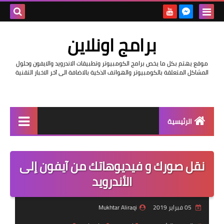
بحث هذه
برامج اونلاين
المدونة
موقع يهتم بكل ما يخص برامج الكومبيوتر وتطبيقات الاندرويد والايفون وحلول
الإلكتروني
المشاكل المتعلقة بالكومبيوتر والهواتف الذكية بالاضافة الى آخر الاخبار التقنية
الرئيسية
اخبار
نقل صورك و فيديوهاتك من آيفون إلى
مراجعات
الأندرويد
حماية
05 فبراير 2019
Mukhtar Aliraqi
اندرويد