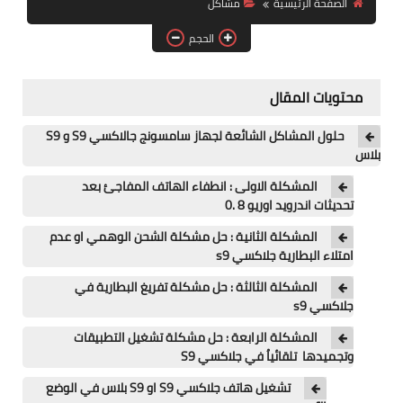
الصفحة الرئيسية
مشاكل
آيفون
الحجم
ويندوز
دروس
محتويات المقال
انترنت
حلول المشاكل الشائعة لجهاز سامسونج جالاكسي S9 و S9
بلاس
الربح من الانترنت
المشكلة الاولى : انطفاء الهاتف المفاجئ بعد
تحديثات اندرويد اوريو 8 .0
جوجل
المشكلة الثانية : حل مشكلة الشحن الوهمي او عدم
فيسبوك
امتلاء البطارية جلاكسي s9
المشكلة الثالثة : حل مشكلة تفريغ البطارية في
بلوجر
جلاكسي s9
مقالات
المشكلة الرابعة : حل مشكلة تشغيل التطبيقات
وتجميدها تلقائياُ في جلاكسي S9
العاب
تشغيل هاتف جلاكسي S9 او S9 بلاس في الوضع