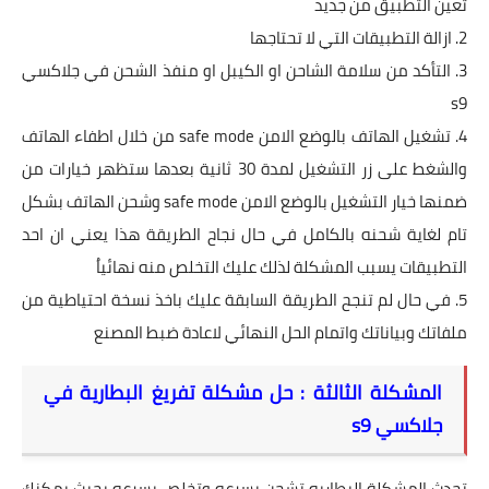
تعين التطبيق من جديد
2. ازالة التطبيقات التي لا تحتاجها
3. التأكد من سلامة الشاحن او الكيبل او منفذ الشحن في جلاكسي
s9
4. تشغيل الهاتف بالوضع الامن safe mode من خلال اطفاء الهاتف
والشغط على زر التشغيل لمدة 30 ثانية بعدها ستظهر خيارات من
ضمنها خيار التشغيل بالوضع الامن safe mode وشحن الهاتف بشكل
تام لغاية شحنه بالكامل في حال نجاح الطريقة هذا يعني ان احد
التطبيقات يسبب المشكلة لذلك عليك التخلص منه نهائياُ
5. في حال لم تنجح الطريقة السابقة عليك باخذ نسخة احتياطية من
ملفاتك وبياناتك واتمام الحل النهائي لاعادة ضبط المصنع
المشكلة الثالثة : حل مشكلة تفريغ البطارية في
جلاكسي
s9
تحدث المشكلة البطاريه تشحن بسرعه وتخلص بسرعه بحيث يمكنك