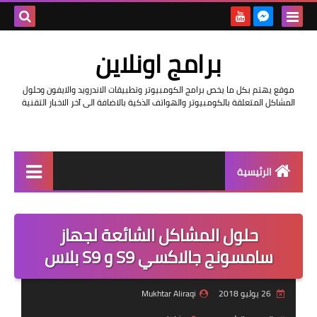
بحث هذه
برامج اونلاين
المدونة
موقع يهتم بكل ما يخص برامج الكومبيوتر وتطبيقات الاندرويد والايفون وحلول
الإلكتروني
المشاكل المتعلقة بالكومبيوتر والهواتف الذكية بالاضافة الى آخر الاخبار التقنية
الرئيسية
اخبار
حلول المشاكل الشائعة لجهاز
مراجعات
سامسونج جالاكسي S9 و S9 بلاس
حماية
26 يوليو 2018
Mukhtar Aliraqi
اندرويد