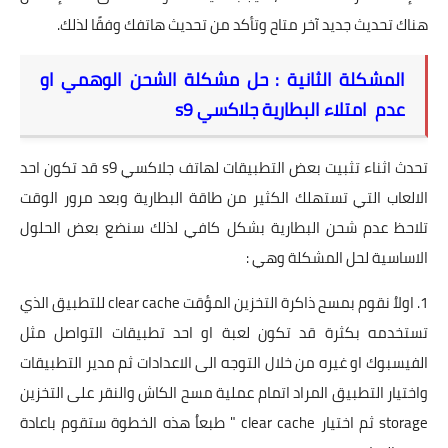
هناك تحديث جديد آخر متاح وتأكد من تحديث هاتفك وفقًا لذلك.
المشكلة الثانية : حل مشكلة الشحن الوهمي او
عدم
امتلاء البطارية جلاكسي
s9
تحدث اثناء تثبيت بعض التطبيقات لهاتف جلاكسي s9 قد تكون احد
الالعاب التي تستهلك الكثير من طاقة البطارية وبعد مرور الوقت
تلاحظ عدم شحن البطارية بشكل كافي لذلك سنضع بعض الحلول
الاساسية لحل المشكلة وهي :
1. اولاُ نقوم بمسح ذاكرة التخزين المؤقت clear cache للتطبيق الذي
تستخدمه بكثرة قد تكون لعبة او احد تطبيقات التواصل مثل
الفيسبوك او غيره من خلال التوجه الى الاعدادات ثم مدير التطبيقات
واختيار التطبيق المراد اتمام عملية مسح الكاش والنقر على التخزين
storage ثم اختيار clear cache " طبعاُ هذه الخطوة ستقوم باعادة