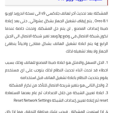
المشكلة: بعد تحديث آخر لهاتف جلاكسي s9 الى نسخة اندرويد اوريو
Oreo 8.1 ، يتم إيقاف تشغيل الجهاز بشكل عشوائي ، حتى بعد إعادة
ضبط إعدادات المصنع ، لن يتم حل المشكلة. وتحدث خاصة عندما
تكون شبكة الاتصال في وضع 3gوبعد تغير شبكة الاتصال الى الجيل
الرابع 4g يتم اعادة تشغيل الهاتف بشكل مفاجئ واحياناُ ينطفئ
الجهاز ولا يعاد تشغيله لذلك
1. الحل الاسهل والامثل هو اعادة ضبط المصنع للهاتف وذلك بسبب
اخطاء قد تحدث اثناء تحديث النظام لذلك يتوجب على اي مستخدم
يقوم بتحديث النظام باعادة تشغيل الهاتف قبل استخدامه
2. والحل الثاني هو بتغير شريحة الاتصال للتأكد من تكرار المشكلة
3. اعادة تعيين الشبكة من خلال الاعدادات ثم عام بعدها الاستعادة
reset ثم إعادة تعيين إعدادات الشبكة Reset Network Settings
4. إذا استمرت المشكلة ، فيجب عليك محاولة التحقق مما إذا كان