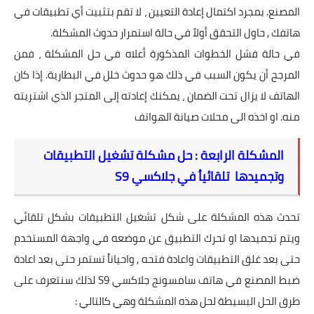
المصنع. بمجرد اكتمال إعادة التعيين ، لا تقم بتثبيت أي تطبيقات في
هاتفك , حاول التحقق أولاً في حالة استمرار حدوث المشكلة.
في حالة فشل الخطوات المذكورة أعلاه في حل المشكلة ، فمن
المرجح أن يكون السبب في ذلك هو حدوث خلل في البطارية. إذا كان
الهاتف لا يزال تحت الضمان ، يمكنك إعادته إلى المتجر الذي اشتريته
منه. او اخذه الى محلات صيانة الهواتف
المشكلة الرابعة : حل مشكلة تشغيل التطبيقات
وتجميدها تلقائياُ في جلاكسي S9
تحدث هذه المشكلة على شكل تشغيل التطبيقات بشكل تلقائي
ويتم تجميدها او تحرك التطبيق عن موضعه في واجهة المستخدم
حتى بعد غلق التطبيقات واعادة فتحه , واحياناُ تستمر حتى بعد اعادة
ضبط المصنع في هاتف سامسونج جلاكسي S9 لذلك سنتعرف على
طرق الحل البسيطة لحل هذه المشكلة وهي كالتالي :