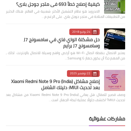
كيفية إصلاح خطأ 693 في متجر جوجل بلاي؟
الاندرويد هو نظام التشغيل الأكثر شعبية في العالم. هناك الكثير
من التطبيقات المتاحة في متجر جوجل بلاي. على الرغم م…
24 يوليو 2018
حل مشكلة الواي فاي في سامسونج J7
وسامسونج J7 برايم
يعتبر الاتصال بنقطة اتصال Wi-Fi هو أرخص واهم وسيلة للاتصال بالإنترنت. لذلك ،
من المهم جدًا أن يكون جهاز Samsung G…
22 نوفمبر 2025
إصلاح مشاكل Xiaomi Redmi Note 9 Pro (India)
بعد تحديث MIUI: دليلك الشامل
وصف قصير للمقال: هل يعاني Xiaomi Redmi Note 9 Pro (India) من مشاكل بعد
تحديث MIUI؟ اكتشف حلولًا عملية لبطء الجهاز، است…
مشاركات عشوائية