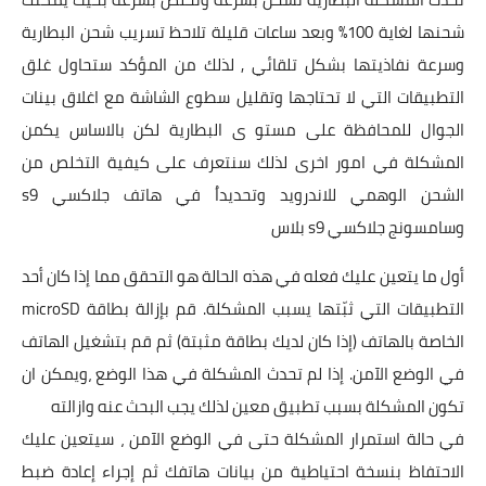
شحنها لغاية 100% وبعد ساعات قليلة تلاحظ تسريب شحن البطارية
وسرعة نفاذيتها بشكل تلقائي , لذلك من المؤكد ستحاول غلق
التطبيقات التي لا تحتاجها وتقليل سطوع الشاشة مع اغلاق بينات
الجوال للمحافظة على مستو ى البطارية لكن بالاساس يكمن
المشكلة في امور اخرى لذلك سنتعرف على كيفية التخلص من
الشحن الوهمي للاندرويد وتحديداُ في هاتف جلاكسي s9
وسامسونج جلاكسي s9 بلاس
أول ما يتعين عليك فعله في هذه الحالة هو التحقق مما إذا كان أحد
التطبيقات التي ثبّتها يسبب المشكلة. قم بإزالة بطاقة microSD
الخاصة بالهاتف (إذا كان لديك بطاقة مثبتة) ثم قم بتشغيل الهاتف
في الوضع الآمن. إذا لم تحدث المشكلة في هذا الوضع ،ويمكن ان
تكون المشكلة بسبب تطبيق معين لذلك يجب البحث عنه وازالته
في حالة استمرار المشكلة حتى في الوضع الآمن ، سيتعين عليك
الاحتفاظ بنسخة احتياطية من بيانات هاتفك ثم إجراء إعادة ضبط