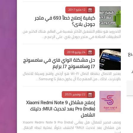
12 مايو 2017
كيفية إصلاح خطأ 693 في متجر
جوجل بلاي؟
الاندرويد هو نظام التشغيل الأكثر شعبية في العالم. هناك الكثير من
التطبيقات المتاحة في متجر جوجل بلاي. على الرغم م…
جعلها متاحة لجميع
24 يوليو 2018
حل مشكلة الواي فاي في سامسونج
J7 وسامسونج J7 برايم
يعتبر الاتصال بنقطة اتصال Wi-Fi هو أرخص واهم وسيلة للاتصال
بالإنترنت. لذلك ، من المهم جدًا أن يكون جهاز Samsung G…
22 نوفمبر 2025
إصلاح مشاكل Xiaomi Redmi Note 9
Pro (India) بعد تحديث MIUI: دليلك
الشامل
وصف قصير للمقال: هل يعاني Xiaomi Redmi Note 9 Pro (India)
من مشاكل بعد تحديث MIUI؟ اكتشف حلولًا عملية لبطء الجهاز،
است…