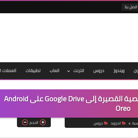
اتصل بنا
ون
ويندوز
دروس
انترنت
العاب
تطبيقات
العملات ا
حفظ سجلات المكالمات والرسائل النصية القصيرة إلى Google Drive على Android
Oreo
الحجم
سية
اندرويد
دروس