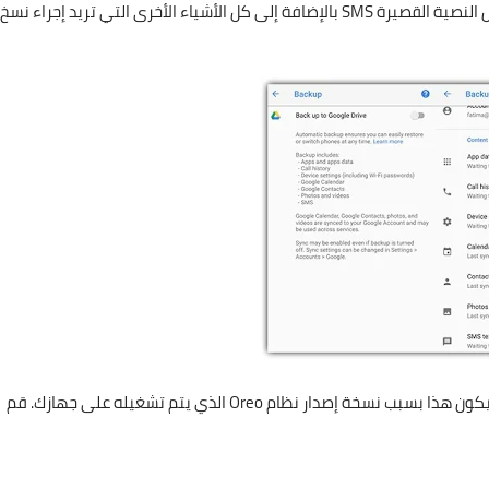
الخاص بك ، فقم بذلك الآن. ثم ، مكّن "سجل المكالمات" والرسائل النصية القصيرة SMS بالإضافة إلى كل الأشياء الأخرى التي تريد إجراء نسخ
بعض المستخدمين قد لايجدون هذه الميزة في اجهزتهم. قد يكون هذا بسبب نسخة إصدار نظام Oreo الذي يتم تشغيله على جهازك. قم