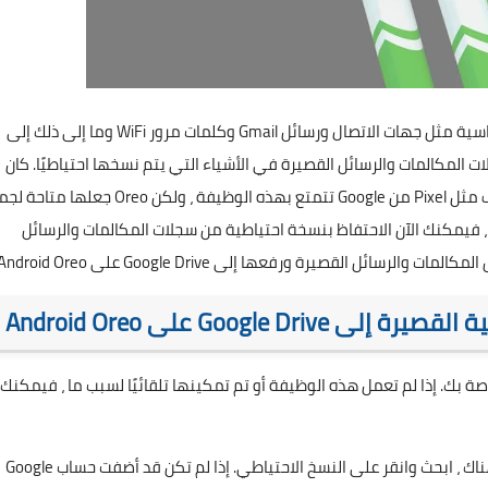
يعمل Android على الاحتفاظ بنسخة احتياطية من الاشياء الأساسية مثل جهات الاتصال ورسائل Gmail وكلمات مرور WiFi وما إلى ذلك إلى
مين سجلات المكالمات والرسائل القصيرة في الأشياء التي يتم نسخها احتياطيًا. كان
عليك أن تفعل ذلك عبر تطبيقات طرف ثالث. كانت بعض الهواتف مثل Pixel من Google تتمتع بهذه الوظيفة ، ولكن Oreo 
جهزة Android. إذا كان جهازك يعمل بنظام اندرويد اوريو Oreo ، فيمكنك الآن الاحتفاظ بنسخة احتياطية من سجلات المكالمات والرسائل
 القصيرة ورفعها إلى Google Drive على Android Oreo.
Google على Android Oreo
صة بك. إذا لم تعمل هذه الوظيفة أو تم تمكينها تلقائيًا لسبب ما ، فيمكنك
ابدأ من خلال فتح الإعدادات والانتقال الى الأسفل إلى النظام. هناك ، ابحث وانقر على النسخ الاحتياطي. إذا لم تكن قد أضفت حساب Google