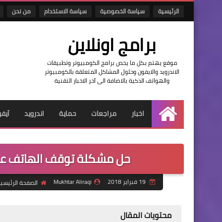
الرئيسية
سياسة الخصوصية
سياسة الاستخدام
من نحن
برامج اونلاين
موقع يهتم بكل ما يخص برامج الكومبيوتر وتطبيقات
الاندرويد والايفون وحلول المشاكل المتعلقة بالكومبيوتر
والهواتف الذكية بالاضافة الى آخر الاخبار التقنية
اخبار
مراجعات
حماية
اندرويد
آيف
الرئيسية
حل مشكلة توقف الهاتف عند الشع
19 فبراير 2018
Mukhtar Aliraqi
الصفحة الرئيسي
محتويات المقال