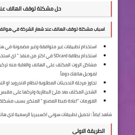
حل مشكلة توقف الهاتف عند
اسباب مشكلة توقف الهاتف عند شعار الشركة في هواتف
استخدام تطبيقات غير متوافقة وغير مضمونة في ها
استخدام بطاقة SDcard في اكثر من منفذ " اي استخدامها خارج الهاتف مثل الكومبيوتر او اجهزة اخرى "
مشاكل الروت المكثف على الهاتف والغاية منه تركي
لموديل هاتفك دوماً
تجاوز مرحلة التحديثات المطلوبة لنظام الاندرويد او ال
الشحن المكثف بعد ملئ البطارية وتركها على مقبس
الفورمات "اعادة ضبط المصنع " المتكرر يسبب مشكلة 
شاهد ايضاً :
تحميل تطبيقات سوني اكسبيريا الرسمية لاي هاتف
الطريقة الاولى