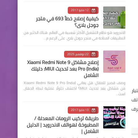
12 مايو 2017
كيفية إصلاح خطأ 693 في متجر
جوجل بلاي؟
الاندرويد هو نظام التشغيل الأكثر شعبية في العالم. هناك الكثير من
التطبيقات المتاحة في متجر جوجل بلاي. على الرغم م…
22 نوفمبر 2025
إصلاح مشاكل Xiaomi Redmi Note 9
Pro (India) بعد تحديث MIUI: دليلك
الشامل
وصف قصير للمقال: هل يعاني Xiaomi Redmi Note 9 Pro (India)
من مشاكل بعد تحديث MIUI؟ اكتشف حلولًا عملية لبطء الجهاز،
ار
است…
اتف
طرف
13 مايو 2017
طريقة تركيب الرومات المعدلة /
المطبوخة لهواتف الاندرويد | الدليل
الشامل |