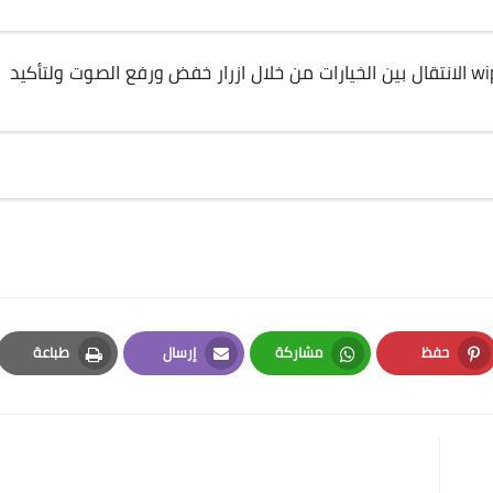
الان يمكنك تحديد خيار wipe cache / factory reset الانتقال بين الخيارات من خلال ازرار خفض ورفع الصوت ولتأكيد
حفظ
مشاركة
إرسال
طباعة
Print
Email
Whatsapp
Pinterest