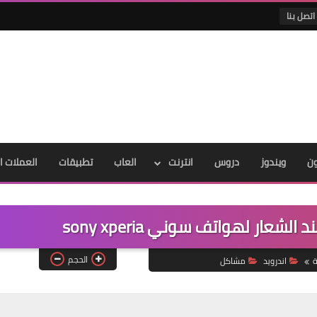
اتصل بنا
ون
ويندوز
دروس
انترنت
العاب
تطبيقات
العملات ا
ار لهواتف سوني sony xperia
الحجم
ة
اندرويد
مشاكل