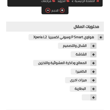
الصفحة الرئيسية
اندرويد
مراجعات
آيفون
الحجم
ويندوز
دروس
محتويات المقال
انترنت
هواوي P Smart وسوني اكسبريا Xperia L2
الربح من الانترنت
الشكل والتصميم
الشاشة
جوجل
المعالج وذاكرة العشوائية والتخزين
فيسبوك
الكاميرا
بلوجر
ميزات اخرى
البطارية
مقالات
العاب