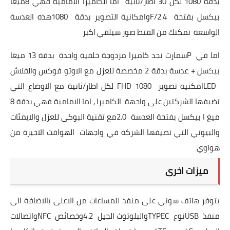
بدقة 1080 لكل 30 اطار/ثانية
اما الكاميرا الامامية فهي 8ميغا
بيكسل بفتحة
F/2.4
وامكانية التصوير بدقة
1080
هذه العدسة
الواسعة
تمكنك من القتط صور سيلفي اكبر
اما في
P
سمارت نجد كاميرا مزدوجة خلفية واحدة
بدقة 13 ميغا
بيكسل + عدسة بدقة 2 مخصصة للعزل مع الاوتو فوكس والفلاش
LED
امكنية تصوير
FHD 1080
لكل اطار/ثانية مع الاوضاع التي
تضيفها الشركتين على واجهة
الكاميرا , اما الامامية فهي بدقة 8
ميغ ا بيكسل بفتحة العدسة
2.0
مع تقنية البوكي للعزل والايمئات
والبيوتي التي تضيفها الشركة في واجهات
الهوافت الاخيرة من
هواوي
ميزات اخرى
يتوفر هاتف سوني على منفذ للمساعات من الاعلى بالاضافة الى
منفذ
USB
نوع
TYPEC
والبلوتوث الجيل
4.2
وخصائص
NFC
واتصالات