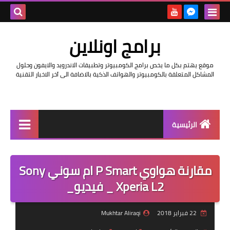
بحث هذه
برامج اونلاين
المدونة
موقع يهتم بكل ما يخص برامج الكومبيوتر وتطبيقات الاندرويد والايفون وحلول
الإلكتروني
المشاكل المتعلقة بالكومبيوتر والهواتف الذكية بالاضافة الى آخر الاخبار التقنية
الرئيسية
اخبار
مقارنة هواوي P Smart ام سوني Sony
مراجعات
Xperia L2 _ فيديو_
حماية
22 فبراير 2018
Mukhtar Aliraqi
اندرويد