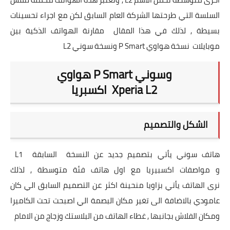
السلسة التي طرحتها الشركة العام السابق لكن مع اجراء تحسينات
بسيطة , لذلك في هذا المقال
مقارنة الهواتف الذكية بين
موبايلات
نسخة هواوي P Smart ونسخة سوني L2
هواوي P Smart وسوني
اكسبريا Xperia L2
الشكل والتصميم
هاتف سوني يأتي بتصميم جديد عن النسخة
السابقة
L1
و
مواصفات اكسبيريا مع اول هاتف فئة متوسطة , لذلك
نرى
الهاتف يأتي بزاويا منحينة اكثر عن التصميم السابق الي كان
عامودي بالاضافة الى تغير مكان البصمة الي اصبحت تحت الكاميرا
ومكان الفلاش بجانبها , غطاء الهاتف من البلاستك وزجاج من الامام