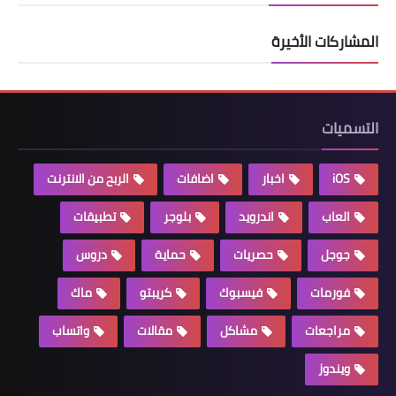
المشاركات الأخيرة
التسميات
iOS
اخبار
اضافات
الربح من الانترنت
العاب
اندرويد
بلوجر
تطبيقات
جوجل
حصريات
حماية
دروس
فورمات
فيسبوك
كريبتو
ماك
مراجعات
مشاكل
مقالات
واتساب
ويندوز