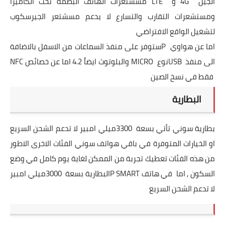
الجيل
4G
و
LTE
مسشتعرات الهاتف البصمة تحت الكاميرا
ومستشعرات التقارب والتسارع لا يدعم مسشتعر الجيرسكوب
لتشغيل الواقع الافتراضي
اما عن هواوي
P
ستوفر على منفذ السماعات من الاسفل بالاضافة
الى منفذ
USB
نوع
MICRO
والبلوتوث ايضاُ 4.2 اما عن خصائص
NFC
فقط في نسخ الصين
البطارية
بطارية سوني تأتي بسعة
3300
ميلي امبير لا تدعم الشحن السريع
او الخيارات المتوفرة في باقي هواتف سوني الفئات الاخرى الاطور
من هذه الفئات تعطيك تجربة من الممكن لغاية يوم كامل في وضع
السكون ,
اما في هاتف
P SMART
البطارية بسعة
3000
ميلي امبير
لا تدعم الشحن السريع