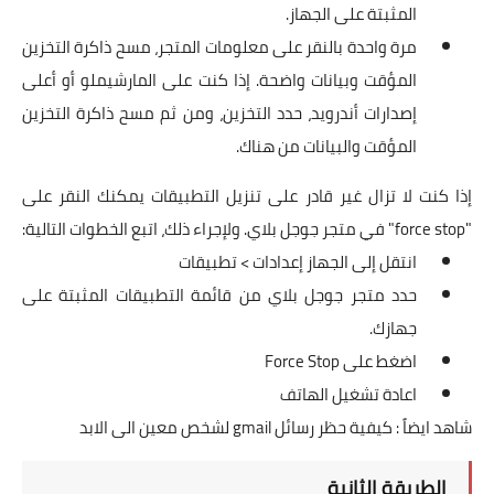
المثبتة على الجهاز.
مرة واحدة بالنقر على معلومات المتجر، مسح ذاكرة التخزين
المؤقت وبيانات واضحة. إذا كنت على المارشيملو أو أعلى
إصدارات أندرويد، حدد التخزين، ومن ثم مسح ذاكرة التخزين
المؤقت والبيانات من هناك.
إذا كنت لا تزال غير قادر على تنزيل التطبيقات يمكنك النقر على
"force stop" في متجر جوجل بلاي. ولإجراء ذلك، اتبع الخطوات التالية:
انتقل إلى الجهاز إعدادات > تطبيقات
حدد متجر جوجل بلاي من قائمة التطبيقات المثبتة على
جهازك.
اضغط على Force Stop
اعادة تشغيل الهاتف
شاهد ايضاً :
كيفية حظر رسائل gmail لشخص معين الى الابد
الطريقة الثانية