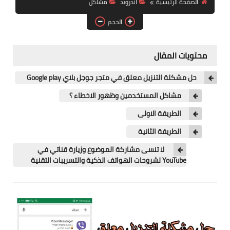
الصفحة الرئيسية
اندرويد
مشاكل
آيفون
الحجم
ويندوز
دروس
محتويات المقال
انترنت
حل مشكلة التنزيل معلق في متجر جوجل بلاي Google play
الربح من الانترنت
مشاكل المستخدمين وظهور الاخطاء ؟
الطريقة الاولى
جوجل
الطريقة الثانية
فيسبوك
لا تنسى مشاركة الموضوع وزيارة قناتي في
YouTube لشروحات الهواتف الذكية والتسريبات التقنية
بلوجر
مقالات
العاب