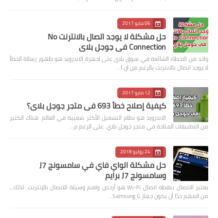
06 مايو 2017
حل مشكلة لا يوجد اتصال بالانترنت No
Connection في جوجل بلاي
واحد من الاخطاء الشائعة في سوق بلاي على اجهزة الاندرويد هو ظهور رسالة الخطأ
لا يوجد اتصال بالانترنت بالرغم من ان ا…
12 مايو 2017
كيفية إصلاح خطأ 693 في متجر جوجل بلاي؟
الاندرويد هو نظام التشغيل الأكثر شعبية في العالم. هناك الكثير
من التطبيقات المتاحة في متجر جوجل بلاي. على الرغم م…
24 يوليو 2018
حل مشكلة الواي فاي في سامسونج J7
وسامسونج J7 برايم
يعتبر الاتصال بنقطة اتصال Wi-Fi هو أرخص واهم وسيلة للاتصال بالإنترنت. لذلك ،
من المهم جدًا أن يكون جهاز Samsung G…