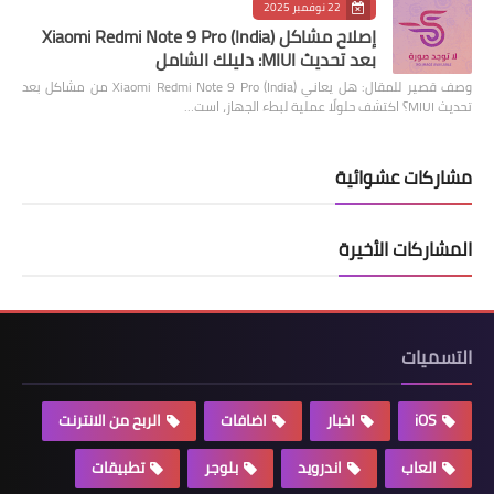
22 نوفمبر 2025
إصلاح مشاكل Xiaomi Redmi Note 9 Pro (India)
بعد تحديث MIUI: دليلك الشامل
وصف قصير للمقال: هل يعاني Xiaomi Redmi Note 9 Pro (India) من مشاكل بعد
تحديث MIUI؟ اكتشف حلولًا عملية لبطء الجهاز، است…
مشاركات عشوائية
المشاركات الأخيرة
التسميات
iOS
اخبار
اضافات
الربح من الانترنت
العاب
اندرويد
بلوجر
تطبيقات