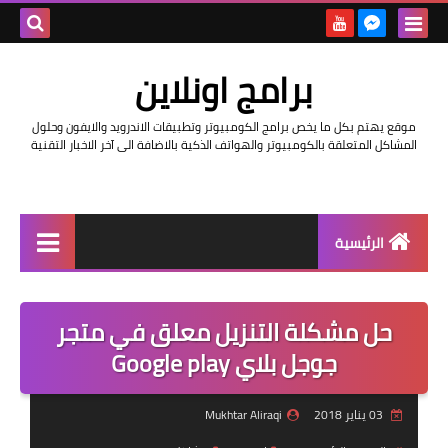
بحث هذه
برامج اونلاين
المدونة
موقع يهتم بكل ما يخص برامج الكومبيوتر وتطبيقات الاندرويد والايفون وحلول
الإلكتروني
المشاكل المتعلقة بالكومبيوتر والهواتف الذكية بالاضافة الى آخر الاخبار التقنية
الرئيسية
اخبار
حل مشكلة التنزيل معلق في متجر
مراجعات
جوجل بلاي Google play
حماية
03 يناير 2018
Mukhtar Aliraqi
اندرويد