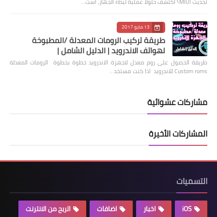
تحديث MIUI؟ اكتشف حلولًا عملية لبطء الجهاز، است…
13 مايو 2017
طريقة تركيب الرومات المعدلة /المطبوخة
لهواتف الاندرويد | الدليل الشامل |
طريقة الحصول على روم معدل لاجهزة الاندرويد خطوة بخطوة الرومات المعدلة
Custom roms للاندرويد اذا كنت مستخد…
مشاركات عشوائية
المشاركات الأخيرة
التسميات
iOS
اخبار
اضافات
الربح من الانترنت