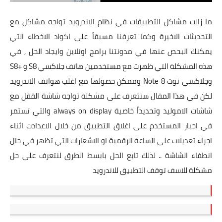
ما زالت مشاكل التطبيقات في نظام الاندرويد تواجه مشاكل مع
التحديثات الاخيرة وكما تعرفنا مسبقاً على اكواد الاخطاء التي
يمكنك البحص عنها في مدونتنا برامج اونلاين وايجاد الحل , في
هذه المشكلة التي ظهرت مع مستخدمين هاتف جلاكسي S8 و +S8
وجلاكسي نوت Note 8 وممكن حصولها مع اغلب هواتف الاندرويد
لكن في هذا المقال سنتعرف على مشكلة تواجه شاشة القفل مع
شاشات الاموليد وتحديداً خاصية always on display والتي تستمر
في اجبار المستخدم على اغلاق التطبيق من خلال الاعدادت اثناء
اجراء تعديلات على الساعة الرقمية او الاشعارات التي تظهر في حال
انطفاء الشاشة .. لذلك تابع الحل بابسط الطرق لنتعرف على حل
مشكلة للاسف توقف التطبيق للاندرويد