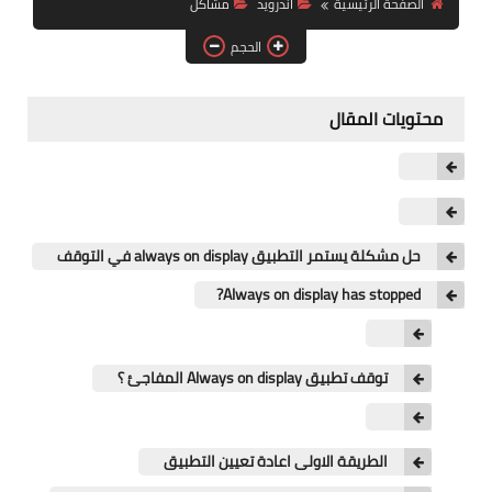
الصفحة الرئيسية
اندرويد
مشاكل
آيفون
الحجم
ويندوز
دروس
محتويات المقال
انترنت
الربح من الانترنت
جوجل
حل مشكلة يستمر التطبيق always on display في التوقف
Always on display has stopped?
فيسبوك
بلوجر
توقف تطبيق Always on display المفاجئ ؟
مقالات
العاب
الطريقة الاولى اعادة تعيين التطبيق