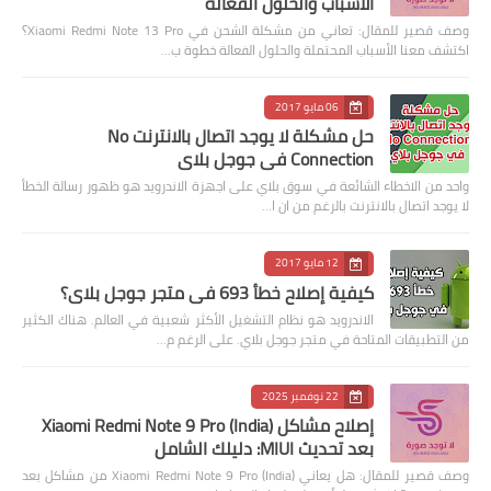
الأسباب والحلول الفعالة
وصف قصير للمقال: تعاني من مشكلة الشحن في Xiaomi Redmi Note 13 Pro؟
اكتشف معنا الأسباب المحتملة والحلول الفعالة خطوة ب…
06 مايو 2017
حل مشكلة لا يوجد اتصال بالانترنت No
Connection في جوجل بلاي
واحد من الاخطاء الشائعة في سوق بلاي على اجهزة الاندرويد هو ظهور رسالة الخطأ
لا يوجد اتصال بالانترنت بالرغم من ان ا…
12 مايو 2017
كيفية إصلاح خطأ 693 في متجر جوجل بلاي؟
الاندرويد هو نظام التشغيل الأكثر شعبية في العالم. هناك الكثير
من التطبيقات المتاحة في متجر جوجل بلاي. على الرغم م…
22 نوفمبر 2025
إصلاح مشاكل Xiaomi Redmi Note 9 Pro (India)
بعد تحديث MIUI: دليلك الشامل
وصف قصير للمقال: هل يعاني Xiaomi Redmi Note 9 Pro (India) من مشاكل بعد