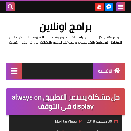
بحث هذه
برامج اونلاين
المدونة
موقع يهتم بكل ما يخص برامج الكومبيوتر وتطبيقات الاندرويد والايفون وحلول
الإلكتروني
المشاكل المتعلقة بالكومبيوتر والهواتف الذكية بالاضافة الى آخر الاخبار التقنية
الرئيسية
اخبار
حل مشكلة يستمر التطبيق always on
مراجعات
display في التوقف
حماية
30 ديسمبر 2018
Mukhtar Aliraqi
اندرويد