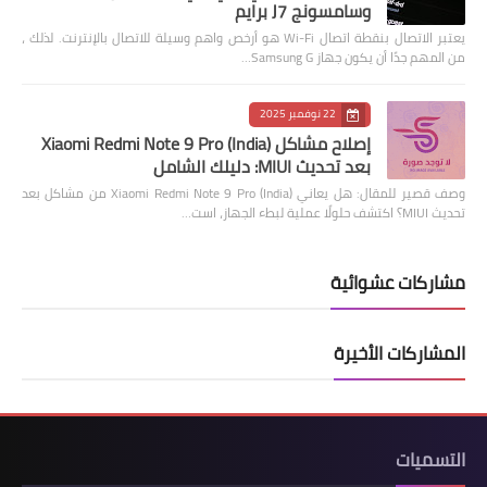
وسامسونج J7 برايم
يعتبر الاتصال بنقطة اتصال Wi-Fi هو أرخص واهم وسيلة للاتصال بالإنترنت. لذلك ،
من المهم جدًا أن يكون جهاز Samsung G…
22 نوفمبر 2025
إصلاح مشاكل Xiaomi Redmi Note 9 Pro (India)
بعد تحديث MIUI: دليلك الشامل
وصف قصير للمقال: هل يعاني Xiaomi Redmi Note 9 Pro (India) من مشاكل بعد
تحديث MIUI؟ اكتشف حلولًا عملية لبطء الجهاز، است…
مشاركات عشوائية
المشاركات الأخيرة
التسميات