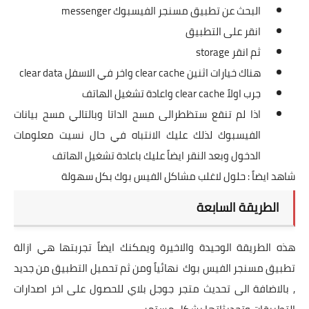
البحث عن تطبيق مسنجر الفيسبوك messenger
انقر على التطبيق
ثم انقر storage
هناك خيارات اثنين clear cache واخر في الاسفل clear data
جرب اولاً clear cache واعادة تشغيل الهاتف
اذا لم تنقع ستظطرالى مسح الداتا وبالتالي مسح بيانات
الفيسبوك لذلك عليك الانتباه في حال نسيت معلومات
الدخول وبعد النقر ايضاً عليك باعادة تشغيل الهاتف
شاهد ايضاً :
حلول لاغلب مشاكل الفيس بوك بكل سهولة
الطريقة السابعة
هذه الطريقة الوحيدة والاخيرة ويمكنك ايضاً تجربتها هي ازالة
تطبيق مسنجر الفيس بوك نهائياً ومن ثم تحميل التطبيق من جديد
, بالاضافة الى تحديث متجر جوجل بلاي للحصول على اخر اصدارات