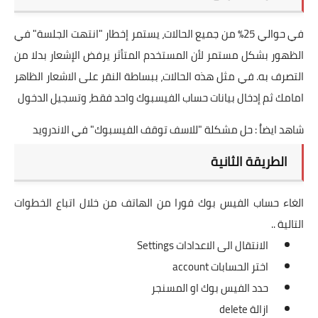
في حوالي 25٪ من جميع الحالات، يستمر إخطار "انتهت الجلسة" في
الظهور بشكل مستمر لأن المستخدم المتأثر يرفض الإشعار بدلا من
التصرف به. في مثل هذه الحالات، ببساطة النقر على الاشعار الظاهر
امامك ثم إدخال بيانات حساب الفيسبوك واحد فقط، وتسجيل الدخول
شاهد ايضاُ :
حل مشكلة "للاسف توقف الفيسبوك" في الاندرويد
الطريقة الثانية
الغاء حساب الفيس بوك فورا من الهاتف من خلال اتباع الخطوات
التالية ..
الانتقال الى الاعدادات Settings
اختر الحسابات account
حدد الفيس بوك او المسنجر
ازالة delete