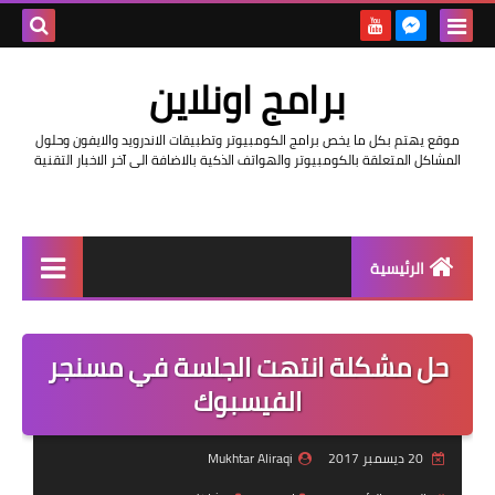
بحث هذه
برامج اونلاين
المدونة
موقع يهتم بكل ما يخص برامج الكومبيوتر وتطبيقات الاندرويد والايفون وحلول
الإلكتروني
المشاكل المتعلقة بالكومبيوتر والهواتف الذكية بالاضافة الى آخر الاخبار التقنية
الرئيسية
اخبار
حل مشكلة انتهت الجلسة في مسنجر
مراجعات
الفيسبوك
حماية
20 ديسمبر 2017
Mukhtar Aliraqi
اندرويد