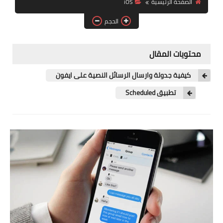
الصفحة الرئيسية
iOS
آيفون
الحجم
ويندوز
دروس
محتويات المقال
انترنت
كيفية جدولة وارسال الرسائل النصية على ايفون
الربح من الانترنت
تطبيق Scheduled
جوجل
فيسبوك
بلوجر
مقالات
العاب