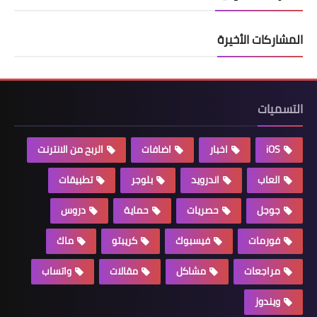
المشاركات الأخيرة
التسميات
iOS
اخبار
اضافات
الربح من الانترنت
العاب
اندرويد
بلوجر
تطبيقات
جوجل
حصريات
حماية
دروس
فورمات
فيسبوك
كريبتو
ماك
مراجعات
مشاكل
مقالات
واتساب
ويندوز