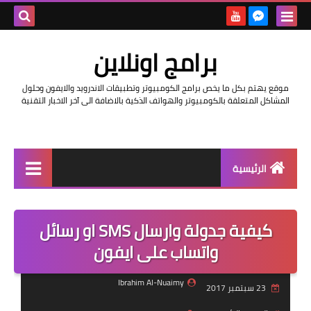
بحث هذه
برامج اونلاين
المدونة
موقع يهتم بكل ما يخص برامج الكومبيوتر وتطبيقات الاندرويد والايفون وحلول
الإلكتروني
المشاكل المتعلقة بالكومبيوتر والهواتف الذكية بالاضافة الى آخر الاخبار التقنية
الرئيسية
اخبار
كيفية جدولة وارسال SMS او رسائل
مراجعات
واتساب على ايفون
حماية
Ibrahim Al-Nuaimy
23 سبتمبر 2017
اندرويد