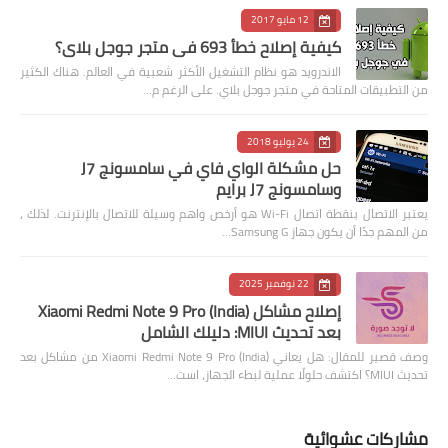
12 مايو 2017
كيفية إصلاح خطأ 693 في متجر جوجل بلاي؟
الاندرويد هو نظام التشغيل الأكثر شعبية في العالم. هناك الكثير
من التطبيقات المتاحة في متجر جوجل بلاي. على الرغم م…
24 يوليو 2018
حل مشكلة الواي فاي في سامسونج J7
وسامسونج J7 برايم
يعتبر الاتصال بنقطة اتصال Wi-Fi هو أرخص واهم وسيلة للاتصال بالإنترنت. لذلك ،
من المهم جدًا أن يكون جهاز Samsung G…
22 نوفمبر 2025
إصلاح مشاكل Xiaomi Redmi Note 9 Pro (India)
بعد تحديث MIUI: دليلك الشامل
وصف قصير للمقال: هل يعاني Xiaomi Redmi Note 9 Pro (India) من مشاكل بعد
تحديث MIUI؟ اكتشف حلولًا عملية لبطء الجهاز، است…
مشاركات عشوائية