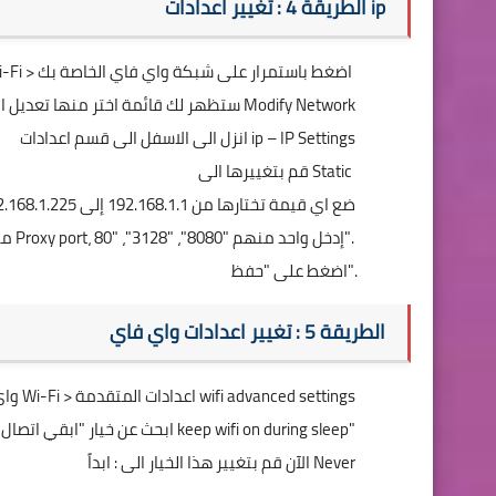
الطريقة 4 : تغيير اعدادات ip
اذهب الى الاعدادات Settings > واي فاي Wi-Fi > اضغط باستمرار على شبكة واي فاي الخاصة بك
ستظهر لك قائمة اختر منها تعديل الشبكة Modify Network
انزل الى الاسفل الى قسم اعدادات ip – IP Settings
قم بتغييرها الى Static
اسم مضيف الوكيل proxy host name، ضع اي قيمة تختارها من 192.168.1.1 إلى 192.168.1.225
منفذ الوكيل Proxy port، إدخل واحد منهم "8080"، "3128"، "80".
اضغط على "حفظ".
الطريقة 5 : تغيير اعدادات واي فاي
اذهب الى الاعدادات Settings > واي فاي Wi-Fi > اعدادات المتقدمة wifi advanced settings
ابحث عن خيار "ابقي اتصال الواي فاي فعالاً اثناء النوم keep wifi on during sleep"
الآن قم بتغيير هذا الخيار الى : ابداً Never