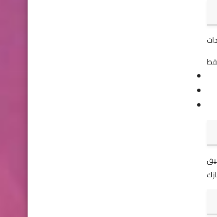
 فاي الخاصة
زك