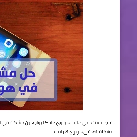
اغلب مستخدمي هاتف هواوي lite
مشكلة wifi في هواوي p8 لايت.