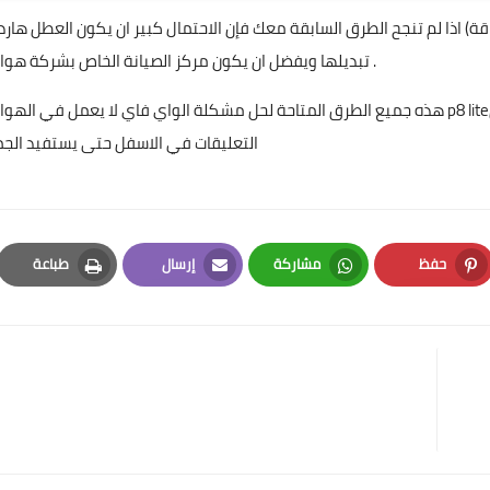
اذا لم تنجح الطرق السابقة معك فإن الاحتمال كبير ان يكون العطل هاردوير (اي هناك عطل في رقاقة Wifi) ولذلك ليس هناك ح
تبديلها ويفضل ان يكون مركز الصيانة الخاص بشركة هواوي .
هذه جميع الطرق المتاحة لحل مشكلة الواي فاي لا يعمل في الهواوي p8 liteان كان لديك حلول اخرى نجحت معك يرجى كتابتها في 
التعليقات في الاسفل حتى يستفيد الج
حفظ
مشاركة
إرسال
طباعة
Print
Email
Whatsapp
Pinterest