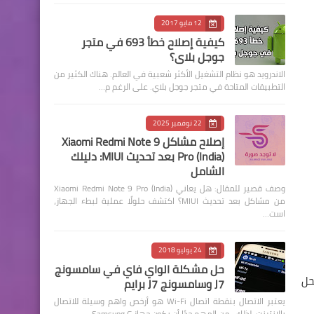
12 مايو 2017
كيفية إصلاح خطأ 693 في متجر
جوجل بلاي؟
الاندرويد هو نظام التشغيل الأكثر شعبية في العالم. هناك الكثير من
التطبيقات المتاحة في متجر جوجل بلاي. على الرغم م…
22 نوفمبر 2025
إصلاح مشاكل Xiaomi Redmi Note 9
Pro (India) بعد تحديث MIUI: دليلك
الشامل
وصف قصير للمقال: هل يعاني Xiaomi Redmi Note 9 Pro (India)
من مشاكل بعد تحديث MIUI؟ اكتشف حلولًا عملية لبطء الجهاز،
است…
24 يوليو 2018
حل مشكلة الواي فاي في سامسونج
لحل
J7 وسامسونج J7 برايم
يعتبر الاتصال بنقطة اتصال Wi-Fi هو أرخص واهم وسيلة للاتصال
بالإنترنت. لذلك ، من المهم جدًا أن يكون جهاز Samsung G…