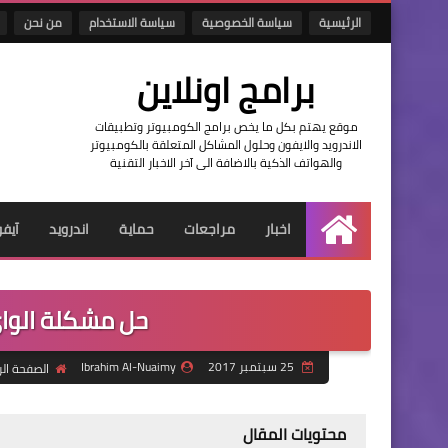
الرئيسية
سياسة الخصوصية
سياسة الاستخدام
من نحن
برامج اونلاين
موقع يهتم بكل ما يخص برامج الكومبيوتر وتطبيقات
الاندرويد والايفون وحلول المشاكل المتعلقة بالكومبيوتر
والهواتف الذكية بالاضافة الى آخر الاخبار التقنية
اخبار
مراجعات
حماية
اندرويد
آيف
الرئيسية
حل مشكلة الواي ف
25 سبتمبر 2017
Ibrahim Al-Nuaimy
الصفحة ال
محتويات المقال