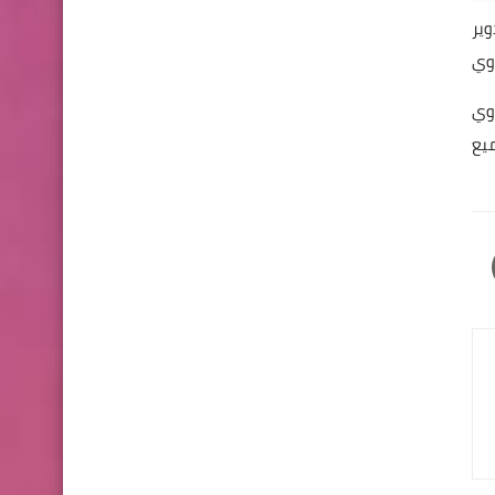
ل سوى
صندوق
ميع