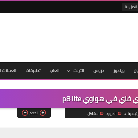
اتصل بنا
ون
ويندوز
دروس
انترنت
العاب
تطبيقات
العملات ا
اي في هواوي p8 lite
الحجم
رئيسية
اندرويد
مشاكل