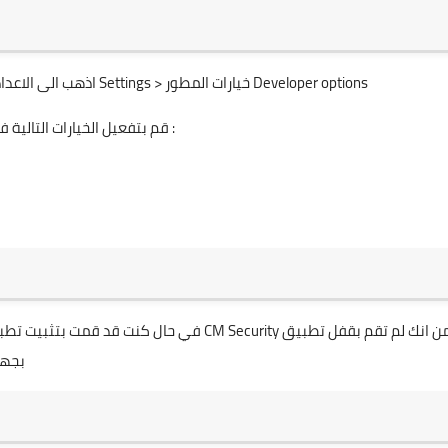
اذهب الى الاعدادات Settings > خيارات المطور Developer options
قم بتفعيل الخيارات التالية فقط :
في حال كنت قد قمت بتثبيت تطبيق CM Security فقم بالتأكد من انك لم تقم بقفل تطبيق Wifi لانه يتعارض مع اعدادات واي
بجها