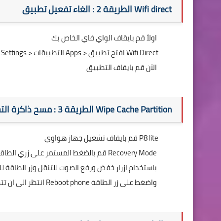
الطريقة 2 : الغاء تفعيل تطبيق Wifi direct
اولاً قم بايقاف الواي فاي الخاص بك
الآن اذهب الى الاعدادات Settings > التطبيقات Apps > افتح تطبيق Wifi Direct
الآن قم بايقاف التطبيق
الطريقة 3 : مسح ذاكرة التخزين المؤقت للجهاز Wipe Cache Partition
قم بايقاف تشغيل جهاز هواوي P8 lite
قم بالضغط المستمر على زري الطاقة + زر خفض الصوت في آن واحد واستمر بالضغط حتى يظهر لك وضع الريكفري Recovery Mode
الآن من الشاشة اذهب الى الخيار Wipe Cache Partition باستخدام ازرار خفض ورفع الصوت للتنقل وزر الطاقة للتأكيد
انتظر الى ان تتم العملية ثم اذهب الى الخيار Reboot phone واضغط على زر الطاقة