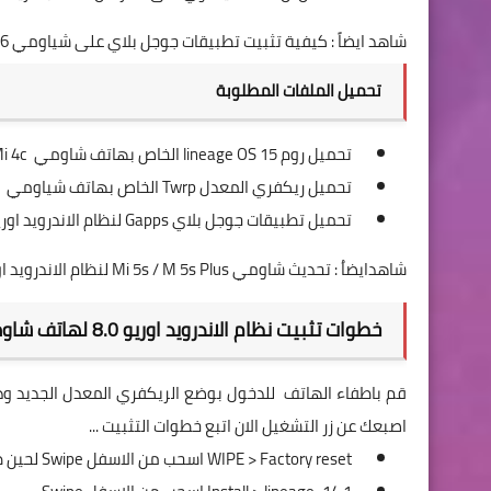
شاهد ايضاً :
كيفية تثبيت تطبيقات جوجل بلاي على شياومي Xiaomi Mi 6
تحميل الملفات المطلوبة
تحميل روم lineage OS 15 الخاص بهاتف شاومي
i 4c
تحميل ريكفري المعدل Twrp الخاص بهاتف شياومي
تحميل تطبيقات جوجل بلاي
Gapps
لنظام الاندرويد اوريو 
شاهدايضاُ :
تحديث شاومي Mi 5s / M 5s Plus لنظام الاندرويد اوريو 8.0
خطوات تثبيت نظام الاندرويد اوريو 8.0 لهاتف شاومي Xiaomi Mi 4c
قم باطفاء الهاتف للدخول بوضع الريكفري المعدل الجديد وذ
اصبعك عن زر التشغيل الان اتبع خطوات التثبيت ...
WIPE > Factory reset اسحب من الاسفل Swipe لحين ظهور successful