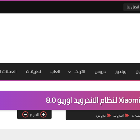
اتصل بنا
ون
ويندوز
دروس
انترنت
العاب
تطبيقات
العملات ا
الحجم
ية
اندرويد
دروس