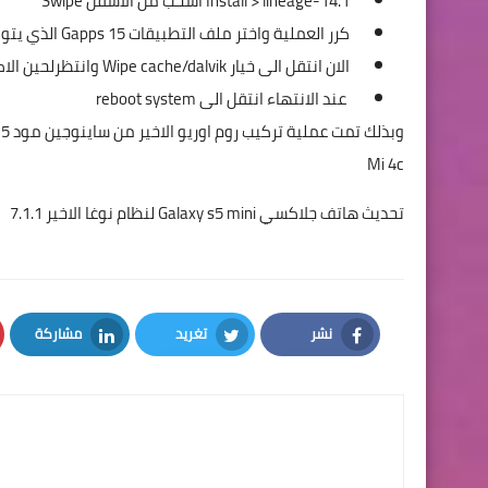
Install > lineage-14.1 اسحب من الاسفل Swipe
كرر العملية واختر ملف التطبيقات Gapps 15 الذي يتوافق مع هاتف شياومي
الان انتقل الى خيار Wipe cache/dalvik وانتظرلحين الاكتمال
عند الانتهاء انتقل الى reboot system
وبذلك تمت عملية تركيب روم اوريو الاخير من ساينوجين مود
15 مبروك عليك للتمتع بن
Mi 4c
تحديث هاتف جلاكسي Galaxy s5 mini لنظام نوغا الاخير 7.1.1
نشر
تغريد
مشاركة
LinkedIn
Twitter
Facebook