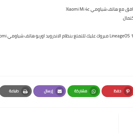
Xiaomi Mi 4c
ظام الاندرويد اوريو
LineageOS
هاتف شياومي
aomi
حفظ
مشاركة
إرسال
طباعة
Print
Email
Whatsapp
Pinterest