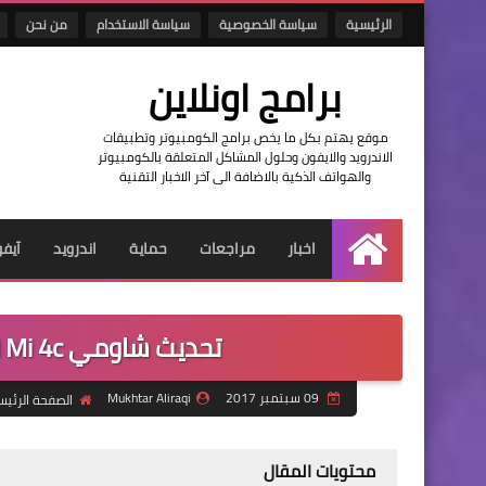
الرئيسية
سياسة الخصوصية
سياسة الاستخدام
من نحن
برامج اونلاين
موقع يهتم بكل ما يخص برامج الكومبيوتر وتطبيقات
الاندرويد والايفون وحلول المشاكل المتعلقة بالكومبيوتر
والهواتف الذكية بالاضافة الى آخر الاخبار التقنية
اخبار
مراجعات
حماية
اندرويد
آيف
الرئيسية
تحديث شاومي Xiaomi Mi 4c لنظام الاندرويد اوريو 8.0
09 سبتمبر 2017
Mukhtar Aliraqi
الصفحة الرئيس
محتويات المقال