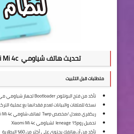
تحديث هاتف شياومي Xiaomi Mi 4c لنظام الاندرويد اوريو Android 8.0
متطلبات قبل التثبيت
تأكد من فتح البوتلودر Bootloader لجهاز شياومي مي
نسخة للملفات والبيانات لعدم فقدانها بع عملية الت
ريكفري معدل /مخصص Twrp لهاتف شاومي Xiaomi Mi 4c
تحميل رومleneage 15 لشياومي Xiaomi Mi 4c
تأكد من أن هاتفك يحتوي على أكثر من 60٪ البطارية