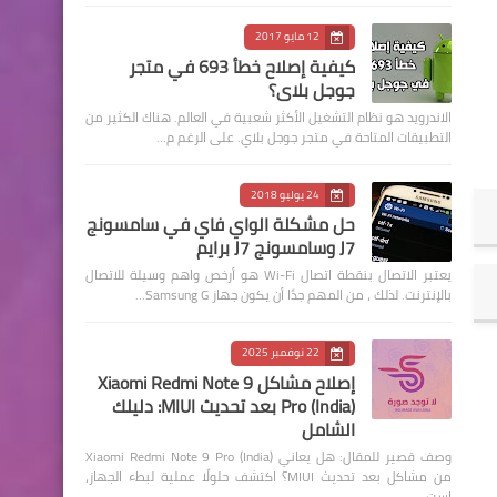
12 مايو 2017
كيفية إصلاح خطأ 693 في متجر
جوجل بلاي؟
الاندرويد هو نظام التشغيل الأكثر شعبية في العالم. هناك الكثير من
التطبيقات المتاحة في متجر جوجل بلاي. على الرغم م…
24 يوليو 2018
حل مشكلة الواي فاي في سامسونج
J7 وسامسونج J7 برايم
يعتبر الاتصال بنقطة اتصال Wi-Fi هو أرخص واهم وسيلة للاتصال
بالإنترنت. لذلك ، من المهم جدًا أن يكون جهاز Samsung G…
22 نوفمبر 2025
إصلاح مشاكل Xiaomi Redmi Note 9
Pro (India) بعد تحديث MIUI: دليلك
الشامل
وصف قصير للمقال: هل يعاني Xiaomi Redmi Note 9 Pro (India)
من مشاكل بعد تحديث MIUI؟ اكتشف حلولًا عملية لبطء الجهاز،
است…