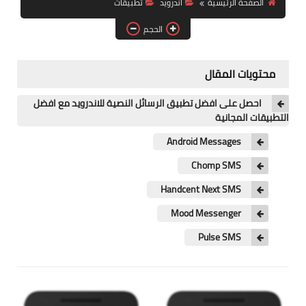
الصفحة الرئيسية
اندرويد
تطبيقات
آيفون
الحجم
ويندوز
دروس
محتويات المقال
انترنت
احصل على افضل تطبيق الرسائل النصية للاندرويد مع افضل
التطبيقات المجانية
الربح من الانترنت
Android Messages
جوجل
Chomp SMS
فيسبوك
Handcent Next SMS
Mood Messenger
بلوجر
Pulse SMS
مقالات
العاب