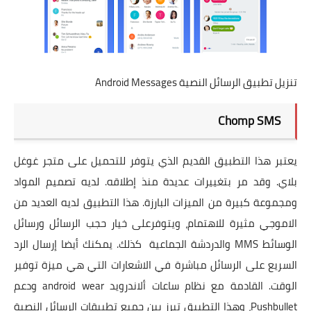
تنزيل تطبيق الرسائل النصية Android Messages
Chomp SMS
يعتبر هذا التطبيق القديم الذي يتوفر للتحميل على متجر غوغل
بلاي. وقد مر بتغييرات عديدة منذ إطلاقه. لديه تصميم المواد
ومجموعة كبيرة من الميزات البارزة. هذا التطبيق لديه العديد من
الاموجي مثيرة للاهتمام، ويتوفرعلى خيار حجب الرسائل ورسائل
الوسائط MMS والدردشة الجماعية كذلك. يمكنك أيضا إرسال الرد
السريع على الرسائل مباشرة في الاشعارات التي هي ميزة توفير
الوقت. القادمة مع نظام ساعات ألاندرويد android wear ودعم
Pushbullet، وهذا التطبيق تبرز بين جميع تطبيقات الرسائل النصية