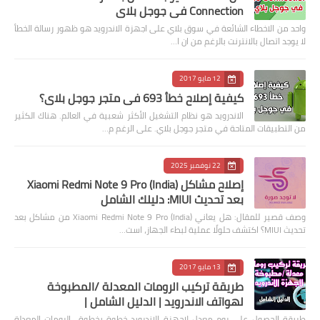
Connection في جوجل بلاي
واحد من الاخطاء الشائعة في سوق بلاي على اجهزة الاندرويد هو ظهور رسالة الخطأ
لا يوجد اتصال بالانترنت بالرغم من ان ا…
12 مايو 2017
كيفية إصلاح خطأ 693 في متجر جوجل بلاي؟
الاندرويد هو نظام التشغيل الأكثر شعبية في العالم. هناك الكثير
من التطبيقات المتاحة في متجر جوجل بلاي. على الرغم م…
22 نوفمبر 2025
إصلاح مشاكل Xiaomi Redmi Note 9 Pro (India)
بعد تحديث MIUI: دليلك الشامل
وصف قصير للمقال: هل يعاني Xiaomi Redmi Note 9 Pro (India) من مشاكل بعد
تحديث MIUI؟ اكتشف حلولًا عملية لبطء الجهاز، است…
13 مايو 2017
طريقة تركيب الرومات المعدلة /المطبوخة
لهواتف الاندرويد | الدليل الشامل |
طريقة الحصول على روم معدل لاجهزة الاندرويد خطوة بخطوة الرومات المعدلة