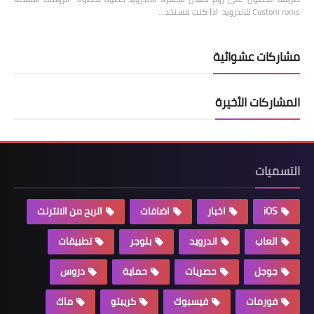
Custom roms للاندرويد اذا كنت مستخد…
مشاركات عشوائية
المشاركات الأخيرة
التسميات
iOS
اخبار
اضافات
الربح من الانترنت
العاب
اندرويد
بلوجر
تطبيقات
جوجل
حصريات
حماية
دروس
فورمات
فيسبوك
كريبتو
ماك