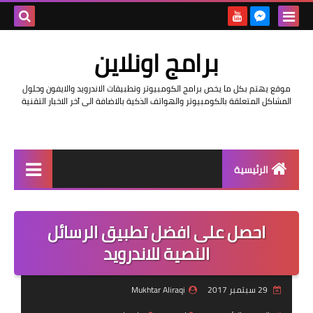
بحث هذه
برامج اونلاين
المدونة
موقع يهتم بكل ما يخص برامج الكومبيوتر وتطبيقات الاندرويد والايفون وحلول
الإلكتروني
المشاكل المتعلقة بالكومبيوتر والهواتف الذكية بالاضافة الى آخر الاخبار التقنية
الرئيسية
اخبار
احصل على افضل تطبيق الرسائل
مراجعات
النصية للاندرويد
حماية
29 سبتمبر 2017
Mukhtar Aliraqi
اندرويد