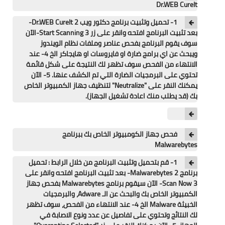
Dr.WEB CureIt
1- تحميل وتثبيت برنامج دكتور ويب Dr.WEB CureIt 2-
بعد تثبيت البرنامج افتحه وانقر على زر Start Scanning 3-الآن
سوف يقوم البرنامج بفحص عناصر وملفات نظام الويندوز
ويبحث عن اي برامج ضارة او فايروسات او هايجاكر الخ 4- عند
الانتهاء من الفحص سوف تظهر لك النتيجة على شكل قائمة
تحتوي على البرمجيات الضارة التي تم الكشف عنها. 5- الآن
يمكنك النقر على "Neutralize" لتنظيف جهاز الكمبيوتر الخاص
بك (قد يطلب منك اعادة تشغيل الجهاز).
فحص جهاز الكومبيوتر الخاص بك ببرنامج
Malwarebytes
1- قم بتحميل وتثبيت البرنامج من خلال الرابط : تحميل
برنامج Malwarebytes 2- بعد تثبيت البرنامج افتحه وانقر على
Scan Now 3- الآن سيقوم برنامج Malwarebytes بفحص جهاز
الكمبيوتر الخاص بك والبحث عن الـ Adware، والبرمجيات
الخبيثة Malware الخ 4- عند الانتهاء من الفحص، سوف تظهر
لك النتائج وتحتوي على تفاصيل عن عدد ونوع الاصابة في