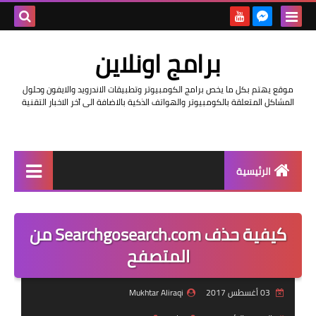
بحث هذه
برامج اونلاين
المدونة
موقع يهتم بكل ما يخص برامج الكومبيوتر وتطبيقات الاندرويد والايفون وحلول
الإلكتروني
المشاكل المتعلقة بالكومبيوتر والهواتف الذكية بالاضافة الى آخر الاخبار التقنية
الرئيسية
اخبار
كيفية حذف Searchgosearch.com من
مراجعات
المتصفح
حماية
03 أغسطس 2017
Mukhtar Aliraqi
اندرويد