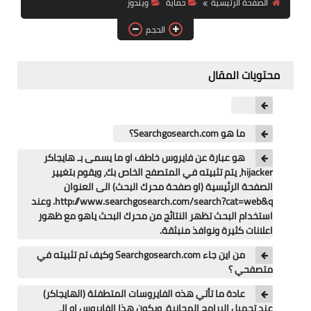
الصفحة الرئيسية
حماية
ويندوز
آيفون
الحجم
ويندوز
دروس
محتويات المقال
انترنت
الربح من الانترنت
ما هو Searchgosearch.com؟
هو عبارة عن فايروس خاطف او ما يسمى بـ هايجاكر
جوجل
hijacker، يتم تثبيته في المتصفح الخاص بك، ويقوم بتغيير
الصفحة الرئيسية (او صفحة محرك البحث) الى العنوان
فيسبوك
http://www.searchgosearch.com/search?cat=web&q. وعند
استخدام البحث تظهر النتائج من محرك البحث ياهو مع ظهور
بلوجر
اعلانات كثيرة ونوافذ منبثقة.
من اين جاء Searchgosearch.com وكيف تم تثبيته في
مقالات
متصفحي ؟
العاب
عادة ما تأتي هذه الفايروسات المتطفلة (الهايجاكر)
عند تحميل البرامج المجانية، ويكون هذا الفايروس او الـ