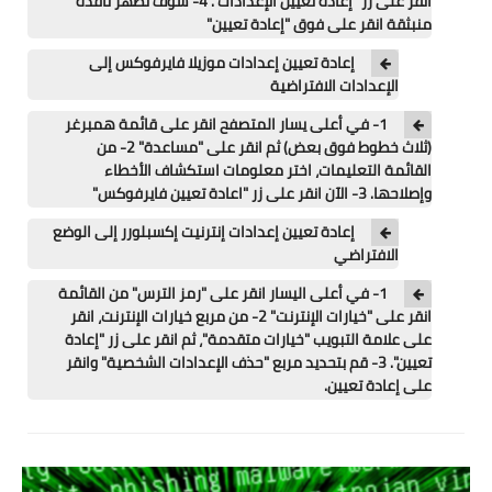
انقر على زر "إعادة تعيين الإعدادات". 4- سوف تظهر نافذة
منبثقة انقر على فوق "إعادة تعيين"
إعادة تعيين إعدادات موزيلا فايرفوكس إلى
الإعدادات الافتراضية
1- في أعلى يسار المتصفح انقر على قائمة همبرغر
(ثلاث خطوط فوق بعض) ثم انقر على "مساعدة" 2- من
القائمة التعليمات، اختر معلومات استكشاف الأخطاء
وإصلاحها. 3- الآن انقر على زر "اعادة تعيين فايرفوكس"
إعادة تعيين إعدادات إنترنيت إكسبلورر إلى الوضع
الافتراضي
1- في أعلى اليسار انقر على "رمز الترس" من القائمة
انقر على "خيارات الإنترنت" 2- من مربع خيارات الإنترنت، انقر
على علامة التبويب "خيارات متقدمة"، ثم انقر على زر "إعادة
تعيين". 3- قم بتحديد مربع "حذف الإعدادات الشخصية" وانقر
على إعادة تعيين.