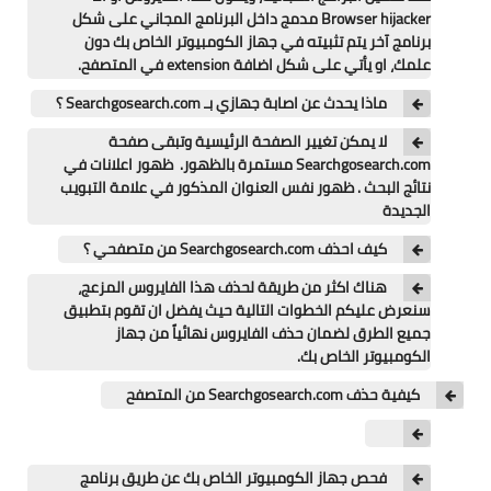
تطبيقات
Browser hijacker مدمج داخل البرنامج المجاني على شكل
برنامج آخر يتم تثبيته في جهاز الكومبيوتر الخاص بك دون
العملات الرقمية
علمك، او يأتي على شكل اضافة extension في المتصفح.
ماذا يحدث عن اصابة جهازي بـ Searchgosearch.com ؟
لا يمكن تغيير الصفحة الرئيسية وتبقى صفحة
Searchgosearch.com مستمرة بالظهور. ظهور اعلانات في
نتائج البحث . ظهور نفس العنوان المذكور في علامة التبويب
الجديدة
كيف احذف Searchgosearch.com من متصفحي ؟
هناك اكثر من طريقة لحذف هذا الفايروس المزعج،
سنعرض عليكم الخطوات التالية حيث يفضل ان تقوم بتطبيق
جميع الطرق لضمان حذف الفايروس نهائياً من جهاز
الكومبيوتر الخاص بك.
كيفية حذف Searchgosearch.com من المتصفح
فحص جهاز الكومبيوتر الخاص بك عن طريق برنامج