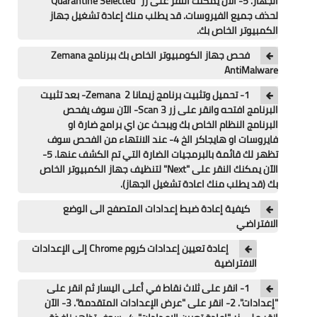
الجهاز. 5- الآن يمكنك النقر على زر "Quarantine Selected"
لحذف جميع الفيروسات. قد يطلب منك إعادة تشغيل جهاز
الكمبيوتر الخاص بك.
فحص جهاز الكومبيوتر الخاص بك ببرنامج Zemana
AntiMalware
1- تحميل وتثبيت برنامج زيمانا Zemana 2- بعد تثبيت
البرنامج افتحه وانقر على زر Scan 3- الآن سوف يفحص
البرنامج النظام الخاص بك ويبحث عن اي برامج ضارة او
فايروسات او هايجاكر الخ 4- عند الانتهاء من الفحص سوف
تظهر لك قائمة بالبرمجيات الضارة التي تم الكشف عنها. 5-
الآن يمكنك النقر على "Next" لتنظيف جهاز الكمبيوتر الخاص
بك (قد يطلب منك اعادة تشغيل الجهاز).
كيفية إعادة ضبط إعدادات المتصفح الى الوضع
الافتراضي
إعادة تعيين إعدادات كروم Chrome إلى الإعدادات
الافتراضية
1- انقر على ثلاث نقاط في أعلى اليسار ثم انقر على
"إعدادات". 2- انقر على "عرض الإعدادات المتقدمة". 3- الآن