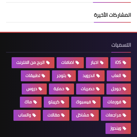
المشاركات الأخيرة
التسميات
iOS
اخبار
اضافات
الربح من الانترنت
العاب
اندرويد
بلوجر
تطبيقات
جوجل
حصريات
حماية
دروس
فورمات
فيسبوك
كريبتو
ماك
مراجعات
مشاكل
مقالات
واتساب
ويندوز