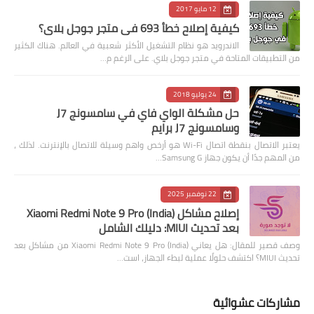
12 مايو 2017
كيفية إصلاح خطأ 693 في متجر جوجل بلاي؟
الاندرويد هو نظام التشغيل الأكثر شعبية في العالم. هناك الكثير
من التطبيقات المتاحة في متجر جوجل بلاي. على الرغم م…
24 يوليو 2018
حل مشكلة الواي فاي في سامسونج J7
وسامسونج J7 برايم
يعتبر الاتصال بنقطة اتصال Wi-Fi هو أرخص واهم وسيلة للاتصال بالإنترنت. لذلك ،
من المهم جدًا أن يكون جهاز Samsung G…
22 نوفمبر 2025
إصلاح مشاكل Xiaomi Redmi Note 9 Pro (India)
بعد تحديث MIUI: دليلك الشامل
وصف قصير للمقال: هل يعاني Xiaomi Redmi Note 9 Pro (India) من مشاكل بعد
تحديث MIUI؟ اكتشف حلولًا عملية لبطء الجهاز، است…
مشاركات عشوائية