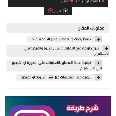
الصفحة الرئيسية
دروس
آيفون
الحجم
ويندوز
دروس
محتويات المقال
انترنت
- ماذا يحدث إذا قمت بـ حظر الكومنتات ؟
الربح من الانترنت
شرح طريقة منع التعليقات على الصور والفيديو في
الانستقرام
جوجل
كيفية اعادة السماح بالتعليقات على الصورة او الفيديو
في الانستقرام
فيسبوك
كيفية حظر التعليقات قبل نشر الصورة او الفيديو
بلوجر
مقالات
العاب