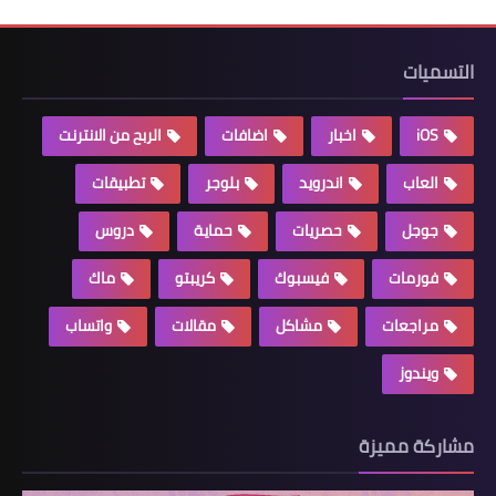
التسميات
iOS
اخبار
اضافات
الربح من الانترنت
العاب
اندرويد
بلوجر
تطبيقات
جوجل
حصريات
حماية
دروس
فورمات
فيسبوك
كريبتو
ماك
مراجعات
مشاكل
مقالات
واتساب
ويندوز
مشاركة مميزة