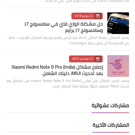
من التطبيقات المتاحة في متجر جوجل بلاي. على الرغم م…
24 يوليو 2018
حل مشكلة الواي فاي في سامسونج J7
وسامسونج J7 برايم
يعتبر الاتصال بنقطة اتصال Wi-Fi هو أرخص واهم وسيلة للاتصال بالإنترنت. لذلك ،
من المهم جدًا أن يكون جهاز Samsung G…
22 نوفمبر 2025
إصلاح مشاكل Xiaomi Redmi Note 9 Pro (India)
بعد تحديث MIUI: دليلك الشامل
وصف قصير للمقال: هل يعاني Xiaomi Redmi Note 9 Pro (India) من مشاكل بعد
تحديث MIUI؟ اكتشف حلولًا عملية لبطء الجهاز، است…
مشاركات عشوائية
المشاركات الأخيرة