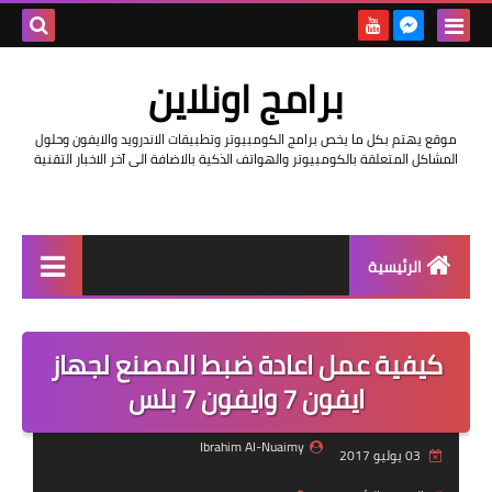
بحث هذه
برامج اونلاين
المدونة
موقع يهتم بكل ما يخص برامج الكومبيوتر وتطبيقات الاندرويد والايفون وحلول
الإلكتروني
المشاكل المتعلقة بالكومبيوتر والهواتف الذكية بالاضافة الى آخر الاخبار التقنية
الرئيسية
اخبار
كيفية عمل اعادة ضبط المصنع لجهاز
مراجعات
ايفون 7 وايفون 7 بلس
حماية
Ibrahim Al-Nuaimy
03 يوليو 2017
اندرويد