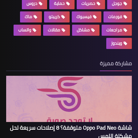
جوجل
حصريات
حماية
دروس
فورمات
فيسبوك
كريبتو
ماك
مراجعات
مشاكل
مقالات
واتساب
ويندوز
مشاركة مميزة
شاشة Oppo Pad Neo متوقفة؟ 8 إصلاحات سريعة لحل
مشكلة اللمس