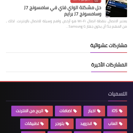
حل مشكلة الواي فاي في سامسونج J7
وسامسونج J7 برايم
يعتبر الاتصال بنقطة اتصال Wi-Fi هو أرخص واهم وسيلة للاتصال بالإنترنت. لذلك ،
من المهم جدًا أن يكون جهاز Samsung G…
مشاركات عشوائية
المشاركات الأخيرة
التسميات
iOS
اخبار
اضافات
الربح من الانترنت
العاب
اندرويد
بلوجر
تطبيقات