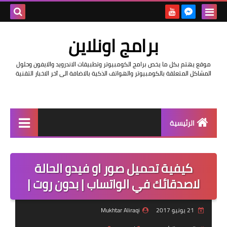
بحث هذه
برامج اونلاين
المدونة
موقع يهتم بكل ما يخص برامج الكومبيوتر وتطبيقات الاندرويد والايفون وحلول
الإلكتروني
المشاكل المتعلقة بالكومبيوتر والهواتف الذكية بالاضافة الى آخر الاخبار التقنية
الرئيسية
اخبار
كيفية تحميل صور او فيدو الحالة
مراجعات
لاصدقائك في الواتساب | بدون روت |
حماية
21 يونيو 2017
Mukhtar Aliraqi
اندرويد