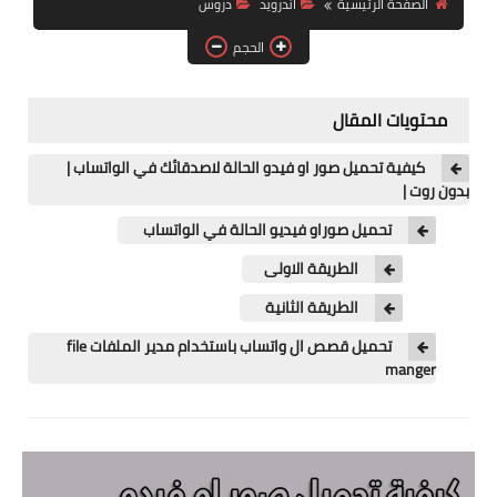
الصفحة الرئيسية
اندرويد
دروس
آيفون
الحجم
ويندوز
دروس
محتويات المقال
انترنت
كيفية تحميل صور او فيدو الحالة لاصدقائك في الواتساب |
بدون روت |
الربح من الانترنت
تحميل صوراو فيديو الحالة في الواتساب
جوجل
الطريقة الاولى
فيسبوك
الطريقة الثانية
تحميل قصص ال واتساب باستخدام مدير الملفات file
بلوجر
manger
مقالات
العاب