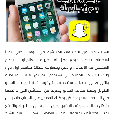
تطبيقات
العملات الرقمية
السناب جات من التطبيقات المنتشرة في الوقت الحالي نظراً
لسهولة التواصل الحيمع افضل المشاهير عبر العالم او للاستخدام
الشخصي مع الاصدقاء والاهل ومشاركة لحظات حياتهم اول بأول
ولكن ليس من المعتاد اني تستخدم التطبيق بمزايا الافتراضية
والتي يعاني منها المستخدمين مثل توفر فلاتر الوجه او الفديو
الطويل وحفظ مقاطع الفديو وغيرها من الخصائص التي لا تجدها
في النسخة الرسمية ,ولكن يمكنك الحصول على السناب جات بلاس
بشكل مجاني لهواتف الايفون ودون الحاجة الى الجلبريك والتمتع
بمزايا وخصائص يفتقدها اصحاب الاصدار الرسمي ... تابع الشرح