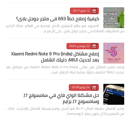
12 مايو 2017
كيفية إصلاح خطأ 693 في متجر جوجل بلاي؟
الاندرويد هو نظام التشغيل الأكثر شعبية في العالم. هناك الكثير
من التطبيقات المتاحة في متجر جوجل بلاي. على الرغم م…
22 نوفمبر 2025
إصلاح مشاكل Xiaomi Redmi Note 9 Pro (India)
بعد تحديث MIUI: دليلك الشامل
وصف قصير للمقال: هل يعاني Xiaomi Redmi Note 9 Pro (India) من مشاكل بعد
تحديث MIUI؟ اكتشف حلولًا عملية لبطء الجهاز، است…
24 يوليو 2018
حل مشكلة الواي فاي في سامسونج J7
وسامسونج J7 برايم
يعتبر الاتصال بنقطة اتصال Wi-Fi هو أرخص واهم وسيلة للاتصال بالإنترنت. لذلك ،
من المهم جدًا أن يكون جهاز Samsung G…