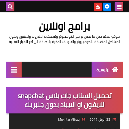
بحث هذه
برامج اونلاين
المدونة
موقع يهتم بكل ما يخص برامج الكومبيوتر وتطبيقات الاندرويد والايفون وحلول
الإلكتروني
المشاكل المتعلقة بالكومبيوتر والهواتف الذكية بالاضافة الى آخر الاخبار التقنية
الرئيسية
اخبار
تحميل السناب جات بلاس snapchat
مراجعات
للايفون او الايباد بدون جلبريك
حماية
23 أبريل 2017
Mukhtar Aliraqi
اندرويد