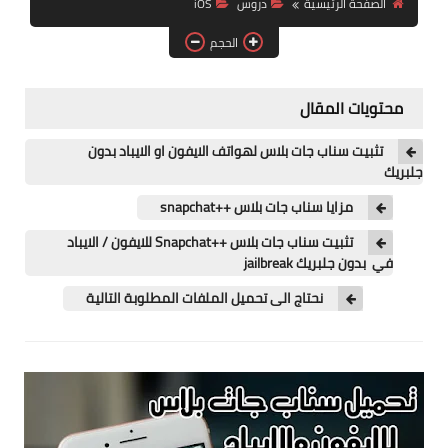
الصفحة الرئيسية
دروس
iOS
آيفون
الحجم
ويندوز
دروس
محتويات المقال
انترنت
تثبيت سناب جات بلاس لهواتف الايفون او الايباد بدون
جلبريك
الربح من الانترنت
مزايا سناب جات بلاس ++snapchat
جوجل
تثبيت سناب جات بلاس ++Snapchat للايفون / الايباد
في بدون جلبريك jailbreak
فيسبوك
نحتاج الى تحميل الملفات المطلوبة التالية
بلوجر
مقالات
العاب