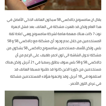
تطبيقات
العملات الرقمية
يقال ان سامسونج جالاكسي S8 سيكون الهاتف الذكي الأفضل في
هذا العام ولكن قد ظهرت مشكلة في الهاتف. بعد فشل اجهزة
نوت 7 كانت هناك مهمة هامة لشركة سامسونج وهي اعادة ثقة
المستخدمين من خلال عدم وجود أي مشكلة مع جالاكسي S8 و S8
بلس. ولكن للأسف مستخدمين سامسونج جالاكسي S8 يشكون من
مشكلة تحول الشاشة الى لون احمر طفيف. على الرغم من أن
جالاكسي S8 و S8 بلس سوف يطلق رسميا في 21 أبريل، ولكن هناك
مستخدمين من كوريا الذين كانوا قد طلبوا مسبقا الهاتف قد
استلموه في 18 أبريل. وقد واجهوا هؤلاء المستخدمين مشكلة
في عرض اللون الأحمر .