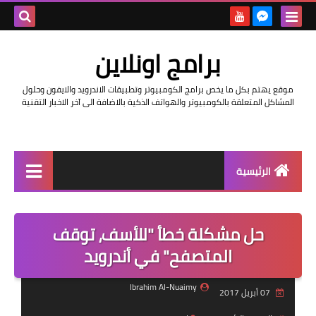
بحث هذه
برامج اونلاين
المدونة
موقع يهتم بكل ما يخص برامج الكومبيوتر وتطبيقات الاندرويد والايفون وحلول
الإلكتروني
المشاكل المتعلقة بالكومبيوتر والهواتف الذكية بالاضافة الى آخر الاخبار التقنية
الرئيسية
اخبار
حل مشكلة خطأ "للأسف، توقف
مراجعات
المتصفح" في أندرويد
حماية
Ibrahim Al-Nuaimy
07 أبريل 2017
اندرويد