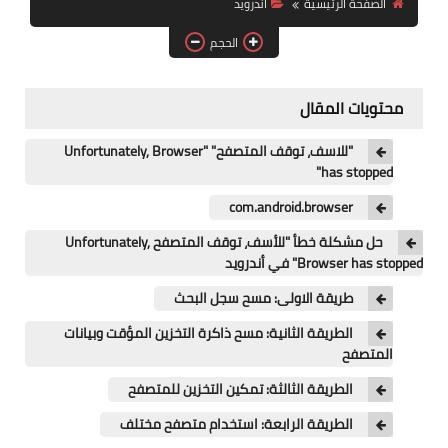
الصفحة الرئيسية
اندرويد
آيفون
الحجم
ويندوز
دروس
محتويات المقال
انترنت
"للاسف، توقف المتصفح" "Unfortunately, Browser
has stopped"
الربح من الانترنت
com.android.browser
جوجل
حل مشكلة خطأ "للأسف، توقف المتصفح Unfortunately,
Browser has stopped" في أندرويد
فيسبوك
طريقة الاولى: مسح سجل البحث
بلوجر
الطريقة الثانية: مسح ذاكرة التخزين المؤقت وبيانات
المتصفح
مقالات
الطريقة الثالثة: تمكين التخزين للمتصفح
العاب
الطريقة الرابعة: استخدام متصفح مختلف