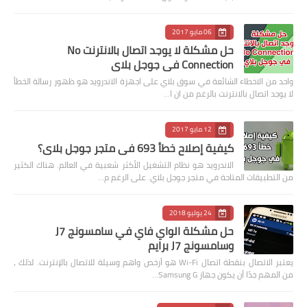
06 مايو 2017
حل مشكلة لا يوجد اتصال بالانترنت No
Connection في جوجل بلاي
واحد من الاخطاء الشائعة في سوق بلاي على اجهزة الاندرويد هو ظهور رسالة الخطأ
لا يوجد اتصال بالانترنت بالرغم من ان ا…
12 مايو 2017
كيفية إصلاح خطأ 693 في متجر جوجل بلاي؟
الاندرويد هو نظام التشغيل الأكثر شعبية في العالم. هناك الكثير
من التطبيقات المتاحة في متجر جوجل بلاي. على الرغم م…
24 يوليو 2018
حل مشكلة الواي فاي في سامسونج J7
وسامسونج J7 برايم
يعتبر الاتصال بنقطة اتصال Wi-Fi هو أرخص واهم وسيلة للاتصال بالإنترنت. لذلك ،
من المهم جدًا أن يكون جهاز Samsung G…