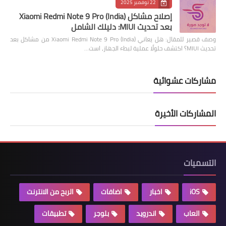
22 نوفمبر 2025
إصلاح مشاكل Xiaomi Redmi Note 9 Pro (India)
بعد تحديث MIUI: دليلك الشامل
وصف قصير للمقال: هل يعاني Xiaomi Redmi Note 9 Pro (India) من مشاكل بعد
تحديث MIUI؟ اكتشف حلولًا عملية لبطء الجهاز، است…
مشاركات عشوائية
المشاركات الأخيرة
التسميات
iOS
اخبار
اضافات
الربح من الانترنت
العاب
اندرويد
بلوجر
تطبيقات