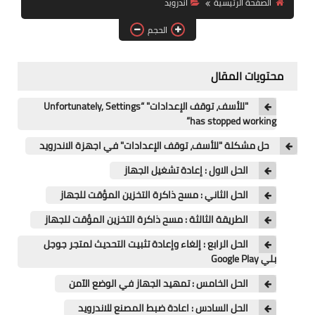
الصفحة الرئيسية
اندرويد
آيفون
الحجم
ويندوز
دروس
محتويات المقال
انترنت
"للأسف، توقف الإعدادات" “Unfortunately, Settings
has stopped working”
الربح من الانترنت
حل مشكلة "للأسف، توقف الإعدادات" في اجهزة الاندرويد
جوجل
الحل الاول : إعادة تشغيل الجهاز
فيسبوك
الحل الثاني : مسح ذاكرة التخزين المؤقت للجهاز
الطريقة الثالثة : مسح ذاكرة التخزين المؤقت للجهاز
بلوجر
الحل الرابع : إلغاء وإعادة تثبيت التحديث لمتجر جوجل
بلي Google Play
مقالات
الحل الخامس : تمهيد الجهاز في الوضع الآمن
العاب
الحل السادس : اعادة ضبط المصنع للاندرويد