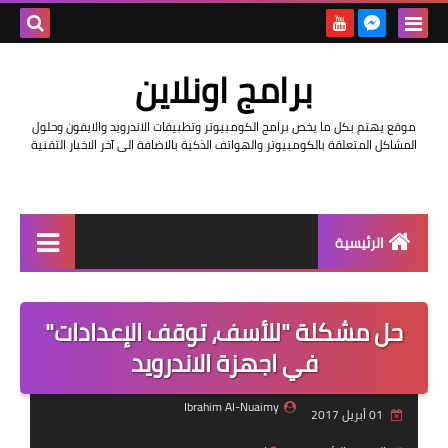
بحث هذه
برامج اونلاين
المدونة
موقع يهتم بكل ما يخص برامج الكومبيوتر وتطبيقات الاندرويد والايفون وحلول
الإلكتروني
المشاكل المتعلقة بالكومبيوتر والهواتف الذكية بالاضافة الى آخر الاخبار التقنية
الرئيسية
اخبار
حل مشكلة "للأسف، توقف الإعدادات"
مراجعات
في اجهزة الاندرويد
حماية
Ibrahim Al-Nuaimy
01 أبريل 2017
اندرويد