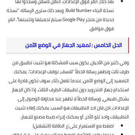
بعد ذلك، انقر فوق الإعدادات. انتقل لأسفل وسجدوا لها
نسخة البناء Build Number. وبعد ذلك سترى الرسالة: "نسخة
جديدة من متجر Google Play سيتم تحميلها وتثبيتها". انقر
فوق موافق.
الحل الخامس : تمهيد الجهاز في الوضع الآمن
وفي كثير من الأحيان، يكون سبب المشكلة هو تثبيت تطبيق من
طرف ثالث وتظهر رسالة الخطأ "للاسف، توقف الإعدادات". يمكنك
التمهيد إلى الوضع الآمن. عندما تفعل ذلك، سوف تكون قادرة على
استخدام جهاز الاندرويد دون تطبيقات الطرف الثالث. إذا كان الجهاز
بشكل طبيعي، ورسالة الخطأ لا تظهر عند محاولة الوصول إلى
الإعدادات، اذن فان احد التطبيقات هو السبب. يمكنك إلغاء تثبيت
التطبيقات واحد تلو الأخر، أو يمكنك إجراء ضبط مصنع للجهاز.
اضغط مع الاستمرار على زر الطاقة (التشغيل)
عندما يظهر القائمة، اضغط مع الاستمرار على خيار ايقاف