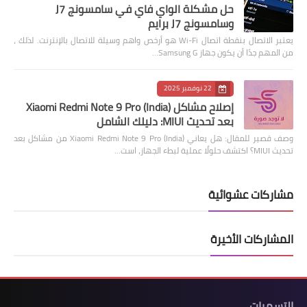
حل مشكلة الواي فاي في سامسونج J7
وسامسونج J7 برايم
يعتبر الاتصال بنقطة اتصال Wi-Fi هو أرخص واهم وسيلة للاتصال بالإنترنت. لذلك ،
من المهم جدًا أن يكون جهاز Samsung G…
22 نوفمبر 2025
إصلاح مشاكل Xiaomi Redmi Note 9 Pro (India)
بعد تحديث MIUI: دليلك الشامل
وصف قصير للمقال: هل يعاني Xiaomi Redmi Note 9 Pro (India) من مشاكل بعد
تحديث MIUI؟ اكتشف حلولًا عملية لبطء الجهاز، است…
مشاركات عشوائية
المشاركات الأخيرة
التسميات