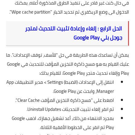
في حال كنت غير قادر على تنفيذ الطرق المذكورة أعلاه، يمكنك
الدخول الى وضع الريكفري ثم تحديد الخيار "Wipe cache partition".
الحل الرابع : إلغاء وإعادة تثبيت التحديث لمتجر
جوجل بلي Google Play
يمكن أن تساعدك هذه الطريقة في حل "للأسف، توقف الإعدادات". ما
عليك القيام به هو مسح ذاكرة التخزين المؤقت للتحديث في Google
Play وإلغاء تحديث متجر Google Play. للقيام بذلك:
انتقل إلى الإعدادات (الضبط) Settings > مدير التطبيقات App
Manager، وابحث عن Google Play.
اضغط على "مسح ذاكرة التخزين المؤقت Clear Cache".
ثم انقر إلغاء تثبيت التحديثات Uninstall Updates.
بمجرد الانتهاء من ذلك، أعد تشغيل جهازك. اذهب Google
Play ثم انقر على الخطوط الأفقية الثلاثة.