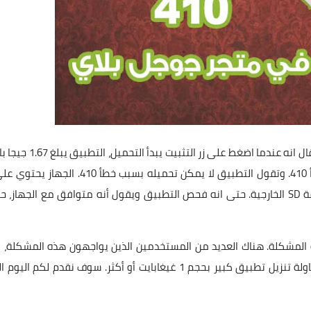
احد المستخدمين حصل معه خطأ 410 أثناء تحميل التطبيق. وقال انه عندما اضغط على زر التثبيت
جيجابايت من ذاكرة التخزين الداخلية و 20 جيجابايت على بطاقة SD الخارجية. حتى انه فحص التطبيق ويقول أنه متوافق مع الجهاز،
 الخطأ 410. وأخيرا، تم حل هذه المشكلة. هناك العديد من المستخدمين الذين يواجهون هذه المشكلة،
يتمكنوا من التخلص من هذا الخطأ. يحدث هذا الخطأ عند محاولة تنزيل تطبيق كبير بحجم 1 غيغابايت أو أكثر. سوف نقدم لكم ا