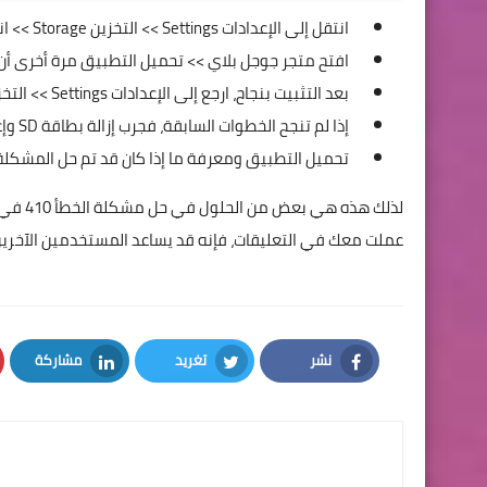
انتقل إلى الإعدادات Settings >> التخزين Storage >> انتقل لأسفل وحدد "إلغاء تحميل بطاقة SD"
افتح متجر جوجل بلاي >> تحميل التطبيق مرة أخرى أن 
بعد التثبيت بنجاح، ارجع إلى الإعدادات Settings >> التخزين Storage >> اضغط على "اعادة تحميل بطاقة SD".
إذا لم تنجح الخطوات السابقة، فجرب إزالة بطاقة SD وإعادة تشغيل الهاتف.
تحميل التطبيق ومعرفة ما إذا كان قد تم حل المشكلة
لذلك ه
عملت معك في التعليقات، فإنه قد يساعد المستخدمين الآخرين 
نشر
تغريد
مشاركة
LinkedIn
Twitter
Facebook