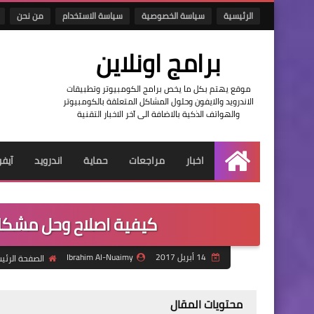
الرئيسية
سياسة الخصوصية
سياسة الاستخدام
من نحن
برامج اونلاين
موقع يهتم بكل ما يخص برامج الكومبيوتر وتطبيقات
الاندرويد والايفون وحلول المشاكل المتعلقة بالكومبيوتر
والهواتف الذكية بالاضافة الى آخر الاخبار التقنية
اخبار
مراجعات
حماية
اندرويد
آيف
الرئيسية
كيفية اصلاح وحل مشكلة الخطأ 410 في م
14 أبريل 2017
Ibrahim Al-Nuaimy
الصفحة الرئي
محتويات المقال