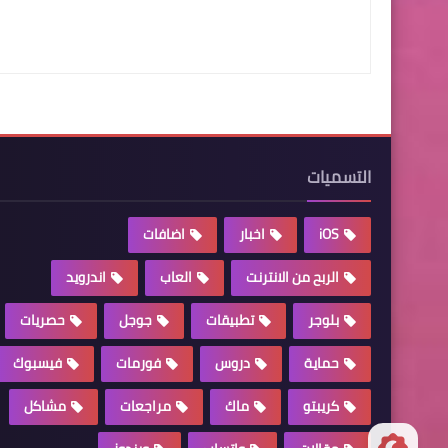
التسميات
iOS
اخبار
اضافات
الربح من الانترنت
العاب
اندرويد
بلوجر
تطبيقات
جوجل
حصريات
حماية
دروس
فورمات
فيسبوك
كريبتو
ماك
مراجعات
مشاكل