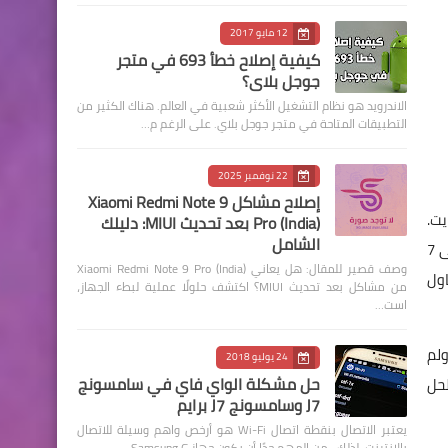
12 مايو 2017
كيفية إصلاح خطأ 693 في متجر
جوجل بلاي؟
الاندرويد هو نظام التشغيل الأكثر شعبية في العالم. هناك الكثير من
التطبيقات المتاحة في متجر جوجل بلاي. على الرغم م…
22 نوفمبر 2025
إصلاح مشاكل Xiaomi Redmi Note 9
 يبدأ التحميل، التطبيق يبلغ 1.67 جيجا بايت.
Pro (India) بعد تحديث MIUI: دليلك
الشامل
يتم تحميل حوالي 90٪ من التحميل وفجأة تظهر رسالة الخطأ 410. وتقول التطبيق لا يمكن تحميله بسبب خطأ 410. الجهاز يحتوي على 7
وصف قصير للمقال: هل يعاني Xiaomi Redmi Note 9 Pro (India)
 حاول
من مشاكل بعد تحديث MIUI؟ اكتشف حلولًا عملية لبطء الجهاز،
است…
 ولم
24 يوليو 2018
حل مشكلة الواي فاي في سامسونج
ليوم الحل
J7 وسامسونج J7 برايم
يعتبر الاتصال بنقطة اتصال Wi-Fi هو أرخص واهم وسيلة للاتصال
بالإنترنت. لذلك ، من المهم جدًا أن يكون جهاز Samsung G…