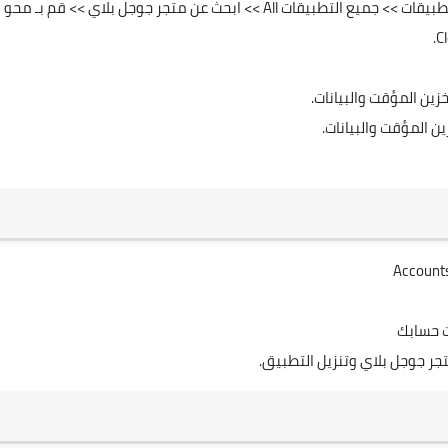
انتقل إلى الإعدادات Settings >> التطبيقات او مدير التطبيقات >> جميع التطبيقات All >> ابحث عن متجر جوجل بلاي >> قم بـ محو
ت حسابك
ر جوجل بلاي وتنزيل التطبيق.