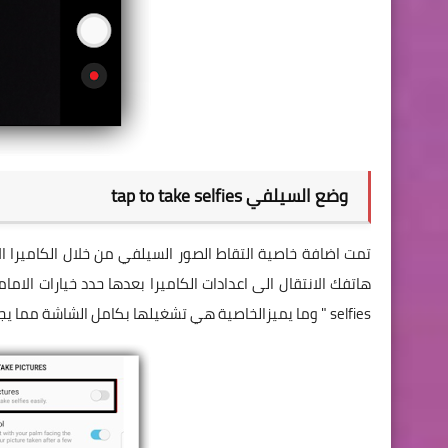
وضع السيلفي tap to take selfies
تمت اضافة خاصية التقاط الصور السيلفي من خلال الكاميرا ا
selfies " وما يميزالخاصية هي تشغيلها بكامل الشاشة مما يجعل زر الالتقاط اكثر سهولة .