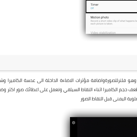
وهو فلترللصورةواضافة مؤثرات الاضاءة الداخلة الى عدسة الكاميرا وش
ظعف حجم الكاميرا اثناء التقاط السيلفي وتعمل على اعطائك صور اكثر وضو
علوية اليمنى قبل التقاط الصور