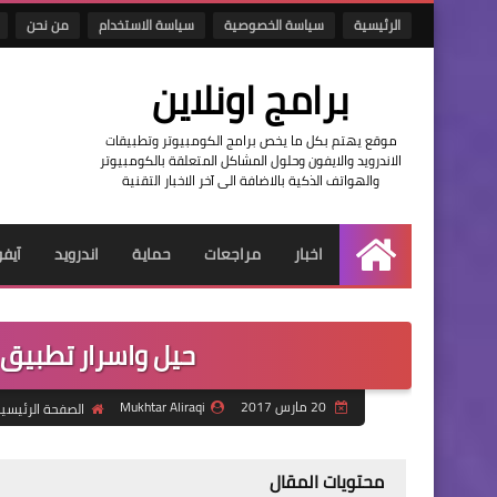
الرئيسية
سياسة الخصوصية
سياسة الاستخدام
من نحن
برامج اونلاين
موقع يهتم بكل ما يخص برامج الكومبيوتر وتطبيقات
الاندرويد والايفون وحلول المشاكل المتعلقة بالكومبيوتر
والهواتف الذكية بالاضافة الى آخر الاخبار التقنية
اخبار
مراجعات
حماية
اندرويد
آيف
الرئيسية
حيل واسرار تطبيق ال
20 مارس 2017
Mukhtar Aliraqi
الصفحة الرئيسي
محتويات المقال