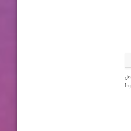
مل
حاً