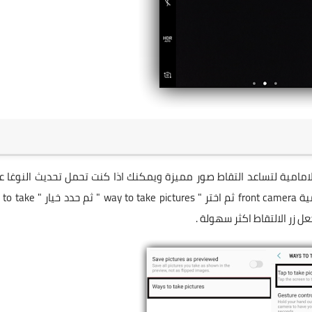
لامامية لتساعد التقاط صور مميزة ويمكنك اذا كنت تحمل تحديث النوغا 
هاتفك الانتقال الى اعدادات الكاميرا بعدها حدد خيارات الامامية front camera ثم اختر "  pictures