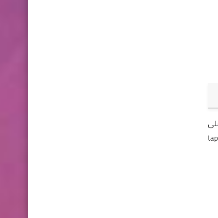
على
way to take " ثم حدد خيار " tap to take