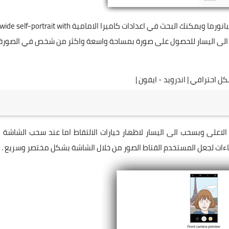
بالاضافة الى وضع اخر اضاف حديثاً وهو التقاط سيلفي بوضع البانورما ويمكنك البحث في اعدادات كاميرا الامامية wide self-portrait with
يمين الى اليسار للحصول على صورة بمساحة واسعة واكثر من شخص في الصورة
ل احترافي | اندرويد - ايفون |
لاعلى وبسحب الى اليسار لاظهار خيارات الالتقاط اما عند سحب الشاشة 
اءات لجعل المستخدم القتاط الصور من خلال الشاشة بشكل مختصر وسريع .