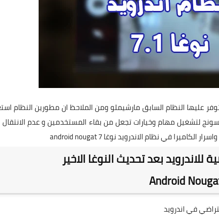
يتوفر عليها النظام السابق مارشيملو ومن الملاحظ ان مطورين النظام است
ج لتشغيل مهام وخيارات تجعل من بقاء المستخدمين و عدم الانتقال ا
را في نظام الاندرويد نوغا android nougat 7
ة للاندرويد بعد تحديث النوغا الاخير
Android Nouga
فتراضي في اندرويد