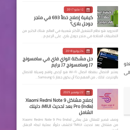
12 مايو 2017
كيفية إصلاح خطأ 693 في متجر
جوجل بلاي؟
الاندرويد هو نظام التشغيل الأكثر شعبية في العالم. هناك الكثير من
التطبيقات المتاحة في متجر جوجل بلاي. على الرغم م…
24 يوليو 2018
حل مشكلة الواي فاي في سامسونج
غلو
J7 وسامسونج J7 برايم
لى
يعتبر الاتصال بنقطة اتصال Wi-Fi هو أرخص واهم وسيلة للاتصال
بالإنترنت. لذلك ، من المهم جدًا أن يكون جهاز Samsung G…
22 نوفمبر 2025
إصلاح مشاكل Xiaomi Redmi Note 9
Pro (India) بعد تحديث MIUI: دليلك
الشامل
وصف قصير للمقال: هل يعاني Xiaomi Redmi Note 9 Pro (India)
من مشاكل بعد تحديث MIUI؟ اكتشف حلولًا عملية لبطء الجهاز،
است…