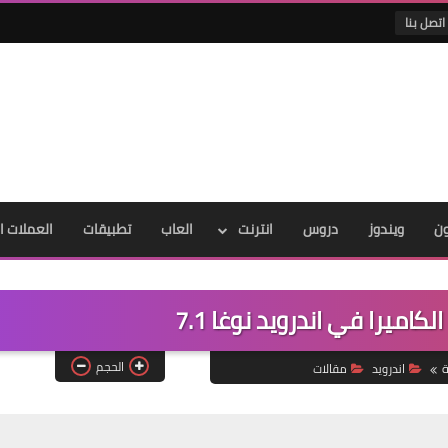
اتصل بنا
ون
ويندوز
دروس
انترنت
العاب
تطبيقات
العملات ا
كاميرا في اندرويد نوغا 7.1
الحجم
ة
اندرويد
مقالات