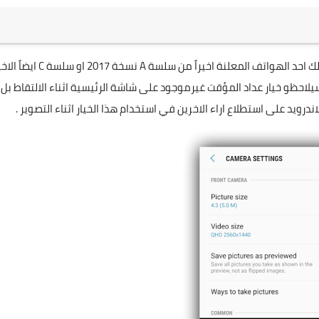
اذا كنت تملك جلاكسي s7 ووصلك تحديث النوغا 7 او ممكن يملك احد الهواتف المعلنة اخيراً من سلسة A نس
ادات الكاميرا سيلاحظو خيار عداد المؤقت غيرموجود على شاشة الرئيسية اثناء الالتقاط بل
ويد على استطلاع اراء الاخرين في استخدام هذا الخيار اثناء التصوير .