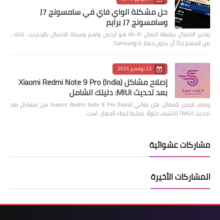
حل مشكلة الواي فاي في سامسونج J7
وسامسونج J7 برايم
يعتبر الاتصال بنقطة اتصال Wi-Fi هو أرخص واهم وسيلة للاتصال بالإنترنت. لذلك ،
من المهم جدًا أن يكون جهاز Samsung G…
22 نوفمبر 2025
إصلاح مشاكل Xiaomi Redmi Note 9 Pro (India)
بعد تحديث MIUI: دليلك الشامل
وصف قصير للمقال: هل يعاني Xiaomi Redmi Note 9 Pro (India) من مشاكل بعد
تحديث MIUI؟ اكتشف حلولًا عملية لبطء الجهاز، است…
مشاركات عشوائية
المشاركات الأخيرة