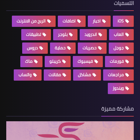
التسميات
iOS
اخبار
اضافات
الربح من الانترنت
العاب
اندرويد
بلوجر
تطبيقات
جوجل
حصريات
حماية
دروس
فورمات
فيسبوك
كريبتو
ماك
مراجعات
مشاكل
مقالات
واتساب
ويندوز
مشاركة مميزة