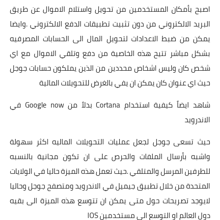
اصبح بأمكان المستخدمين من تحويل واستلام الاموال عن طريق
البريد الالكتروني
من دون تثبيت تطبيقات الدفع الالكتروني .وايضا
يمكن من ضبط الاعدادات لتحويل المال الى الحسابات المصرفيه
بشكل مباشر تتيح هذه الخاصية من دفع وتلقي الاموال مع اي
شخص كان وليس اشخاص محددين من الذين يملكون حسابات جوجل
حيث اي عنوان كان يمكن ان يفي بالغرض للتحويلات المالية
شاهد ايضاً كيفية استخدام Cortana بدلاً من Google now في
الاندرويد
حيث تسعى جوجل لجعل عمليات التحويلات الماليه اكثر سهولة
واشبه بأرسال الملفات والحرص على ان تكون مجانية بالنسبه
للطرفين المرسل والمتلقي .حيث تعمل هذه الميزة حاليا في الولايات
المتحدة من خلال تطبيق جيميل في الاندرويد ومتصفح جوجل وحاليا
لايوجد تصريحات حول متى يمكن ان تتوسع هذه الميزة الى بقيه
دول العالم او التوسع الى مستخدمين IOS