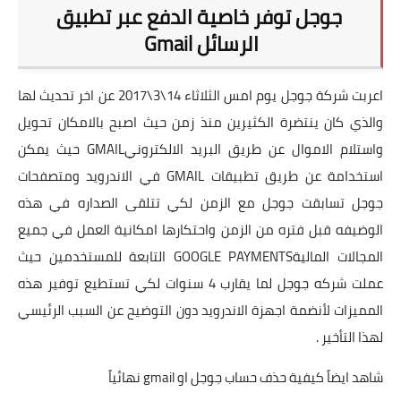
تطبيقات
جوجل توفر خاصية الدفع عبر تطبيق
الرسائل Gmail
العملات الرقمية
اعربت شركة جوجل يوم امس الثلاثاء 14\3\2017 عن اخر تحديث لها
والذي كان ينتضرة الكثيرين منذ زمن حيث اصبح بالامكان تحويل
واستلام الاموال عن طريق البريد الالكترونيGMAIL حيث يمكن
استخدامة عن طريق تطبيقات
GMAIL
في الاندرويد ومتصفحات
جوجل تسابقت جوجل مع الزمن لكي تتلقى الصداره في هذه
الوضيفه قبل فتره من الزمن واحتكارها امكانية العمل في جميع
المجالات الماليةGOOGLE PAYMENTS التابعة للمستخدمين حيث
عملت شركه جوجل لما يقارب 4 سنوات لكي تستطيع توفير هذه
المميزات لأنضمة اجهزة الاندرويد دون التوضيح عن السبب الرئيسي
لهذا التأخير .
شاهد ايضاً كيفية حذف حساب جوجل او gmail نهائياً