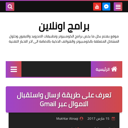
بحث هذه
برامج اونلاين
المدونة
موقع يهتم بكل ما يخص برامج الكومبيوتر وتطبيقات الاندرويد والايفون وحلول
الإلكتروني
المشاكل المتعلقة بالكومبيوتر والهواتف الذكية بالاضافة الى آخر الاخبار التقنية
الرئيسية
اخبار
تعرف على طريقة ارسال واستقبال
مراجعات
الاموال عبر Gmail
حماية
15 مارس 2017
Mukhtar Aliraqi
اندرويد