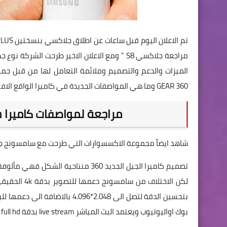
تم الاعلان اليوم قبل ساعات عن اطلاق جلاكسي بنسختين S8 - S8 PLUS وسبق ان ذكرنا المواصفات المسربة للهاتف من خلال الرابط التالي "
مراجعة جلاكسي S8
الميزات والدعم والتصميم وملائمة التعامل لها من قبل ج
GEAR 360 وما هي المواصفات الجديدة في كاميرا الواقع الافتراضي
مراجعة لمواصفات كاميرا سامسونج الا
شاهد ايضاً مجموعة الاكسسوارات التي طرحت مع سامسونج جالاكسي
بتحسين الدقة لتصل الى 2.048*6
بوك اواليوتيوب ويعتمد البث المباشر live stream بدقة full hd عالي الدقة وهذا ما لم نجده في باقي كاميرا جيل الواقع الافتراضي VR