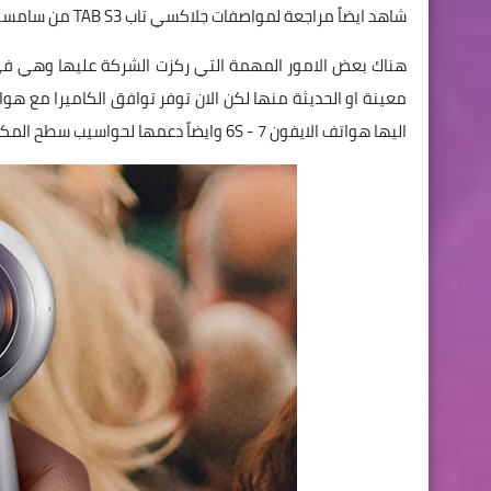
شاهد ايضاً مراجعة لمواصفات جلاكسي تاب TAB S3 من سامسونج
هناك بعض الامور المهمة التي ركزت الشركة عليها وهي ف
اليها هواتف الايفون 7 - 6S وايضاً دعمها لحواسيب سطح المكتب " ويندوز " واجهزة الماك Mac .