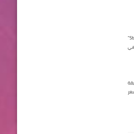
من ناحية التعامل وتشغيل الكاميرا فهي سهلة وتتيح لك التحويل بين 5 اوضاع للتصوير" 360°-Stretched-Round-Dual Panoramic"
سقوط مع وزنها الذي لا يتجاوز 130جرام فهي
ن ناحية البطارية فهي تكفي للتصوير اكثر من 130 دقيقة
را بسعر