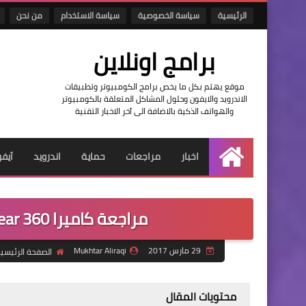
الرئيسية
سياسة الخصوصية
سياسة الاستخدام
من نحن
برامج اونلاين
موقع يهتم بكل ما يخص برامج الكومبيوتر وتطبيقات
الاندرويد والايفون وحلول المشاكل المتعلقة بالكومبيوتر
والهواتف الذكية بالاضافة الى آخر الاخبار التقنية
اخبار
مراجعات
حماية
اندرويد
آيف
الرئيسية
مراجعة كاميرا Gear 360 الاخيرة من سامسونج بدقة 4K
29 مارس 2017
Mukhtar Aliraqi
الصفحة الرئيسي
محتويات المقال