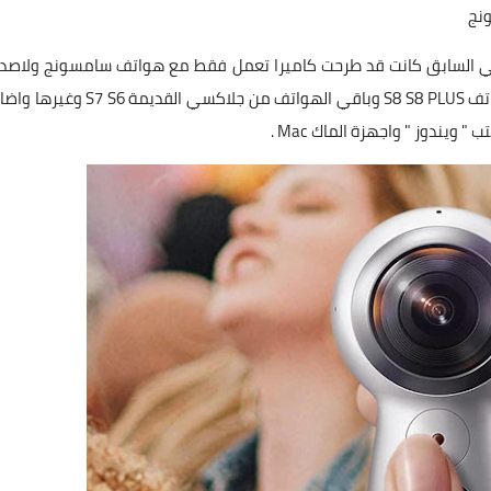
ي السابق كانت قد طرحت كاميرا تعمل فقط مع هواتف سامسونج ولاصدا
معينة او الحديثة منها لكن الان توفر توافق الكاميرا مع هواتف S8 S8 PLUS وباقي الهواتف من جلاكسي ال