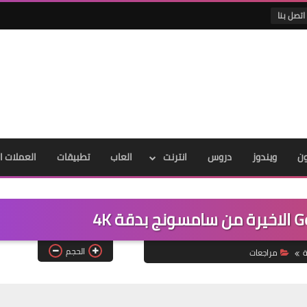
اتصل بنا
ون
ويندوز
دروس
انترنت
العاب
تطبيقات
العملات ا
الحجم
ة
مراجعات