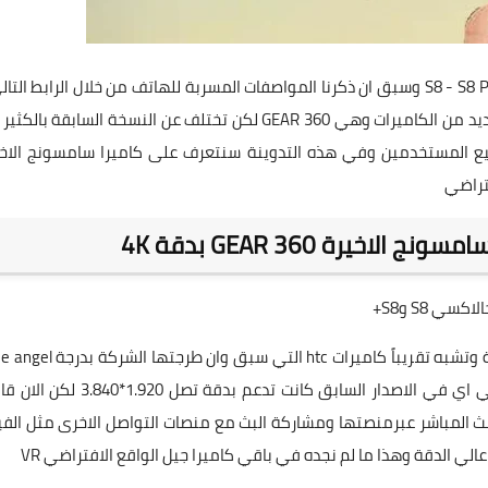
" ومع الاعلان الاخير طرحت الشركة نوع جديد من الكاميرات وهي GEAR 360 لكن تختلف عن النسخة السابقة با
ميع المستخدمين وفي هذه التدوينة سنتعرف على كاميرا سامسونج الاخي
خيرة GEAR 360 بدقة 4K
 S8 وS8+
تصميم كاميرا الجيل الجديد 360 منناحية الشكل فهي مألوفة وتشبه تقريباً كاميرات htc التي س
لكن الاختلاف من سامسونج دعمها للتصوير بدقة 4k الحقيقي اي في الاصدار السابق كانت تدعم بدقة تصل
4.09 بالاضافة الى دعمها للبث المباشر عبرمنصتها ومشاركة البث مع منصات التواصل الاخرى مثل ا