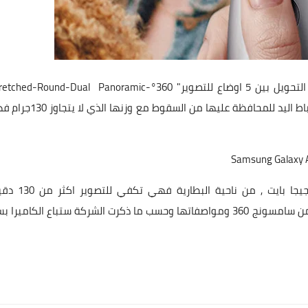
بالاضافة الى دعم تصوير " فديو - صور " بان واحد , مزودة برباط اليد للمحافظة عليها من ال
كما تدعم الكاميرا بطاقة الخزن micro SD تصل الى 256 جيجا بايت , م
بدقة 2560x1280@30fps , وهذا كل ماجاء بالكاميرا الاخيرة من سامسونج 360 ومواصفاتها وحسب ما ذكرت الشركة ستباع الكامي