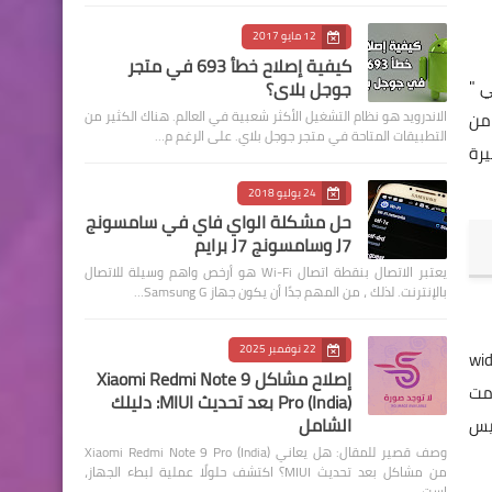
12 مايو 2017
كيفية إصلاح خطأ 693 في متجر
جوجل بلاي؟
الاندرويد هو نظام التشغيل الأكثر شعبية في العالم. هناك الكثير من
لكثير من
التطبيقات المتاحة في متجر جوجل بلاي. على الرغم م…
رة
24 يوليو 2018
حل مشكلة الواي فاي في سامسونج
J7 وسامسونج J7 برايم
يعتبر الاتصال بنقطة اتصال Wi-Fi هو أرخص واهم وسيلة للاتصال
بالإنترنت. لذلك ، من المهم جدًا أن يكون جهاز Samsung G…
22 نوفمبر 2025
بق وان طرجتها الشركة بدرجة wide angel
إصلاح مشاكل Xiaomi Redmi Note 9
 1.920*3.840 لكن الان قامت
Pro (India) بعد تحديث MIUI: دليلك
الشامل
لفيس
وصف قصير للمقال: هل يعاني Xiaomi Redmi Note 9 Pro (India)
من مشاكل بعد تحديث MIUI؟ اكتشف حلولًا عملية لبطء الجهاز،
است…