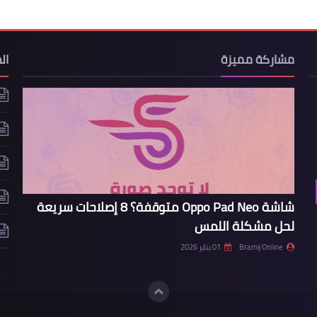
مشاركة مميزة
ال
شاشة Oppo Pad Neo متوقفة؟ 8 إصلاحات سريعة
لحل مشكلة اللمس
Bramij Online
01 يناير 2026