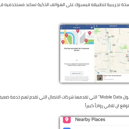
نسخة تجريبية لتطبيقه فيسبوك على الهواتف الذكية تساعد مستخدميه ف
حيث يعاني اغلب مستخدمي الهواتف من ضعف "بيانات المحمول Mobile Data" التي تقدمها شركات الاتصال التي تقدم لهم خدمة ض
قع ان تلاقي رواجاً كبيراً