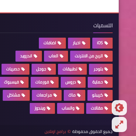
التسميات
iOS
اخبار
اضافات
الربح من الانترنت
العاب
اندرويد
بلوجر
تطبيقات
جوجل
حصريات
حماية
دروس
فورمات
فيسبوك
كريبتو
ماك
مراجعات
مشاكل
مقالات
واتساب
ويندوز
جميع الحقوق محفوظة
برامج اونلاين
©