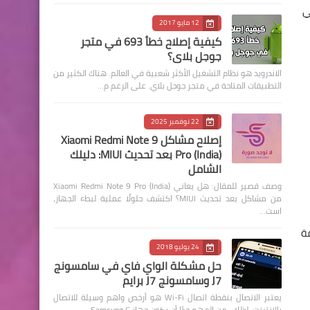
ي
12 مايو 2017
كيفية إصلاح خطأ 693 في متجر
جوجل بلاي؟
الاندرويد هو نظام التشغيل الأكثر شعبية في العالم. هناك الكثير من
التطبيقات المتاحة في متجر جوجل بلاي. على الرغم م…
22 نوفمبر 2025
إصلاح مشاكل Xiaomi Redmi Note 9
Pro (India) بعد تحديث MIUI: دليلك
الشامل
وصف قصير للمقال: هل يعاني Xiaomi Redmi Note 9 Pro (India)
من مشاكل بعد تحديث MIUI؟ اكتشف حلولًا عملية لبطء الجهاز،
است…
عيفة
24 يوليو 2018
حل مشكلة الواي فاي في سامسونج
J7 وسامسونج J7 برايم
يعتبر الاتصال بنقطة اتصال Wi-Fi هو أرخص واهم وسيلة للاتصال
بالإنترنت. لذلك ، من المهم جدًا أن يكون جهاز Samsung G…