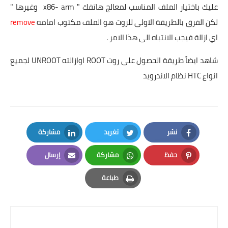
عليك باختيار الملف المناسب لمعالج هاتفك " x86- arm وغيرها "
لكن الفرق بالطريقة الاولى للروت هو الملف مكتوب امامه
remove
اي ازالة فيجب الانتباه الى هذا الامر .
شاهد ايضاً طريقة الحصول على روت ROOT اوازالته UNROOT لجميع
انواع HTC نظام الاندرويد
نشر
تغريد
مشاركة
LinkedIn
Twitter
Facebook
حفظ
مشاركة
إرسال
Email
Whatsapp
Pinterest
طباعة
Print