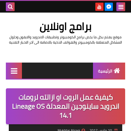
بحث هذه
برامج اونلاين
المدونة
موقع يهتم بكل ما يخص برامج الكومبيوتر وتطبيقات الاندرويد والايفون وحلول
الإلكتروني
المشاكل المتعلقة بالكومبيوتر والهواتف الذكية بالاضافة الى آخر الاخبار التقنية
الرئيسية
اخبار
كيفية عمل الروت او ازالته لرومات
مراجعات
اندرويد ساينوجين المعدلة Lineage OS
حماية
14.1
اندرويد
10 مارس 2017
Mukhtar Aliraqi