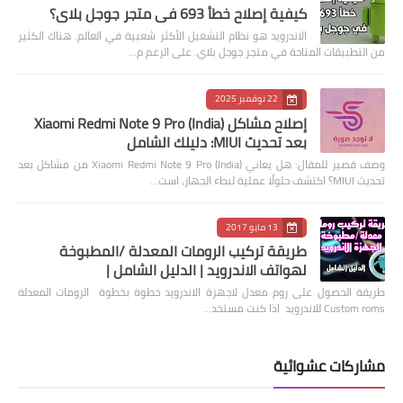
كيفية إصلاح خطأ 693 في متجر جوجل بلاي؟
الاندرويد هو نظام التشغيل الأكثر شعبية في العالم. هناك الكثير
من التطبيقات المتاحة في متجر جوجل بلاي. على الرغم م…
22 نوفمبر 2025
إصلاح مشاكل Xiaomi Redmi Note 9 Pro (India)
بعد تحديث MIUI: دليلك الشامل
وصف قصير للمقال: هل يعاني Xiaomi Redmi Note 9 Pro (India) من مشاكل بعد
تحديث MIUI؟ اكتشف حلولًا عملية لبطء الجهاز، است…
13 مايو 2017
طريقة تركيب الرومات المعدلة /المطبوخة
لهواتف الاندرويد | الدليل الشامل |
طريقة الحصول على روم معدل لاجهزة الاندرويد خطوة بخطوة الرومات المعدلة
Custom roms للاندرويد اذا كنت مستخد…
مشاركات عشوائية