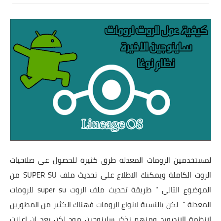
تطبيقات
العملات الرقمية
لمستخدمين الرومات المعدلة طرق كثيرة للحصول عى صلاحيات
الروت الكاملة ويمكنك الاطلاع على تحديث ملف SUPER SU من
الموضوع التالي
" طريقة تحديث ملف الروت super su للرومات
المعدلة "
لكن بالنسبة لانواع الرومات فهناك الكثير من المطورين
لانظمة الاندرويد ومنهم نذكر ساينوجين مود لكن بعد ان اعلنت