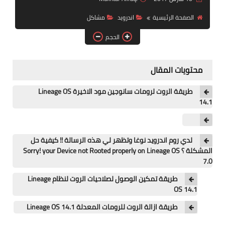
آيفون
الصفحة الرئيسية
اندرويد
مشاكل
ويندوز
الحجم
دروس
محتويات المقال
انترنت
طريقة الروت لرومات سانوجين مود الاخيرة Lineage OS
الربح من الانترنت
14.1
جوجل
فيسبوك
لدي روم اندرويد نوغا وتظهر لي هذه الرسالة !! كيفية حل
المشكلة ؟ Sorry! your Device not Rooted properly on Lineage OS
7.0
بلوجر
طريقة تمكين الوصول لصلاحيات الروت لنظام Lineage
مقالات
OS 14.1
طريقة ازالة الروت للرومات المعدلة Lineage OS 14.1
العاب