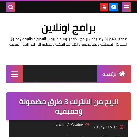
بحث هذه
برامج اونلاين
المدونة
موقع يهتم بكل ما يخص برامج الكومبيوتر وتطبيقات الاندرويد والايفون وحلول
الإلكتروني
المشاكل المتعلقة بالكومبيوتر والهواتف الذكية بالاضافة الى آخر الاخبار التقنية
الرئيسية
اخبار
الربح من الانترنت 3 طرق مضمونة
مراجعات
وحقيقية
حماية
Ibrahim Al-Nuaimy
02 مارس 2017
اندرويد