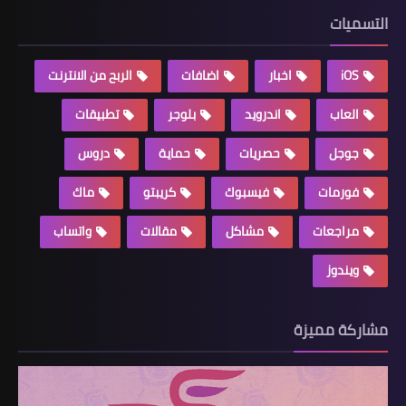
التسميات
iOS
اخبار
اضافات
الربح من الانترنت
العاب
اندرويد
بلوجر
تطبيقات
جوجل
حصريات
حماية
دروس
فورمات
فيسبوك
كريبتو
ماك
مراجعات
مشاكل
مقالات
واتساب
ويندوز
مشاركة مميزة