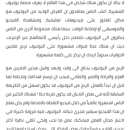
لا يكاد ان يكون هناك شخص في هذا العالم لا يعرف منصة
يوتيوب
الشهيرة
، اغلب الناس يعتقدون ان الغرض الوحيد من اليوتيوب هو
مكان للعثور على فيديوهات تعليمية، ومشاهدة الفيديو
والموسيقى أو لإضاعة الوقت. بينما هناك مجموعة أخرى من الناس
ينظرون الى اليوتيوب كمصدر دخل رئيسي لأعمالهم عبر الإنترنت.
حيث ان هناك عدة قنوات مشهورة على اليوتيوب تربح ملايين
الدولارات سنوياً، اريدك ان تركز على كلمة مشهورة.
الربح من اليوتيوب يحتاج الى وقت وجهد وقبل هذين الامرين هو
العزم والارادة والصبر والتفاني فيجب ان ترسم اهدافك وتخطط لها
قبل ان تبدأ بالعمل. الربح من اليوتيوب قد يكون اسهل من الطريقة
السابقة لأنه في بعض الاحيان قد يكون ضربة حظ ! فهناك الكثير من
الناس اشتهروا عالمياً من خلال فيديو التقطه بالصدفة ولم يكن يعلم
ان هذا الفيديو سيغير مجرى حياته. اليوتيوب فيه مرونة كبيرة في
اختيار مجال العمل فيمكنك عمل ما تحب ولكي تلقي نظرة اكثر
عزيزي القارىء فسأعطيك بعض الافكار التي يمكن استخدامها للربح