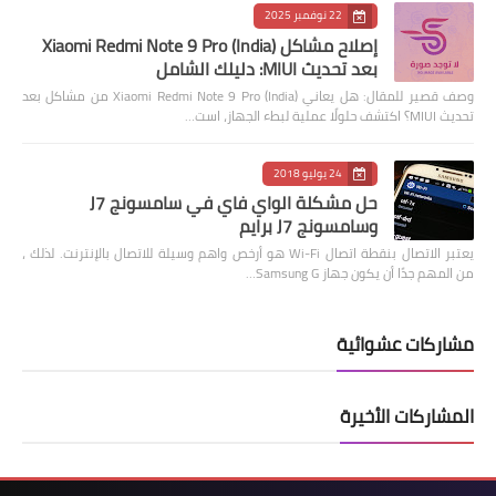
22 نوفمبر 2025
إصلاح مشاكل Xiaomi Redmi Note 9 Pro (India)
بعد تحديث MIUI: دليلك الشامل
وصف قصير للمقال: هل يعاني Xiaomi Redmi Note 9 Pro (India) من مشاكل بعد
تحديث MIUI؟ اكتشف حلولًا عملية لبطء الجهاز، است…
24 يوليو 2018
حل مشكلة الواي فاي في سامسونج J7
وسامسونج J7 برايم
يعتبر الاتصال بنقطة اتصال Wi-Fi هو أرخص واهم وسيلة للاتصال بالإنترنت. لذلك ،
من المهم جدًا أن يكون جهاز Samsung G…
مشاركات عشوائية
المشاركات الأخيرة