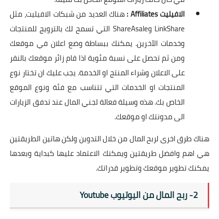
الافيليت
Affiliates
:
هناك العديد من شبكات الافيليت، مثل
LinkShare
و
ShareAsale
التي تسمح لك بالترويج للمنتجات
وخدمات الآخرين. يمكنك ببساطة وضع اعلان في موقعك
ومن ثم تحصل على نسبة مئوية اذا قام زائر موقعك بالنقر
على الاعلان وشراء المنتج او الخدمة. يجب عليك ان تختار نوع
المنتجات او الخدمات التي تتناسب مع فئة ونوع الموقع
الخاص بك. هذه وسيلة فعالة لجني المال عند تدفق الزيارات
الى مدونتك او موقعك.
هناك طرق اخرى لربح المال من خلال التدوين ولكن هاتين الطريقتين
هي اهم وافضل طريقتين ويمكنك الاعتماد عليها كبداية وبعدها
يمكنك تطوير موقعك وتطوير قدراتك.
2- ربح المال من اليوتيوب
Youtube