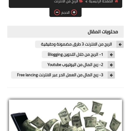
الصفحة الرئيسية
الربح من الانترنت
آيفون
الحجم
ويندوز
دروس
محتويات المقال
انترنت
الربح من الانترنت 3 طرق مضمونة وحقيقية
الربح من الانترنت
1- الربح من خلال التدوين Blogging
2- ربح المال من اليوتيوب Youtube
جوجل
3- ربح المال من العمل الحر عبر الانترنت Free lancing
فيسبوك
بلوجر
مقالات
العاب