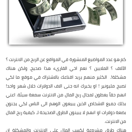
تطبيقات
العملات الرقمية
كم هو عدد المواضيع المنشورة في المواقع عن الربح من الانترنت ؟
الآلاف ؟ الملايين ؟ نعم اخي القارىء هذا صحيح. ولكن هناك
مشكلة!. الكثير منهم يريد اقناعك بالاشتراك في موقع ما لكي
تصبح مليونير ! او يخبرك انه جنى الاف الدولارات خلال شهر واحد!
انهم حقاً يعطون لمجال ربح المال من الانترنت سمعة سيئة. اعني
بذلك جميع الاشخاص الذين يبيعون الوهم الى الناس لكي يجنون
بضعة دولارات او انهم لا يبينون الطرق الصحيحة لـ كيفية ربح المال
من الانترنت.
هناك طرق مشروعة لكسب المال على الانترنت والمشكلة ان