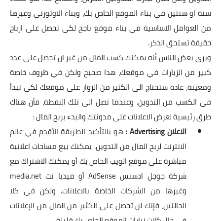
سنة او سنتين في بناء الموقع الخاص بك، وبناء الاوثورتي وغيرها
من العوامل الاساسية في بناء موقع ناجح لكي تحصل على ارباح
حقيقة تستحق الذكر.
ويرى بعض الناس أنه يمكنك كسب المال من غير ان تحصل على عدد
كبير من الزيارات في موقعك، هذا صحيح ولكن في ظروف خاصة
ومعينة، عادة ستحتاج الى الكثير من الزوار على موقعك لكي تبدأ
في الكسب من التدوين. وعندما تصل الى تلك النقطة، فأن هناك
طرق رئيسية لعرض الاعلانات على مدونتك والبدء بربح المال :
الاعلان
Advertising
:
هو بالتأكيد الطريقة الأقدم في عالم
الانترنت لربح المال من التدوين. يمكنك بيع مساحات اعلانية
مباشرة على موقع الويب الخاص بك أو يمكنك الاشتراك مع
شركة جوجل ادسنس
AdSense
أو ميديا نت
media.net
وغيرها من الشركات الخاصة بالاعلانات. ولكن في كلا
الحالتين، فإنك لن تحصل على الكثير من المال من الإعلانات
في حال كانت زيارات الموقع الخاص بك قليلة.