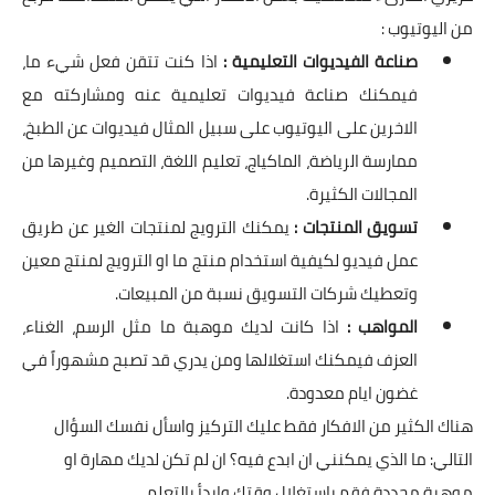
من اليوتيوب :
صناعة الفيديوات التعليمية :
اذا كنت تتقن فعل شيء ما،
فيمكنك صناعة فيديوات تعليمية عنه ومشاركته مع
الاخرين على اليوتيوب على سبيل المثال فيديوات عن الطبخ،
ممارسة الرياضة، الماكياج، تعليم اللغة، التصميم وغيرها من
المجالات الكثيرة.
تسويق المنتجات :
يمكنك الترويج لمنتجات الغير عن طريق
عمل فيديو لكيفية استخدام منتج ما او الترويج لمنتج معين
وتعطيك شركات التسويق نسبة من المبيعات.
المواهب :
اذا كانت لديك موهبة ما مثل الرسم، الغناء،
العزف فيمكنك استغلالها ومن يدري قد تصبح مشهوراً في
غضون ايام معدودة.
هناك الكثير من الافكار فقط عليك التركيز واسأل نفسك السؤال
التالي: ما الذي يمكنني ان ابدع فيه؟ ان لم تكن لديك مهارة او
موهبة محددة فقم باستغلال وقتك وابدأ بالتعلم .