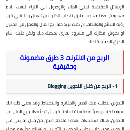
الوسائل الحقيقية لجني المال والوصول الى الثراء ليست بايام
معدودة، معظم هذه الطرق تتطلب الكثير من العمل والتفاني قبل
رؤية النتائج والعائدات. ان كنت تريد حقاً ربح المال والعمل من المنزل
او تحويل افكارك الى مشروع تجاري يمكنك ذلك ولكن عليك اتباع
الطرق الصحيحة لذلك.
الربح من الانترنت 3 طرق مضمونة
وحقيقية
1- الربح من خلال التدوين
Blogging
التدوين يتطلب منك الصبر والمثابرة والانضباط. وقد يعني ذلك انك
سوف تكتب يومياً لمدة سنة او اكثر قبل أن تبدأ فعلاً بربح المال من
التدوين. هناك استثناءات لهذه القاعدة، ولكن من خلال تجربتي في
التدوين ومن خلال تجارب المدونين الآخرين، والشائع جداً هو قضاء