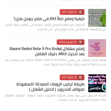
12 مايو 2017
كيفية إصلاح خطأ 693 في متجر جوجل بلاي؟
الاندرويد هو نظام التشغيل الأكثر شعبية في العالم. هناك الكثير
من التطبيقات المتاحة في متجر جوجل بلاي. على الرغم م…
22 نوفمبر 2025
إصلاح مشاكل Xiaomi Redmi Note 9 Pro (India)
بعد تحديث MIUI: دليلك الشامل
وصف قصير للمقال: هل يعاني Xiaomi Redmi Note 9 Pro (India) من مشاكل بعد
تحديث MIUI؟ اكتشف حلولًا عملية لبطء الجهاز، است…
13 مايو 2017
طريقة تركيب الرومات المعدلة /المطبوخة
لهواتف الاندرويد | الدليل الشامل |
طريقة الحصول على روم معدل لاجهزة الاندرويد خطوة بخطوة الرومات المعدلة
Custom roms للاندرويد اذا كنت مستخد…