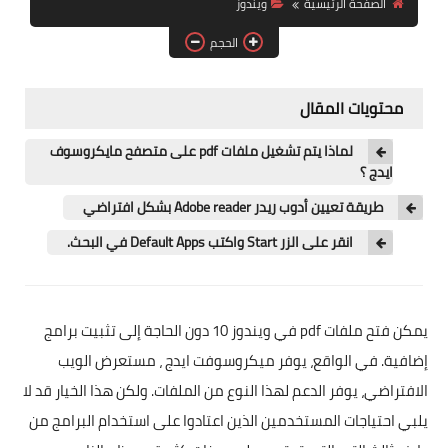
الصفحة الرئيسية
ويندوز
آيفون
الحجم
ويندوز
دروس
محتويات المقال
انترنت
لماذا يتم تشغيل ملفات pdf على متصفح مايكروسوف
ايدج ؟
الربح من الانترنت
طريقة تعيين أدوب ريدر Adobe reader بشكل افتراضي
جوجل
انقر على الزر Start واكتب Default Apps في البحث.
فيسبوك
بلوجر
يمكن فتح ملفات pdf في ويندوز 10 دون الحاجة إلى تثبيت برامج
إضافية. في الواقع، يوفر ميكروسوفت ايدج ، مستعرض الويب
مقالات
الافتراضي، يوفر الدعم لهذا النوع من الملفات. ولكن هذا الخيار قد لا
العاب
يلبي احتياجات المستخدمين الذين اعتادوا على استخدام البرامج من