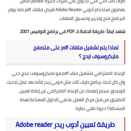
طرف ثالث التي التي تحتوي على ميزات كثيرة. معظم الناس
تطبيقات
يفضلون استخدام أدوبي Adobe Reader لعرض ملفات pdf كما يوفر
العملات الرقمية
البرنامج فتح وتحرير وتنسيق الملفات.
شاهد ايضاً :
طريقة الحفظ كـ PDF في برنامج الاوفيس 2007
لماذا يتم تشغيل ملفات pdf على متصفح
مايكروسوف ايدج ؟
الإعداد الافتراضي لتشغيل ملف pdf هو مايكروسوفت ايدج، حتى
وان كان لديك برنامج طرف ثالث مثل ادوبي ريدر فأنه بعد عمل تحديث
للويندوز، سيتم إعلامك عن الإعداد الافتراضي عن إعادة تعيين
التطبيق من قبل مركز العمل. ما هي الحلول الممكنة لهذه
المشكلة؟ دعونا نلقي نظرة:
طريقة تعيين أدوب ريدر Adobe reader