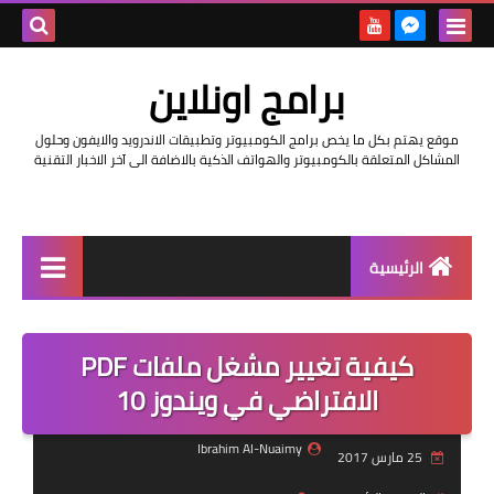
بحث هذه
برامج اونلاين
المدونة
موقع يهتم بكل ما يخص برامج الكومبيوتر وتطبيقات الاندرويد والايفون وحلول
الإلكتروني
المشاكل المتعلقة بالكومبيوتر والهواتف الذكية بالاضافة الى آخر الاخبار التقنية
الرئيسية
اخبار
كيفية تغيير مشغل ملفات PDF
مراجعات
الافتراضي في ويندوز 10
حماية
Ibrahim Al-Nuaimy
25 مارس 2017
اندرويد