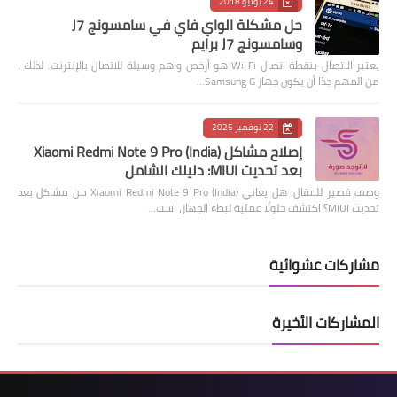
24 يوليو 2018
حل مشكلة الواي فاي في سامسونج J7
وسامسونج J7 برايم
يعتبر الاتصال بنقطة اتصال Wi-Fi هو أرخص واهم وسيلة للاتصال بالإنترنت. لذلك ،
من المهم جدًا أن يكون جهاز Samsung G…
22 نوفمبر 2025
إصلاح مشاكل Xiaomi Redmi Note 9 Pro (India)
بعد تحديث MIUI: دليلك الشامل
وصف قصير للمقال: هل يعاني Xiaomi Redmi Note 9 Pro (India) من مشاكل بعد
تحديث MIUI؟ اكتشف حلولًا عملية لبطء الجهاز، است…
مشاركات عشوائية
المشاركات الأخيرة