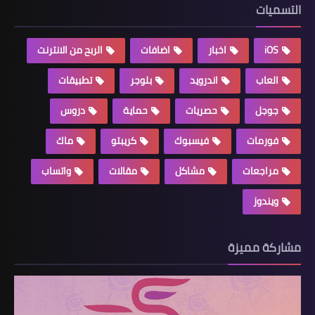
التسميات
iOS
اخبار
اضافات
الربح من الانترنت
العاب
اندرويد
بلوجر
تطبيقات
جوجل
حصريات
حماية
دروس
فورمات
فيسبوك
كريبتو
ماك
مراجعات
مشاكل
مقالات
واتساب
ويندوز
مشاركة مميزة