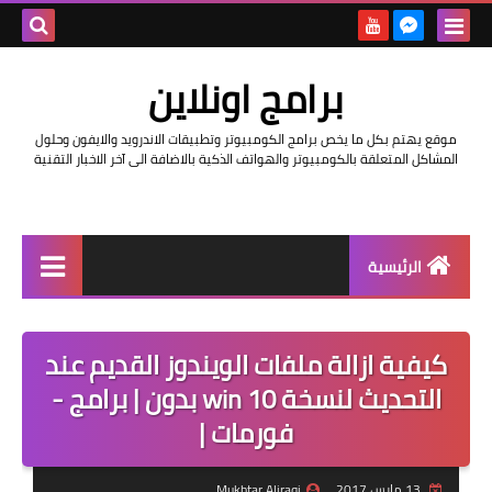
بحث هذه
برامج اونلاين
المدونة
موقع يهتم بكل ما يخص برامج الكومبيوتر وتطبيقات الاندرويد والايفون وحلول
الإلكتروني
المشاكل المتعلقة بالكومبيوتر والهواتف الذكية بالاضافة الى آخر الاخبار التقنية
الرئيسية
اخبار
كيفية ازالة ملفات الويندوز القديم عند
مراجعات
التحديث لنسخة win 10 بدون | برامج -
حماية
فورمات |
اندرويد
13 مارس 2017
Mukhtar Aliraqi