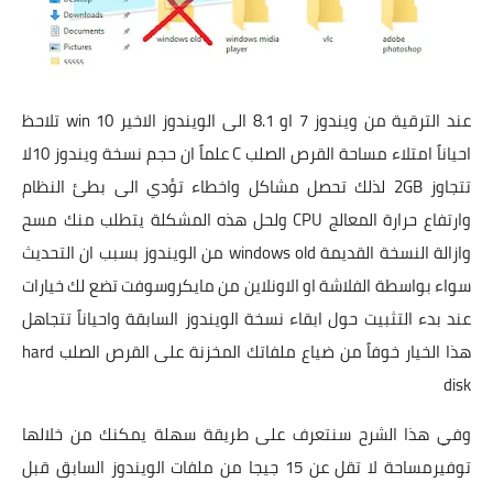
تطبيقات
العملات الرقمية
عند الترقية من ويندوز 7 او 8.1 الى الويندوز الاخير win 10 تلاحظ
احياناً امتلاء مساحة القرص الصلب C علماً ان حجم نسخة ويندوز 10لا
تتجاوز 2GB لذلك تحصل مشاكل واخطاء تؤدي الى بطئ النظام
وارتفاع حرارة المعالج CPU ولحل هذه المشكلة يتطلب منك مسح
وازالة النسخة القديمة windows old من الويندوز بسبب ان التحديث
سواء بواسطة الفلاشة او الاونلاين من مايكروسوفت تضع لك خيارات
عند بدء التثبيت حول ابقاء نسخة الويندوز السابقة واحياناً تتجاهل
هذا الخيار خوفاً من ضياع ملفاتك المخزنة على القرص الصلب hard
disk
وفي هذا الشرح سنتعرف على طريقة سهلة يمكنك من خلالها
توفيرمساحة لا تقل عن 15 جيجا من ملفات الويندوز السابق قبل