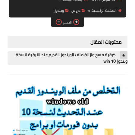
آيفون
الصفحة الرئيسية
دروس
ويندوز
ويندوز
الحجم
دروس
محتويات المقال
انترنت
كيفية مسح وازالة ملف الويندوز القديم عند الترقية لنسخة
الربح من الانترنت
ويندوز win 10
جوجل
فيسبوك
بلوجر
مقالات
العاب