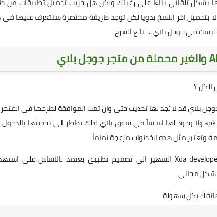
ها بشكل تلقائي بناءاً على رغبتك ولكن هل جربت تحميل تطبيقات من ط
 الا بتحميل اخر النسخ يدويا لكن توجد طريقة مختصرة سنتعرف عليها في 
ليست في جوجل بلاي ... تابع الشرح
 الكل ؟
جل بلاي قد لا تجد لها تحديث حتى وان تمت الموافقة لطرحها في المتجر
قبل شركة جوجل او قد تكون حملت تطبيقات او العاب بصيغة apk ولا وجود لها اساساً في سوق بلاي لذلك تظطر الى تحديثها بالدخو
ة وتعتبر مثل هذه الخطوات مزعجة تماماً
لذلك سعى بعض مطورين نظام الاندرويد وتحديداً موقع Xda developer الشهير الى تصميم تطبيق يعتمد بالاساس على ا
 وبشكل مجاني
 هاتفك بكل سهولة