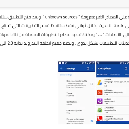
بعد تحميل نسخة الاداة على هاتفك بصيغة apk يجب الموافقة على المصادر الغيرمعروفة " unknown sources " وبعد فتح 
لى علامة التحديث وخلال ثواني فقط ستلاحظ قسم التطبيقات التي تحتاج 
...
" يمكنك تحديد مصادر التطبيقات المحملة من تلك المواق
apk pure - apk mirror " , وبذلك توفر عليك العناء للبحث عن تحديثات التطبيق