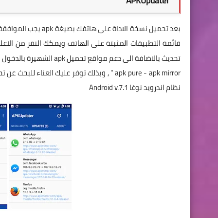
APKUpdater
قائمة التطبيقات المثبتة على الهاتف ويمكك النقر من الاع
تحديث بالاضافة الى دعم مواقع تحميل apk الشهيرة بالدخول الى الاعدادات "
نظام اندرويد نوغا Android v.7.1