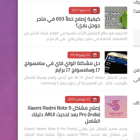
رف
هذا
12 مايو 2017
كيفية إصلاح خطأ 693 في متجر
جوجل بلاي؟
الاندرويد هو نظام التشغيل الأكثر شعبية في العالم. هناك الكثير من
التطبيقات المتاحة في متجر جوجل بلاي. على الرغم م…
24 يوليو 2018
حل مشكلة الواي فاي في سامسونج
J7 وسامسونج J7 برايم
 من
يعتبر الاتصال بنقطة اتصال Wi-Fi هو أرخص واهم وسيلة للاتصال
ل الى
بالإنترنت. لذلك ، من المهم جدًا أن يكون جهاز Samsung G…
22 نوفمبر 2025
ستهداف
إصلاح مشاكل Xiaomi Redmi Note 9
Pro (India) بعد تحديث MIUI: دليلك
الشامل
وصف قصير للمقال: هل يعاني Xiaomi Redmi Note 9 Pro (India)
من مشاكل بعد تحديث MIUI؟ اكتشف حلولًا عملية لبطء الجهاز،
است…