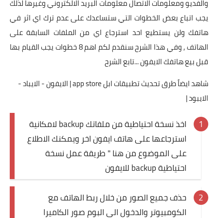
والفديو ومعلومات الاتصال معلومات البريد الالكتروني وغيرها لذلك
يجب اتباع بعض الخطوات التي ستساعدك على عدم ترك اي اثر في
هاتفك ولن يستطيع احد استرجاع اي من الملفات السابقة على
الهاتف , وفي هذا الشرح سنقدم لكم اهم 8 خطوات يجب القيام بها
قبل بيع هاتفك الايفون ...تابع الشرح
شاهد ايضاً طرق تحديث تطبيقات ابل app store | الايفون - الايباد -
الايبود |
اخذ نسخة احتياطية من ملفاتك backup لامكانية
استرجاعها على هاتف ايفون اخر ويمكنك الاطلاع
على الموضوع من هنا
" طريقة عمل نسخة
احتياطية backup للايفون
حذف جميع الصور من خلال ربط الهاتف مع
الكومبيوتر والدخول الى البوم صور الكاميرا