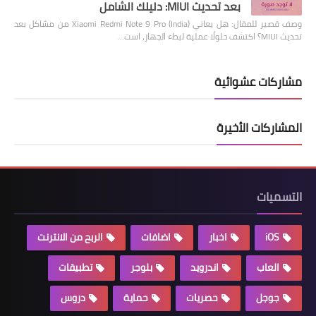
بعد تحديث MIUI: دليلك الشامل
وصف قصير للمقال: هل يعاني Xiaomi Redmi Note 9 Pro (India) من مشاكل بعد
تحديث MIUI؟ اكتشف حلولًا عملية لبطء الجهاز، است…
مشاركات عشوائية
المشاركات الأخيرة
التسميات
iOS
اخبار
اضافات
الربح من الانترنت
العاب
اندرويد
بلوجر
تطبيقات
جوجل
حصريات
حماية
دروس