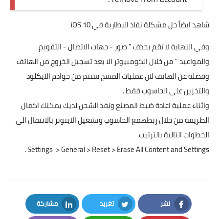
شاهد ايضاً حل مشكلة نفاذ البطارية في iOS 10
وفي النهاية لا تقم بحذف " صور - جهات الاتصال - التقويم
والمواعيد " من خلال الكومبيوتر الا بعد تسجيل الخروج من الهاتف
وفصله عن الهاتف لان عمليات المسح ستتم من خوادم الايكلود
والتخزين على الحاسوب فقط .
واثناء عملية اعادة ضبط المصنع ونفذ الشحن لديك يمكنك اكمال
الطريقة من خلال ربطهمع الحاسوب وتشغيل الايتونز بالانتقال الى
الخطوات التالية بالترتيب
Settings > General > Reset > Erase All Content and Settings .
نشر
تغريد
مشاركة
LinkedIn
Twitter
Facebook