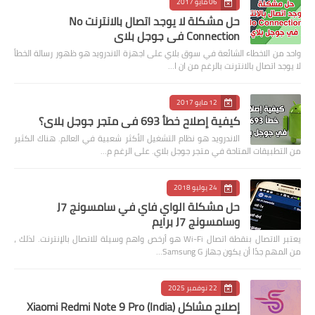
06 مايو 2017
حل مشكلة لا يوجد اتصال بالانترنت No
Connection في جوجل بلاي
واحد من الاخطاء الشائعة في سوق بلاي على اجهزة الاندرويد هو ظهور رسالة الخطأ
لا يوجد اتصال بالانترنت بالرغم من ان ا…
12 مايو 2017
كيفية إصلاح خطأ 693 في متجر جوجل بلاي؟
الاندرويد هو نظام التشغيل الأكثر شعبية في العالم. هناك الكثير
من التطبيقات المتاحة في متجر جوجل بلاي. على الرغم م…
24 يوليو 2018
حل مشكلة الواي فاي في سامسونج J7
وسامسونج J7 برايم
يعتبر الاتصال بنقطة اتصال Wi-Fi هو أرخص واهم وسيلة للاتصال بالإنترنت. لذلك ،
من المهم جدًا أن يكون جهاز Samsung G…
22 نوفمبر 2025
إصلاح مشاكل Xiaomi Redmi Note 9 Pro (India)