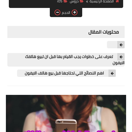
الصفحة الرئيسية
دروس
iOS
آيفون
الحجم
ويندوز
دروس
محتويات المقال
انترنت
الربح من الانترنت
تعرف على خطوات يجب القيام بها قبل ان تبيع هاتفك
الايفون
جوجل
اهم النصائح التي تحتاجها قبل بيع هاتف الايفون
فيسبوك
بلوجر
مقالات
العاب