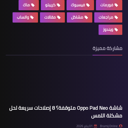
فورمات
فيسبوك
كريبتو
ماك
مراجعات
مشاكل
مقالات
واتساب
ويندوز
مشاركة مميزة
شاشة Oppo Pad Neo متوقفة؟ 8 إصلاحات سريعة لحل
مشكلة اللمس
Bramij Online
01 يناير 2026