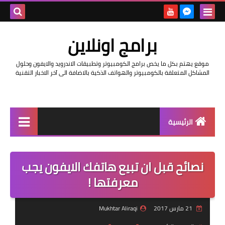
بحث هذه
برامج اونلاين
المدونة
موقع يهتم بكل ما يخص برامج الكومبيوتر وتطبيقات الاندرويد والايفون وحلول
الإلكتروني
المشاكل المتعلقة بالكومبيوتر والهواتف الذكية بالاضافة الى آخر الاخبار التقنية
الرئيسية
اخبار
نصائح قبل ان تبيع هاتفك الايفون يجب
مراجعات
معرفتها !
حماية
21 مارس 2017
Mukhtar Aliraqi
اندرويد