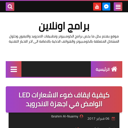
بحث هذه
برامج اونلاين
المدونة
موقع يهتم بكل ما يخص برامج الكومبيوتر وتطبيقات الاندرويد والايفون وحلول
الإلكتروني
المشاكل المتعلقة بالكومبيوتر والهواتف الذكية بالاضافة الى آخر الاخبار التقنية
الرئيسية
اخبار
كيفية ايقاف ضوء الاشعارات LED
مراجعات
الوامض في اجهزة الاندرويد
حماية
Ibrahim Al-Nuaimy
06 فبراير 2017
اندرويد