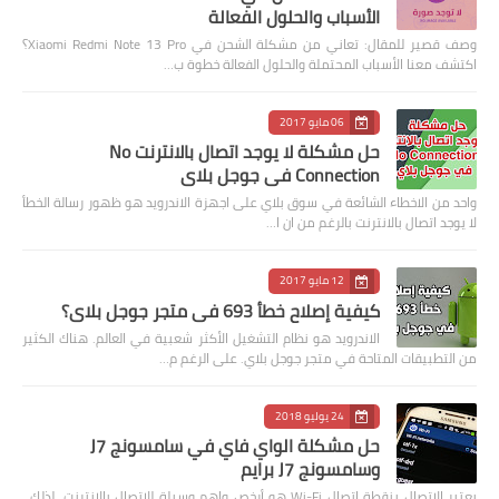
الأسباب والحلول الفعالة
وصف قصير للمقال: تعاني من مشكلة الشحن في Xiaomi Redmi Note 13 Pro؟
اكتشف معنا الأسباب المحتملة والحلول الفعالة خطوة ب…
06 مايو 2017
حل مشكلة لا يوجد اتصال بالانترنت No
Connection في جوجل بلاي
واحد من الاخطاء الشائعة في سوق بلاي على اجهزة الاندرويد هو ظهور رسالة الخطأ
لا يوجد اتصال بالانترنت بالرغم من ان ا…
12 مايو 2017
كيفية إصلاح خطأ 693 في متجر جوجل بلاي؟
الاندرويد هو نظام التشغيل الأكثر شعبية في العالم. هناك الكثير
من التطبيقات المتاحة في متجر جوجل بلاي. على الرغم م…
24 يوليو 2018
حل مشكلة الواي فاي في سامسونج J7
وسامسونج J7 برايم
يعتبر الاتصال بنقطة اتصال Wi-Fi هو أرخص واهم وسيلة للاتصال بالإنترنت. لذلك ،