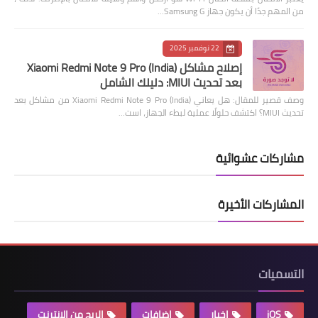
من المهم جدًا أن يكون جهاز Samsung G…
22 نوفمبر 2025
إصلاح مشاكل Xiaomi Redmi Note 9 Pro (India)
بعد تحديث MIUI: دليلك الشامل
وصف قصير للمقال: هل يعاني Xiaomi Redmi Note 9 Pro (India) من مشاكل بعد
تحديث MIUI؟ اكتشف حلولًا عملية لبطء الجهاز، است…
مشاركات عشوائية
المشاركات الأخيرة
التسميات
iOS
اخبار
اضافات
الربح من الانترنت