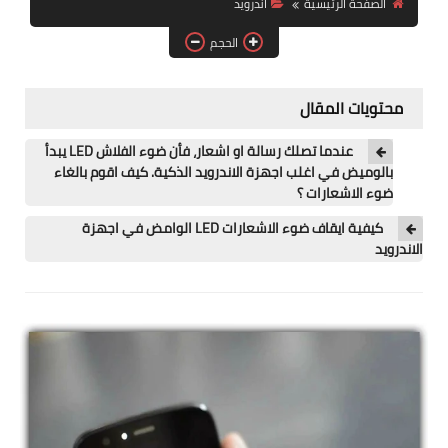
الصفحة الرئيسية
اندرويد
آيفون
الحجم
ويندوز
دروس
محتويات المقال
انترنت
عندما تصلك رسالة او اشعار، فأن ضوء الفلاش LED يبدأ
بالوميض في اغلب اجهزة الاندرويد الذكية. كيف اقوم بالغاء
الربح من الانترنت
ضوء الاشعارات ؟
كيفية ايقاف ضوء الاشعارات LED الوامض في اجهزة
جوجل
الاندرويد
فيسبوك
بلوجر
مقالات
العاب