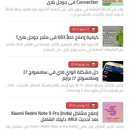
Connection في جوجل بلاي
واحد من الاخطاء الشائعة في سوق بلاي على اجهزة الاندرويد هو ظهور رسالة الخطأ
لا يوجد اتصال بالانترنت بالرغم من ان ا…
12 مايو 2017
كيفية إصلاح خطأ 693 في متجر جوجل بلاي؟
الاندرويد هو نظام التشغيل الأكثر شعبية في العالم. هناك الكثير
من التطبيقات المتاحة في متجر جوجل بلاي. على الرغم م…
24 يوليو 2018
حل مشكلة الواي فاي في سامسونج J7
وسامسونج J7 برايم
يعتبر الاتصال بنقطة اتصال Wi-Fi هو أرخص واهم وسيلة للاتصال بالإنترنت. لذلك ،
من المهم جدًا أن يكون جهاز Samsung G…
22 نوفمبر 2025
إصلاح مشاكل Xiaomi Redmi Note 9 Pro (India)
بعد تحديث MIUI: دليلك الشامل
وصف قصير للمقال: هل يعاني Xiaomi Redmi Note 9 Pro (India) من مشاكل بعد