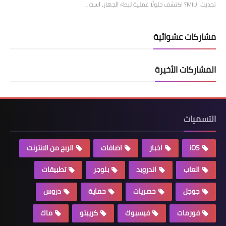
تحديث MIUI؟ اكتشف حلولًا عملية لبطء الجهاز، است…
مشاركات عشوائية
المشاركات الأخيرة
التسميات
iOS
اخبار
اضافات
الربح من الانترنت
العاب
اندرويد
بلوجر
تطبيقات
جوجل
حصريات
حماية
دروس
فورمات
فيسبوك
كريبتو
ماك