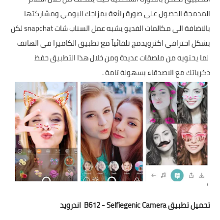
المدمجة الحصول على صورة رائعة بمزاجك اليومي ومشاركتها
بالاضافة الى مكالمات الفديو يشبه عمل السناب شات snapchat لكن
بشكل احترافي اكثرويدمج تلقائياً مع تطبيق الكاميرا في الهاتف
لما يحتويه من ملصقات عديدة ومن خلال هذا التطبيق حفظ
ذكرياتك مع الاصدقاء بسهولة تامة .
تحميل تطبيق B612 - Selfiegenic Camera
اندرويد