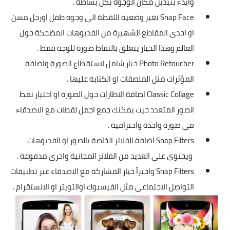
وابدء بتبديل مكان الوجوه بكل بساطة .
Snap Face تغير وضعية اللقطة الى وجوه طفل اورجل مسن
او احدى المقاطع الشهيرة من الفديوهات المضحكة حول
العالم وهذا الخيار يتعلق بالتقاط صورة للوجه فقط .
Photo Retoucher خيار شامل لاستقطاع الصورة واضافة
المؤثرات مثل الملصقات او الكتابة عليها .
Classic Collage اضافة الاطارات حول الصورة او اختيار نمط
الصور المتعدد حيث يمكنك جمع اجمل لقطات مع الاصدقاء
في صورة واحدة واحترافية .
Snap Filters اضافة الفلاتر الخاصة بالصور او الفديوهات
ويحتوي على العديد من الفلاتر المجانية واخرى مدفوعة .
Snap Filters واخيراً خيار المشاركة مع الاصدقاء عبر تطبيقات
التواصل الاجتماعي مثل الفيسبوك اوالتويتر او الانستقرام .