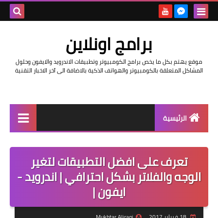
بحث هذه
برامج اونلاين
المدونة
موقع يهتم بكل ما يخص برامج الكومبيوتر وتطبيقات الاندرويد والايفون وحلول
الإلكتروني
المشاكل المتعلقة بالكومبيوتر والهواتف الذكية بالاضافة الى آخر الاخبار التقنية
الرئيسية
اخبار
تعرف على افضل التطبيقات لتغير
مراجعات
الوجه والفلاتر بشكل احترافي | اندرويد -
حماية
ايفون |
اندرويد
18 فبراير 2017
Mukhtar Aliraqi