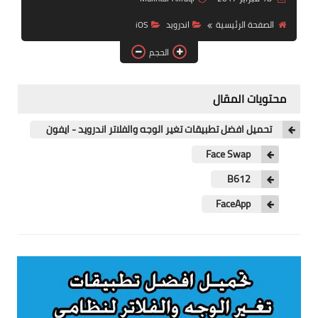
آيفون
الصفحة الرئيسية
اندرويد
iOS
ويندوز
الحجم
دروس
محتويات المقال
انترنت
تحميل افضل تطبيقات تغير الوجه والفلاتر اندرويد - ايفون
الربح من الانترنت
Face Swap
جوجل
B612
فيسبوك
FaceApp
بلوجر
مقالات
العاب