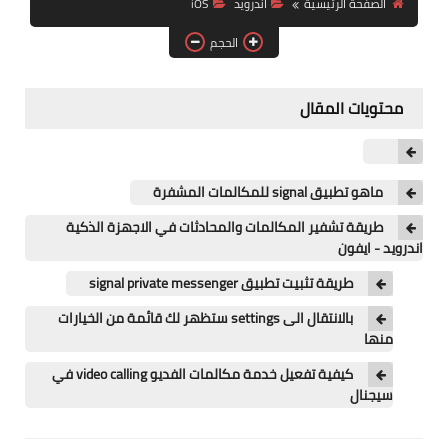
الصفحة الرئيسية
اندرويد
iOS
آيفون
الحجم
ويندوز
دروس
محتويات المقال
انترنت
الربح من الانترنت
ماهو تطبيق signal للمكالمات المشفرة
طريقة تشفير المكالمات والمحادثات في الاجهزة الذكية
جوجل
اندرويد - ايفون
فيسبوك
طريقة تثبيت تطبيق signal private messenger
بالانتقال الى settings ستظهر لك قائمة من الخيارات
بلوجر
منها
مقالات
كيفية تفعيل خدمة مكالمات الفديو video calling في
سيجنال
العاب