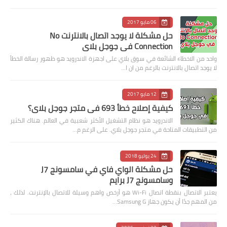
06 مايو 2017
حل مشكلة لا يوجد اتصال بالانترنت No
Connection في جوجل بلاي
واحد من الاخطاء الشائعة في سوق بلاي على اجهزة الاندرويد هو ظهور رسالة الخطأ
لا يوجد اتصال بالانترنت بالرغم من ان ا…
12 مايو 2017
كيفية إصلاح خطأ 693 في متجر جوجل بلاي؟
الاندرويد هو نظام التشغيل الأكثر شعبية في العالم. هناك الكثير
من التطبيقات المتاحة في متجر جوجل بلاي. على الرغم م…
24 يوليو 2018
حل مشكلة الواي فاي في سامسونج J7
وسامسونج J7 برايم
يعتبر الاتصال بنقطة اتصال Wi-Fi هو أرخص واهم وسيلة للاتصال بالإنترنت. لذلك ،
من المهم جدًا أن يكون جهاز Samsung G…