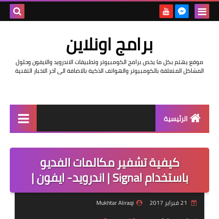
بحث هذه
برامج اونلاين
المدونة
موقع يهتم بكل ما يخص برامج الكومبيوتر وتطبيقات الاندرويد والايفون وحلول
الإلكتروني
المشاكل المتعلقة بالكومبيوتر والهواتف الذكية بالاضافة الى آخر الاخبار التقنية
الرئيسية
اخبار
كيفية تشفير مكالمات الفديو
مراجعات
باستخدام Signal | اندرويد- ايفون |
حماية
21 فبراير 2017
Mukhtar Aliraqi
اندرويد