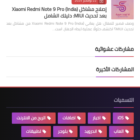
22 نوفمبر 2025
إصلاح مشاكل Xiaomi Redmi Note 9 Pro (India)
بعد تحديث MIUI: دليلك الشامل
وصف قصير للمقال: هل يعاني Xiaomi Redmi Note 9 Pro (India) من مشاكل بعد
تحديث MIUI؟ اكتشف حلولًا عملية لبطء الجهاز، است…
مشاركات عشوائية
المشاركات الأخيرة
التسميات
iOS
اخبار
اضافات
الربح من الانترنت
العاب
اندرويد
بلوجر
تطبيقات