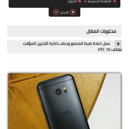
الصفحة الرئيسية
اندرويد
آيفون
الحجم
ويندوز
دروس
محتويات المقال
انترنت
عمل اعادة ضبط المصنع وحذف ذاكرة التخزين المؤقت
لهاتف HTC 10
الربح من الانترنت
جوجل
فيسبوك
بلوجر
مقالات
العاب