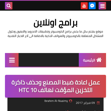
بحث هذه
برامج اونلاين
المدونة
موقع يهتم بكل ما يخص برامج الكومبيوتر وتطبيقات الاندرويد والايفون وحلول
الإلكتروني
المشاكل المتعلقة بالكومبيوتر والهواتف الذكية بالاضافة الى آخر الاخبار التقنية
الرئيسية
اخبار
عمل اعادة ضبط المصنع وحذف ذاكرة
مراجعات
التخزين المؤقت لهاتف HTC 10
حماية
Ibrahim Al-Nuaimy
09 فبراير 2017
اندرويد