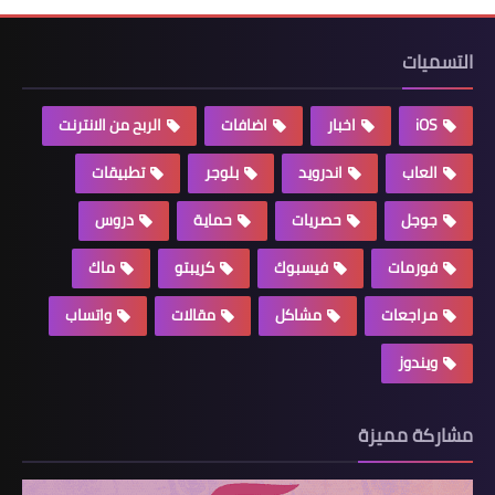
التسميات
iOS
اخبار
اضافات
الربح من الانترنت
العاب
اندرويد
بلوجر
تطبيقات
جوجل
حصريات
حماية
دروس
فورمات
فيسبوك
كريبتو
ماك
مراجعات
مشاكل
مقالات
واتساب
ويندوز
مشاركة مميزة