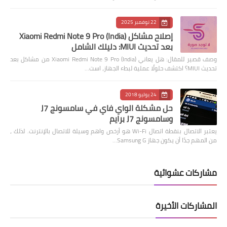
22 نوفمبر 2025
إصلاح مشاكل Xiaomi Redmi Note 9 Pro (India)
بعد تحديث MIUI: دليلك الشامل
وصف قصير للمقال: هل يعاني Xiaomi Redmi Note 9 Pro (India) من مشاكل بعد
تحديث MIUI؟ اكتشف حلولًا عملية لبطء الجهاز، است…
24 يوليو 2018
حل مشكلة الواي فاي في سامسونج J7
وسامسونج J7 برايم
يعتبر الاتصال بنقطة اتصال Wi-Fi هو أرخص واهم وسيلة للاتصال بالإنترنت. لذلك ،
من المهم جدًا أن يكون جهاز Samsung G…
مشاركات عشوائية
المشاركات الأخيرة