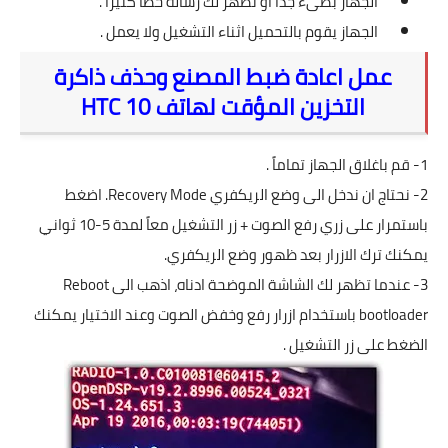
الجهاز بطىء جداً او تظهر لك رسالة خطأ كثيراً .
الجهاز يقوم بالتحميل اثناء التشغيل ولا يعمل .
عمل اعادة ضبط المصنع وحذف ذاكرة
التخزين المؤقت لهاتف HTC 10
1- قم باغلاق الجهاز تماماً .
2- نحتاج ان ندخل الى وضع الريكفري Recovery Mode. اضغط
باستمرار على زري رفع الصوت + زر التشغيل معاً لمدة 5-10 ثواني
يمكنك ترك الازرار بعد ظهور وضع الريكفري.
3- عندما تظهر لك الشاشة الموضحة ادناه، اذهب الى Reboot
bootloader باستخدام ازرار رفع وخفض الصوت وعند الاختيار يمكنك
الضغط على زر التشغيل .