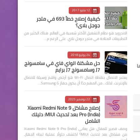
12 مايو 2017
كيفية إصلاح خطأ 693 في متجر
جوجل بلاي؟
الاندرويد هو نظام التشغيل الأكثر شعبية في العالم. هناك الكثير من
التطبيقات المتاحة في متجر جوجل بلاي. على الرغم م…
24 يوليو 2018
حل مشكلة الواي فاي في سامسونج
ا
J7 وسامسونج J7 برايم
يعتبر الاتصال بنقطة اتصال Wi-Fi هو أرخص واهم وسيلة للاتصال
بالإنترنت. لذلك ، من المهم جدًا أن يكون جهاز Samsung G…
22 نوفمبر 2025
إصلاح مشاكل Xiaomi Redmi Note 9
Pro (India) بعد تحديث MIUI: دليلك
الشامل
وصف قصير للمقال: هل يعاني Xiaomi Redmi Note 9 Pro (India)
من مشاكل بعد تحديث MIUI؟ اكتشف حلولًا عملية لبطء الجهاز،
است…