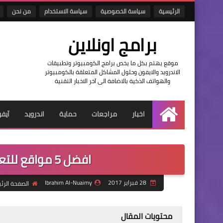
الرئيسية
سياسة الخصوصية
سياسة الاستخدام
من نحن
برامج اونلاين
موقع يهتم بكل ما يخص برامج الكومبيوتر وتطبيقات
الاندرويد والايفون وحلول المشاكل المتعلقة بالكومبيوتر
والهواتف الذكية بالاضافة الى آخر الاخبار التقنية
اخبار
مراجعات
حماية
اندرويد
آيف
الرئيسية
افضل 5 مواقع للتعديل على الصور اون لاين مجاناً
28 فبراير 2017
Ibrahim Al-Nuaimy
الصفحة الرئ
محتويات المقال