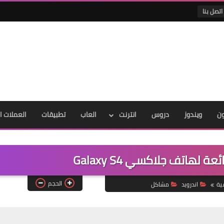
اتصل بنا
ون
ويندوز
دروس
انترنت
العاب
تطبيقات
العملات ا
لهاتف جلاكسي Galaxy S4
الحجم
ية
اندرويد
مشاكل