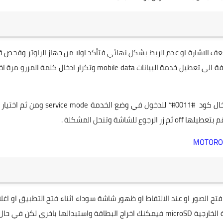
الاشارة او عدم الربط بشكل نهائي فتأكد اولا من جهاز الراوتر وفحص 
الاشارة بتجربة مع باقي الهواتف في البيت او الحاسوب بالاضافة الى تعطيل خدمة البيانات mobile data وتكرار ادخال كلمة الم
اما اذا كنت ما زلت تعاني من نفس المشكلة فعليك باتباع ادخال كود #0011#* للدخول في وضع الخدمة ce mode
اني منها كاميرا S4 هي اخطاء في فتح الصور او عند الالتقاط او ظهور شاشة سوداء اثناء فتح التطبيق او اغ
بشكل غير متوقع , او سعة تحميل التخزين الداخلي او البطاقة الخارجية microSD فيمكنك اخراج البطاقة واستبدالها باخرى لكن في