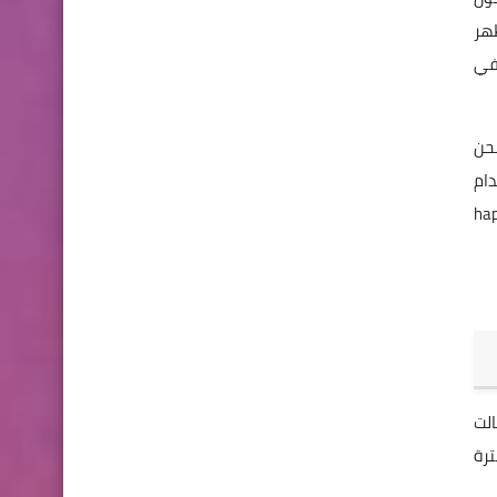
بيق انتقل الى اعدادات البطارية ثم المزيد more سيظهر
 في
شحن
لاستخدام
العلامة امام خيارات استهلاك المعالج cpu او اضاءة الشاشة والازرار haptic
 حالت
ف لفترة