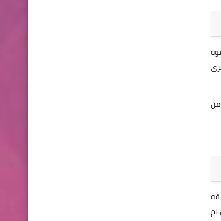
قوة
ررو مرة اخرى
servi ومن ثم اختيار من
لاقه
 حال لم