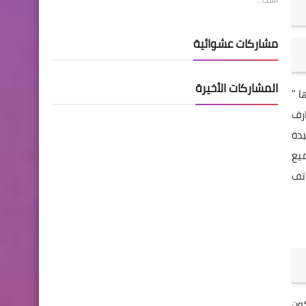
مشاركات عشوائية
المشاركات الأخيرة
ها "
ارف
يدة
يع
وير للهاتف
كون