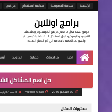
الرئيسية
سياسة الخصوصية
سياسة الاستخدام
من نحن
برامج اونلاين
موقع يهتم بكل ما يخص برامج الكومبيوتر وتطبيقات
الاندرويد والايفون وحلول المشاكل المتعلقة بالكومبيوتر
والهواتف الذكية بالاضافة الى آخر الاخبار التقنية
اخبار
مراجعات
حماية
اندرويد
آيف
الرئيسية
حل اهم المشاكل الشائعة 
07 ديسمبر 2016
Mukhtar Aliraqi
الصفحة الرئيس
محتويات المقال