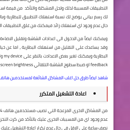
لك رسم بياني يوضح لك نسبة استهلاك التطبيق للبطارية وبالتا
حال عدم وجود اي استهلاك زائد فيمكنك من غلق التطبيقات ا
ويمكنك ايضاً من الدخول الى اعدادات الشاشة وتقليل الاضا
feedback او ضبط سطوح الشاشة التلقائي automatically adjust screen brightness .
شاهد ايضاً طرق حل اغلب المشاكل الشائعة لمستخدمين هاتف جلاكسي E
اعادة التشغيل المتكرر
نصف ساعة على الاقل في حال عدم تكرار اعادة التشغيل عليك ب