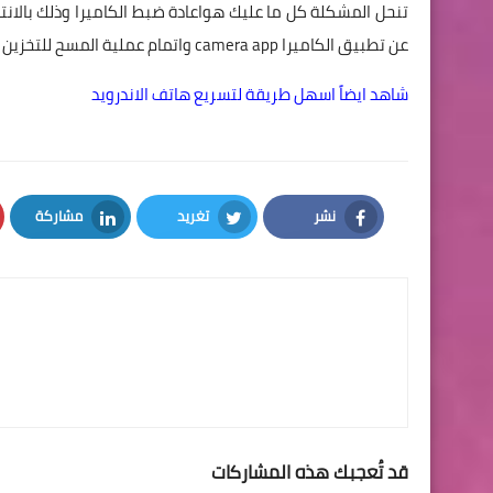
عن تطبيق الكاميرا camera app واتمام عملية المسح للتخزين المؤقت وبيانات التطبيق " clear data - clear cache وبذلك تنحل المشكلة .
شاهد ايضاً اسهل طريقة لتسريع هاتف الاندرويد
نشر
تغريد
مشاركة
LinkedIn
Twitter
Facebook
قد تُعجبك هذه المشاركات