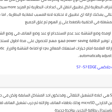
التطبيقات المسببة لذلك ولحل المشكلة والتأكد من قيمة استنزاف البطارية لكل تط
لي يمكنك ازالة اي تطبيق لا تحتاجه لانه المسبب لنفاذية البطارية , اما
لمشغلة في الخلفية بالضغط على زر الهوم ثم غلق الجميع
ءة اومدة وضع الشاشة عند عدم الاستخدام او عند وضع الهاتف في وضع ال
وقد يساعدك على التقليل من استهلاك البطارية , اما عن خيار توفير الطاقة power saving فهو مهم للحصول على مدة اطول 
البطارية ويمكنك تغير بعض الاعدادت بالنقر على my device وازالة 
S7 -S7 EDG
من المشاكل الاخرى المزعجة التي تصيب مستخدمين هاتف S4 هي اعادة التشغيل التلقائي وقدتكون احد المشاكل السابقة ولكن في
عدم وجود اي من المسببات الاخرى عليك بالتأكد من كرت التخزين الخارجي microSD وذلك باطفاء الهاتف وازالته ثم جرب تشغيل الهات
استبدال بطاقة التخزين بواحدة جديدة