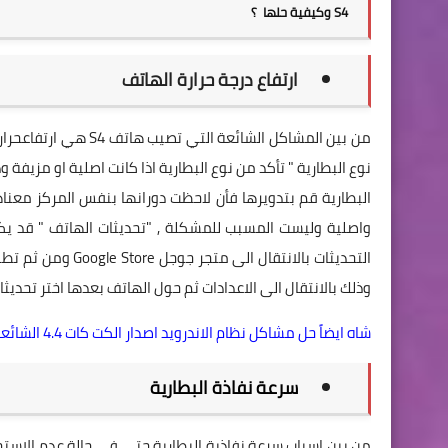
S4 وكيفية حلها ؟
ارتفاع درجة حرارة الهاتف
من بين المشاكل الشائ
نوع البطارية " تأكد من نوع البطارية اذا كانت اصلية او مزي
البطارية قم بتدويرها فأن لاحظت دورانها بنفس المركز معناها 
واصلية وليست المسبب للمشكلة , "تحديثات الهاتف " قد يك
وذلك بالانتقال الى الاعدادات ثم حول الهاتف بعدها اختر تحديث
شاه ايضاً حل مشاكل نظام الاندرويد اصدار الكت كات 4.4 الشائعة ؟
سرعة نفاذة البطارية
من بين اسباب سرعة نفاذية البطارية حتى في حالة عدم الاست