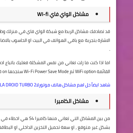
مشاكل الواي فاي WI-fi
قد تصادفك مشاكل الربط مع شبكة الواي فاي في منزلك وظعف 
.
القائمة WiFi option ثم Wi-Fi Power Save Mode ستجدها on قم بتعطيلها off ثم زر الرجوع للشاشة وتنحل المشكلة .
شاهد ايضاً حل اهم مشاكل هاتف موتورلاMOTOROLA DROID TURBO 2
مشاكل الكاميرا
من بين المشاكل التي تع