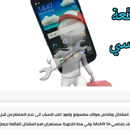
 المشاكل وبالاخص هواتف سامسونغ وتعود اغلب الاسباب الى عدم الاهتمام من قبل
الشركة من ناحية الدعم الفني لنظام الاندرويد ومن بين هذه الهواتف جلاكسي GALAXY S4 وفي هذه التدوينة سنستعرض اهم المشاكل الشائعة لجهاز