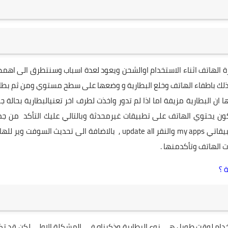
عة التي تصيب هاتف S4 هي ارتفاعحرارة الهاتف اثناء الاستخدام اوالشحن ويعود لعدة اسباب وسنتطرق الى اهم
فة وذلك باطفاء الهاتف وخلع البطارية و وضعها على سطح مستوي ومن ثم بط
ان البطارية مزيفة اما اذا لم تدور واخذت لطرف اخر تعنيالبطارية بحالة ج
ون يحتوي الهاتف على تطبيقات غيرمحدثة وبالتالي عليك التأكد من جم
التحديثات بالانتقال الى متجر جوجل Google Store ومن ثم تطبيقاتي my apps والنقر update all , بالاضافة الى تحديث السوفت 
ات الهاتف وتأكدمنها .
خدام لوقت طويل هي نوع البطارية وذكرناه في المشكلة الاولى لكن قد ت