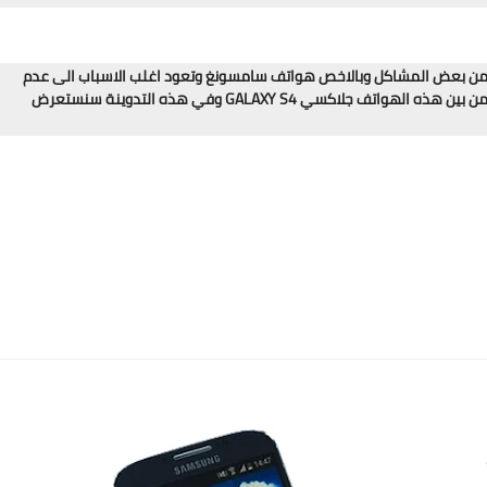
ي من بعض المشاكل وبالاخص هواتف سامسونغ وتعود اغلب الاسباب الى عدم
الاهتمام من قبل الشركة من ناحية الدعم الفني لنظام الاندرويد ومن بين هذه الهواتف جلاكسي GALAXY S4 وفي هذه التدوينة سنستعرض