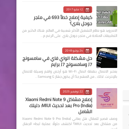
12 مايو 2017
كيفية إصلاح خطأ 693 في متجر
جوجل بلاي؟
الاندرويد هو نظام التشغيل الأكثر شعبية في العالم. هناك الكثير من
التطبيقات المتاحة في متجر جوجل بلاي. على الرغم م…
24 يوليو 2018
حل مشكلة الواي فاي في سامسونج
J7 وسامسونج J7 برايم
يعتبر الاتصال بنقطة اتصال Wi-Fi هو أرخص واهم وسيلة للاتصال
بالإنترنت. لذلك ، من المهم جدًا أن يكون جهاز Samsung G…
22 نوفمبر 2025
إصلاح مشاكل Xiaomi Redmi Note 9
Pro (India) بعد تحديث MIUI: دليلك
الشامل
وصف قصير للمقال: هل يعاني Xiaomi Redmi Note 9 Pro (India)
من مشاكل بعد تحديث MIUI؟ اكتشف حلولًا عملية لبطء الجهاز،
است…