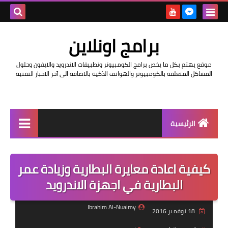
بحث هذه
برامج اونلاين
المدونة
موقع يهتم بكل ما يخص برامج الكومبيوتر وتطبيقات الاندرويد والايفون وحلول
الإلكتروني
المشاكل المتعلقة بالكومبيوتر والهواتف الذكية بالاضافة الى آخر الاخبار التقنية
الرئيسية
اخبار
كيفية اعادة معايرة البطارية وزيادة عمر
مراجعات
البطارية في اجهزة الاندرويد
حماية
Ibrahim Al-Nuaimy
18 نوفمبر 2016
اندرويد