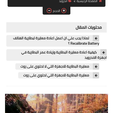
الصفحة الرئيسية
اندرويد
آيفون
الحجم
ويندوز
دروس
محتويات المقال
انترنت
لماذا يجب علي ان اعمل اعادة معايرة لبطارية الهاتف
Recalibrate Battery ؟
الربح من الانترنت
كيفية اعادة معايرة البطارية وزيادة عمر البطارية في
اجهزة الاندرويد
جوجل
معايرة البطارية للاجهزة التي لا تحتوي على روت
فيسبوك
معايرة البطارية للاجهزة التي تحتوي على روت
بلوجر
مقالات
العاب