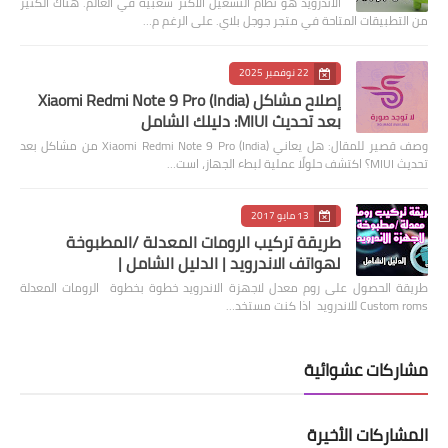
الاندرويد هو نظام التشغيل الأكثر شعبية في العالم. هناك الكثير
من التطبيقات المتاحة في متجر جوجل بلاي. على الرغم م…
22 نوفمبر 2025
إصلاح مشاكل Xiaomi Redmi Note 9 Pro (India)
بعد تحديث MIUI: دليلك الشامل
وصف قصير للمقال: هل يعاني Xiaomi Redmi Note 9 Pro (India) من مشاكل بعد
تحديث MIUI؟ اكتشف حلولًا عملية لبطء الجهاز، است…
13 مايو 2017
طريقة تركيب الرومات المعدلة /المطبوخة
لهواتف الاندرويد | الدليل الشامل |
طريقة الحصول على روم معدل لاجهزة الاندرويد خطوة بخطوة الرومات المعدلة
Custom roms للاندرويد اذا كنت مستخد…
مشاركات عشوائية
المشاركات الأخيرة