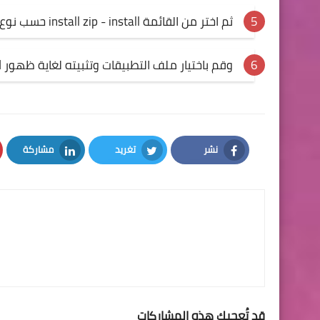
ثم اختر من القائمة install zip - install حسب نوع الريكفري " CWM - TWRP "
وقم باختيار ملف التطبيقات وتثبيته لغاية ظهور installed completed
نشر
تغريد
مشاركة
LinkedIn
Twitter
Facebook
قد تُعجبك هذه المشاركات