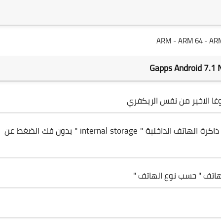
ARM
-
ARM 64
-
AR
تحميل نسخة تطبيقات اندرويد نوغا ونسخها الى ذاكرة الهاتف الداخلية " internal storage " بدون فك الضغط عن
لهاتف " حسب نوع الهاتف "