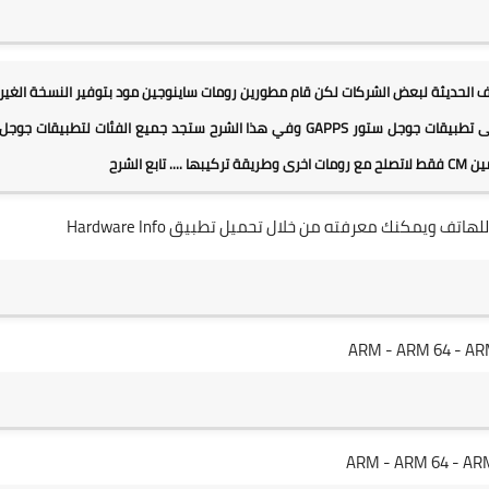
 الهواتف الحديثة لبعض الشركات لكن قام مطورين رومات ساينوجين مود بتوفير النسخة الغير
رسمية لاغلب الهواتف وفي كل عملية تركيب روم معدل تحتاج الى تطبيقات جوجل ستور GAPPS وفي هذا الشرح ستجد جميع الفئات لتطبيقات جوجل
.. تابع الشرح
لج للهاتف ويمكنك معرفته من خلال تحميل تطبيق
Hardware Info
ARM
-
ARM 64
-
AR
ARM
-
ARM 64
-
AR