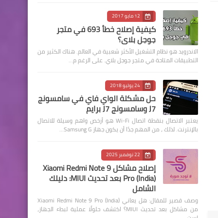
12 مايو 2017
كيفية إصلاح خطأ 693 في متجر
جوجل بلاي؟
الاندرويد هو نظام التشغيل الأكثر شعبية في العالم. هناك الكثير من
التطبيقات المتاحة في متجر جوجل بلاي. على الرغم م…
24 يوليو 2018
حل مشكلة الواي فاي في سامسونج
J7 وسامسونج J7 برايم
يعتبر الاتصال بنقطة اتصال Wi-Fi هو أرخص واهم وسيلة للاتصال
بالإنترنت. لذلك ، من المهم جدًا أن يكون جهاز Samsung G…
22 نوفمبر 2025
إصلاح مشاكل Xiaomi Redmi Note 9
Pro (India) بعد تحديث MIUI: دليلك
الشامل
وصف قصير للمقال: هل يعاني Xiaomi Redmi Note 9 Pro (India)
من مشاكل بعد تحديث MIUI؟ اكتشف حلولًا عملية لبطء الجهاز،
است…