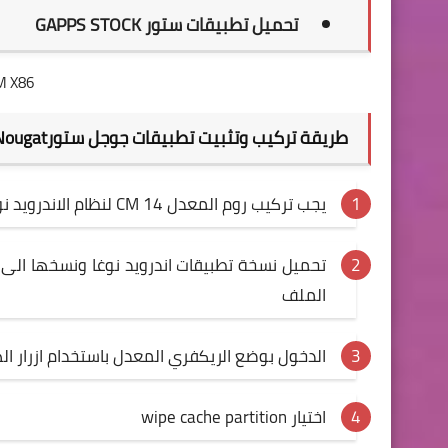
تحميل تطبيقات ستور GAPPS STOCK
M X86
طريقة تركيب وتثبيت تطبيقات جوجل ستورGapps Android 7.1 Nougat
يجب تركيب روم المعدل CM 14 لنظام الاندرويد نوغا الاخير من نفس الريكفري
الملف
الدخول بوضع الريكفري المعدل باستخدام ازرار ا
اختيار wipe cache partition