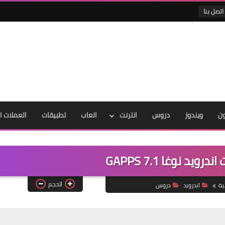
اتصل بنا
ون
ويندوز
دروس
انترنت
العاب
تطبيقات
العملات ا
يد نوغا 7.1 GAPPS
الحجم
ية
اندرويد
دروس