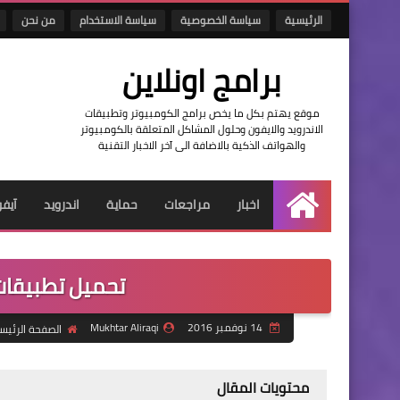
الرئيسية
سياسة الخصوصية
سياسة الاستخدام
من نحن
برامج اونلاين
موقع يهتم بكل ما يخص برامج الكومبيوتر وتطبيقات
الاندرويد والايفون وحلول المشاكل المتعلقة بالكومبيوتر
والهواتف الذكية بالاضافة الى آخر الاخبار التقنية
اخبار
مراجعات
حماية
اندرويد
آيف
الرئيسية
تحميل تطبيقات اندرو
14 نوفمبر 2016
Mukhtar Aliraqi
الصفحة الرئيس
محتويات المقال