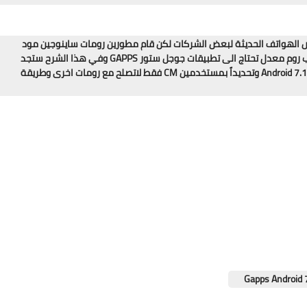
 وشمل بعض الهواتف الحديثة لبعض الشركات لكن قام مطورين رومات ساينوجين مود
بتوفير النسخة الغير رسمية لاغلب الهواتف وفي كل عملية تركيب روم معدل تحتاج الى تطبيقات جوجل ستور GAPPS وفي هذا الشرح ستجد
جميع الفئات لتطبيقات جوجل الخاصة لنظام الاندرويد نوغا Android 7.1 Nougat وتحديداً بمستخدمين CM فقط لاتصلح مع رومات اخرى وطريقة