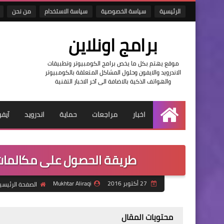
الرئيسية
سياسة الخصوصية
سياسة الاستخدام
من نحن
برامج اونلاين
موقع يهتم بكل ما يخص برامج الكومبيوتر وتطبيقات
الاندرويد والايفون وحلول المشاكل المتعلقة بالكومبيوتر
والهواتف الذكية بالاضافة الى آخر الاخبار التقنية
اخبار
مراجعات
حماية
اندرويد
آيف
الرئيسية
طريقة الحصول على مكالمات فديو
27 أكتوبر 2016
Mukhtar Aliraqi
الصفحة الرئيسي
محتويات المقال