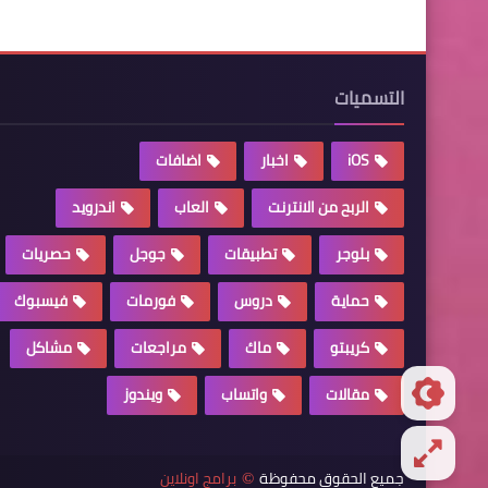
التسميات
iOS
اخبار
اضافات
الربح من الانترنت
العاب
اندرويد
بلوجر
تطبيقات
جوجل
حصريات
حماية
دروس
فورمات
فيسبوك
كريبتو
ماك
مراجعات
مشاكل
مقالات
واتساب
ويندوز
جميع الحقوق محفوظة
برامج اونلاين
©