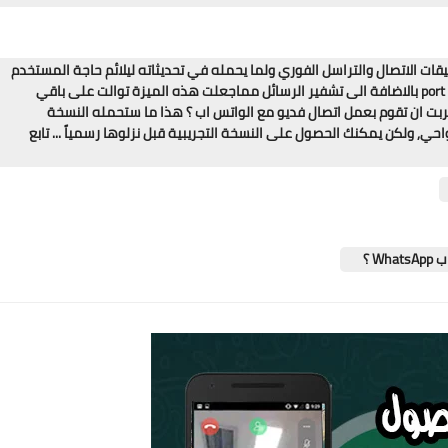
ات الاتصال والتراسل الفوري ولما يحمله في تحديثاته ليلائم حاجة المستخدم
واختصار الوقت كما يتميز بسيرفر خاص ويعمل على اكثر من بورت port بالاضافة الى تشفير الرسائل مماجعلت هذه الميزة توالت على باقي
 ان تقوم بعمل اتصال فديو مع الواتس اب ؟ هذا ما ستحمله النسخة
ي, ولكن يمكنك الحصول على النسخة التجريبية قبل نزلوها رسمياً ... تابع
 ؟