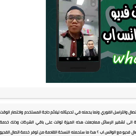
صال والتراسل الفوري ولما يحمله في تحديثاته ليلائم حاجة المستخدم واختصار الوقت
سيرفر خاص ويعمل على اكثر من بورت port بالاضافة الى تشفير الرسائل مماجعلت هذه الميزة توالت على باقي الشركات وذلك خدمة
فديو مع الواتس اب ؟ هذا ما ستحمله النسخة القادمة من توفر خدمة اتصال الفديو