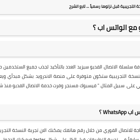
جريبية قبل نزلوها رسمياً ... تابع الشرح
 مع الواتس اب ؟
ي 1 بليون مستخدم مع اضافة سلسلة الاتصال الفديو سيزيد العدد بالتأكيد لجذب جميع الستخدمين
والنسخة التجريبية ستكون متوفرة على منصة الاندرويد بشكل مبدأي ويع
رئي على سبيل المثال " فيسبوك مسنجر وفرت خدمة الاتصال الفديو منذ 
What ؟
جة للاتصال الفوري من خلال رقم هاتفك يمكنك الان تجربة النسخة التجري
تجربة التطبيقات قبل الكل
على شكل tester ويمكنك الدخول الى