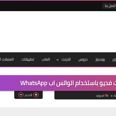
اتصل بنا
ون
ويندوز
دروس
انترنت
العاب
تطبيقات
العملات ا
 باستخدام الواتس اب WhatsApp
الحجم
ة
اندرويد