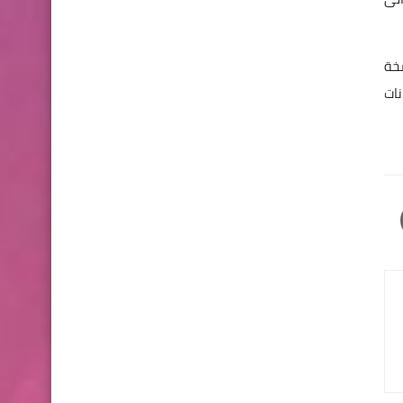
خة
نات