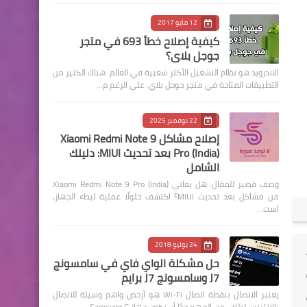
12 مايو 2017
كيفية إصلاح خطأ 693 في متجر
جوجل بلاي؟
الاندرويد هو نظام التشغيل الأكثر شعبية في العالم. هناك الكثير من
التطبيقات المتاحة في متجر جوجل بلاي. على الرغم م…
22 نوفمبر 2025
إصلاح مشاكل Xiaomi Redmi Note 9
Pro (India) بعد تحديث MIUI: دليلك
الشامل
وصف قصير للمقال: هل يعاني Xiaomi Redmi Note 9 Pro (India)
من مشاكل بعد تحديث MIUI؟ اكتشف حلولًا عملية لبطء الجهاز،
است…
24 يوليو 2018
حل مشكلة الواي فاي في سامسونج
J7 وسامسونج J7 برايم
يعتبر الاتصال بنقطة اتصال Wi-Fi هو أرخص واهم وسيلة للاتصال
بالإنترنت. لذلك ، من المهم جدًا أن يكون جهاز Samsung G…