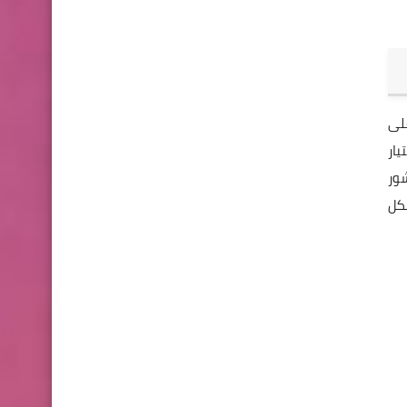
على
تيار
شور
كل