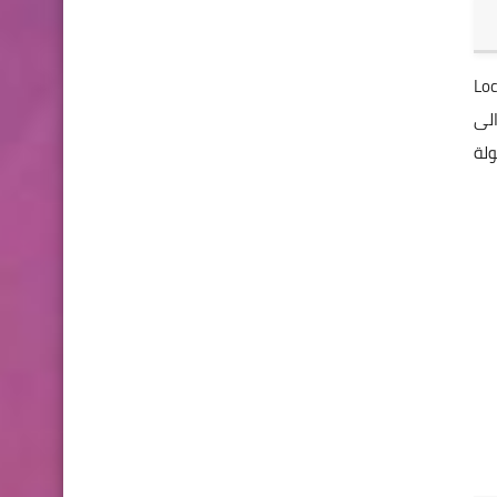
" البحث Search -مواقع التتبع الجغرافي Location
 الى
ولة