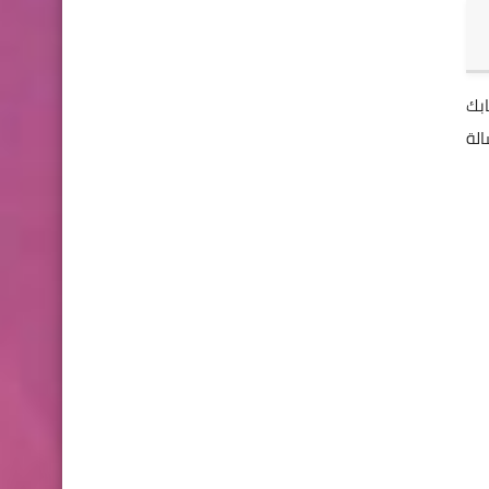
بك
الة