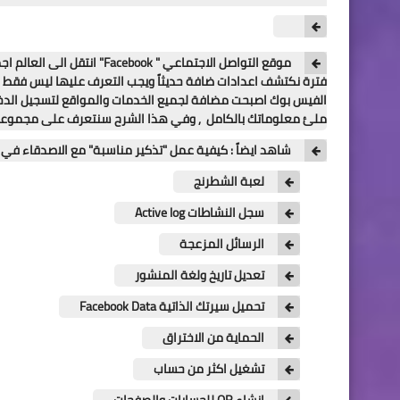
موقع التواصل الاجتماعي " k
فترة نكتشف اعدادات ضافة حديثاً ويجب التعرف عليها ليس فقط م
الفيس بوك اصبحت مضافة لجميع الخدمات والمواقع لتسجيل الد
ملئ معلوماتك بالكامل , وفي هذا الشرح سنتعرف على مجموعة ا
شاهد ايضاً : كيفية عمل "تذكير مناسبة" مع الاصدقاء 
لعبة الشطرنج
سجل النشاطات Active log
الرسائل المزعجة
تعديل تاريخ ولغة المنشور
تحميل سيرتك الذاتية Facebook Data
الحماية من الاختراق
تشغيل اكثر من حساب
انشاء QR للحسابات والصفحات