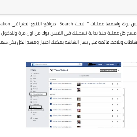
يمكنك الوصول الى اغلب الشاطات التي تقوم بها داخل الفيس بوك واهمها عمليات 
ة مقاطع الفديوVideos Watched " ويمكنك مسح كل عملية منذ بداية تسجيلك في الفيس بوك من اول مرة وللدخول
ر سجل النشاطات وتلاحظ قائمة على يسار الشاشة يمكنك اختيار ومسح الكل بكل سه