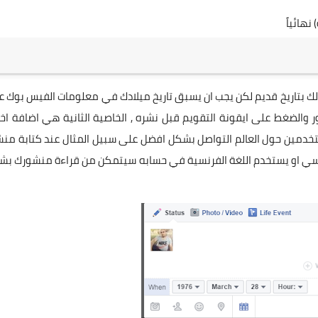
 لك بتاريخ قديم لكن يجب ان يسبق تاريخ ميلادك في معلومات الفيس بوك 
20/5/198 يمكنك كتابة المنشور والضغط على ايقونة التقويم قبل نشره , الخاصية الثانية هي اضافة اخ
تخدمين حول العالم التواصل بشكل افضل على سبيل المثال عند كتابة من
رنسي او يستخدم اللغة الفرنسية في حسابه سيتمكن من قراءة منشورك بش