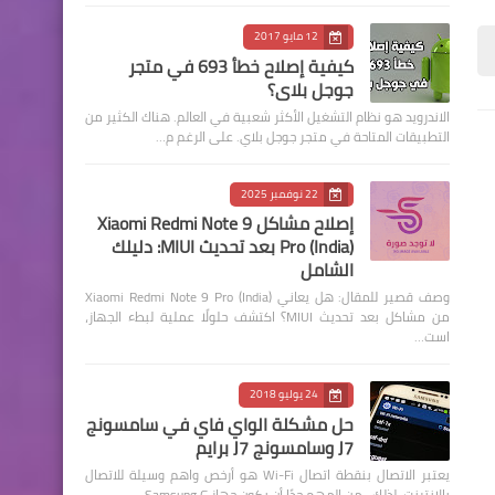
12 مايو 2017
كيفية إصلاح خطأ 693 في متجر
جوجل بلاي؟
الاندرويد هو نظام التشغيل الأكثر شعبية في العالم. هناك الكثير من
التطبيقات المتاحة في متجر جوجل بلاي. على الرغم م…
22 نوفمبر 2025
إصلاح مشاكل Xiaomi Redmi Note 9
Pro (India) بعد تحديث MIUI: دليلك
الشامل
وصف قصير للمقال: هل يعاني Xiaomi Redmi Note 9 Pro (India)
من مشاكل بعد تحديث MIUI؟ اكتشف حلولًا عملية لبطء الجهاز،
است…
24 يوليو 2018
حل مشكلة الواي فاي في سامسونج
J7 وسامسونج J7 برايم
يعتبر الاتصال بنقطة اتصال Wi-Fi هو أرخص واهم وسيلة للاتصال
بالإنترنت. لذلك ، من المهم جدًا أن يكون جهاز Samsung G…