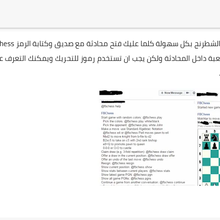
يمكنك الان باستخدام مسنجر الفيس بوك مع الاصدقاء ولعب الشطرنج بكل سهولة
للعبة داخل المحادثة ولكن يجب ان تستخدم رموز للتحريك ويمكنك التعرف 