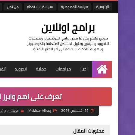
الرئيسية
سياسة الخصوصية
سياسة الاستخدام
من نحن
برامج اونلاين
موقع يهتم بكل ما يخص برامج الكومبيوتر وتطبيقات
الاندرويد والايفون وحلول المشاكل المتعلقة بالكومبيوتر
والهواتف الذكية بالاضافة الى آخر الاخبار التقنية
اخبار
مراجعات
حماية
اندرويد
آيف
الرئيسية
تعرف على اهم وابرز ا
19 أغسطس 2016
Mukhtar Aliraqi
الصفحة الرئي
محتويات المقال