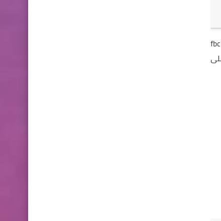
 كلما عليك فتح محادثة مع صديق وكتابة الرمز fbchess
على